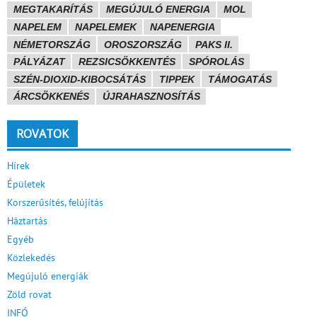
MEGTAKARÍTÁS
MEGÚJULÓ ENERGIA
MOL
NAPELEM
NAPELEMEK
NAPENERGIA
NÉMETORSZÁG
OROSZORSZÁG
PAKS II.
PÁLYÁZAT
REZSICSÖKKENTÉS
SPÓROLÁS
SZÉN-DIOXID-KIBOCSÁTÁS
TIPPEK
TÁMOGATÁS
ÁRCSÖKKENÉS
ÚJRAHASZNOSÍTÁS
ROVATOK
Hírek
Épületek
Korszerűsítés, felújítás
Háztartás
Egyéb
Közlekedés
Megújuló energiák
Zöld rovat
INFÓ