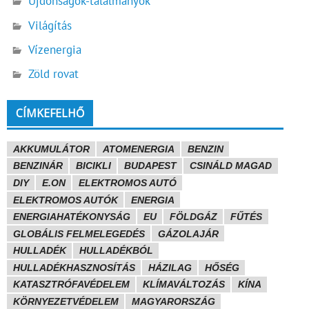
Újdonságok-találmányok
Világítás
Vízenergia
Zöld rovat
CÍMKEFELHŐ
AKKUMULÁTOR
ATOMENERGIA
BENZIN
BENZINÁR
BICIKLI
BUDAPEST
CSINÁLD MAGAD
DIY
E.ON
ELEKTROMOS AUTÓ
ELEKTROMOS AUTÓK
ENERGIA
ENERGIAHATÉKONYSÁG
EU
FÖLDGÁZ
FŰTÉS
GLOBÁLIS FELMELEGEDÉS
GÁZOLAJÁR
HULLADÉK
HULLADÉKBÓL
HULLADÉKHASZNOSÍTÁS
HÁZILAG
HŐSÉG
KATASZTRÓFAVÉDELEM
KLÍMAVÁLTOZÁS
KÍNA
KÖRNYEZETVÉDELEM
MAGYARORSZÁG