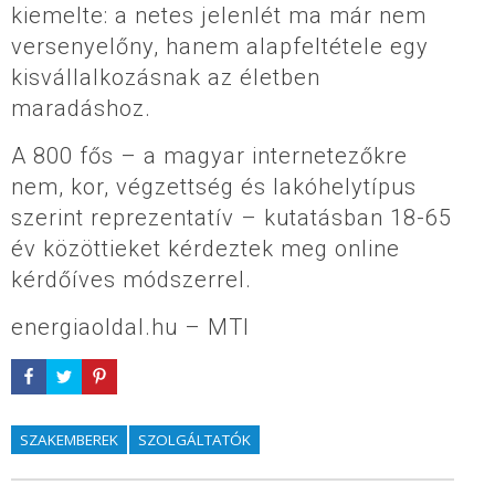
kiemelte: a netes jelenlét ma már nem
versenyelőny, hanem alapfeltétele egy
kisvállalkozásnak az életben
maradáshoz.
A 800 fős – a magyar internetezőkre
nem, kor, végzettség és lakóhelytípus
szerint reprezentatív – kutatásban 18-65
év közöttieket kérdeztek meg online
kérdőíves módszerrel.
energiaoldal.hu – MTI
SZAKEMBEREK
SZOLGÁLTATÓK