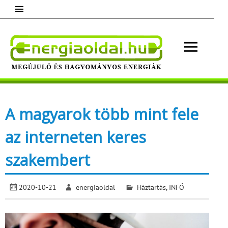
Skip
to
content
Energ
Megújuló és hagyományos energiák.
Minden, ami energia!
A magyarok több mint fele
az interneten keres
szakembert
2020-10-21
energiaoldal
Háztartás
,
INFÓ