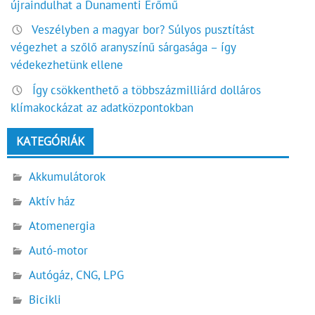
újraindulhat a Dunamenti Erőmű
Veszélyben a magyar bor? Súlyos pusztítást
végezhet a szőlő aranyszínű sárgasága – így
védekezhetünk ellene
Így csökkenthető a többszázmilliárd dolláros
klímakockázat az adatközpontokban
KATEGÓRIÁK
Akkumulátorok
Aktív ház
Atomenergia
Autó-motor
Autógáz, CNG, LPG
Bicikli