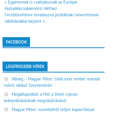
Bejegyzés
« Egyetemek is csatlakoznak az Európai
Hulladékcsökkentési Héthez
navigáció
Fertőtlenítésre hivatkozva próbálnak ismeretlenek
lakóházakba bejutni »
FACEBOOK
LEGFRISSEBB HÍREK
Hőség – Magyar Péter: több ezer ember maradt
ivóvíz nélkül Szentendrén
Megállapodott a Mol a Shell ciprusi
leányvállalatának megvásárlásáról
Magyar Péter: szombattól teljes kapacitással