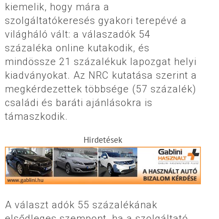
kiemelik, hogy mára a
szolgáltatókeresés gyakori terepévé a
világháló vált: a válaszadók 54
százaléka online kutakodik, és
mindössze 21 százalékuk lapozgat helyi
kiadványokat. Az NRC kutatása szerint a
megkérdezettek többsége (57 százalék)
családi és baráti ajánlásokra is
támaszkodik.
Hirdetések
A választ adók 55 százalékának
elsődleges szempont, ha a szolgáltató