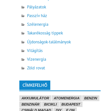
Pályázatok
Passzív ház
Szélenergia
Takarékosság tippek
Újdonságok-találmányok
Világítás
Vízenergia
Zöld rovat
CÍMKEFELHŐ
AKKUMULÁTOR
ATOMENERGIA
BENZIN
BENZINÁR
BICIKLI
BUDAPEST
CSINÁLD MAGAD
DIY
E.ON