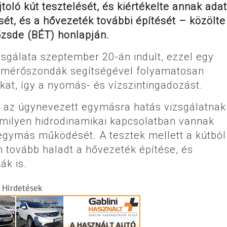
toló kút tesztelését, és kiértékelte annak adat
ét, és a hővezeték további építését – közölte
őzsde (BÉT) honlapján.
vizsgálata szeptember 20-án indult, ezzel egy
tt mérőszondák segítségével folyamatosan
okat, így a nyomás- és vízszintingadozást.
k az úgynevezett egymásra hatás vizsgálatnak
 milyen hidrodinamikai kapcsolatban vannak
egymás működését. A tesztek mellett a kútból
 tovább haladt a hővezeték építése, és
k is.
Hirdetések