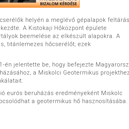
őcserélők helyén a meglévő gépalapok feltárá
gkezdte. A Kistokaji Hőközpont épülete
rtályok beemelése az elkészült alapokra. A
, titánlemezes hőcserélőt; ezek
1-én jelentette be, hogy befejezte Magyarors
házásához, a Miskolci Geotermikus projekthe
kálatait.
llió eurós beruházás eredményeként Miskolc
kapcsolódhat a geotermikus hő hasznosításába.