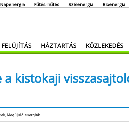
Napenergia
Fűtés-hűtés
Szélenergia
Bioenergia
giaoldal
 FELÚJÍTÁS
HÁZTARTÁS
KÖZLEKEDÉS
den, ami energia!
a kistokaji visszasajtol
rek
,
Megújuló energiák