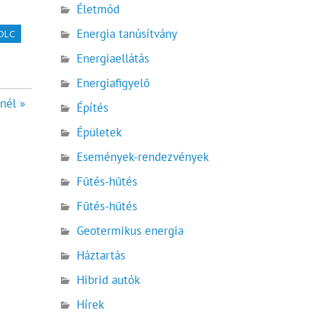
Életmód
Energia tanúsítvány
OLC
Energiaellátás
Energiafigyelő
nél »
Építés
Épületek
Események-rendezvények
Fűtés-hűtés
Fűtés-hűtés
Geotermikus energia
Háztartás
Hibrid autók
Hírek