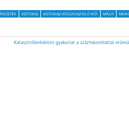
ŐVEZETÉK
KISTOKAJ
KISTOKAJI VISSZASAJTOLÓ KÚT
MÁLYI
MISK
Katasztrófavédelmi gyakorlat a százhalombattai erőmű