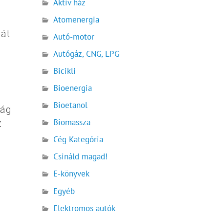
Aktív ház
Atomenergia
sát
Autó-motor
Autógáz, CNG, LPG
Bicikli
Bioenergia
Bioetanol
zág
Biomassza
z
Cég Kategória
Csináld magad!
E-könyvek
Egyéb
Elektromos autók