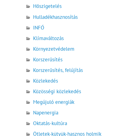
Hőszigetelés
Hulladékhasznosítás
INFÓ
Klímaváltozás
Környezetvédelem
Korszerűsítés
Korszerűsítés, felújítás
Közlekedés
Közösségi közlekedés
Megújuló energiák
Napenergia
Oktatás-kultúra
Ötletek-kütyük-hasznos holmik