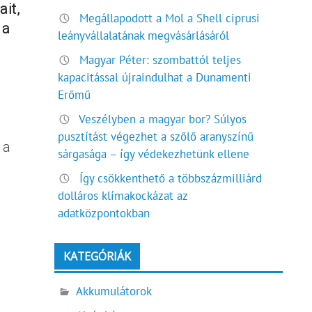
ait,
Megállapodott a Mol a Shell ciprusi
 a
leányvállalatának megvásárlásáról
Magyar Péter: szombattól teljes
kapacitással újraindulhat a Dunamenti
Erőmű
Veszélyben a magyar bor? Súlyos
pusztítást végezhet a szőlő aranyszínű
 a
sárgasága – így védekezhetünk ellene
Így csökkenthető a többszázmilliárd
dolláros klímakockázat az
adatközpontokban
KATEGÓRIÁK
Akkumulátorok