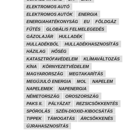
ELEKTROMOS AUTÓ
ELEKTROMOS AUTÓK
ENERGIA
ENERGIAHATÉKONYSÁG
EU
FÖLDGÁZ
FŰTÉS
GLOBÁLIS FELMELEGEDÉS
GÁZOLAJÁR
HULLADÉK
HULLADÉKBÓL
HULLADÉKHASZNOSÍTÁS
HÁZILAG
HŐSÉG
KATASZTRÓFAVÉDELEM
KLÍMAVÁLTOZÁS
KÍNA
KÖRNYEZETVÉDELEM
MAGYARORSZÁG
MEGTAKARÍTÁS
MEGÚJULÓ ENERGIA
MOL
NAPELEM
NAPELEMEK
NAPENERGIA
NÉMETORSZÁG
OROSZORSZÁG
PAKS II.
PÁLYÁZAT
REZSICSÖKKENTÉS
SPÓROLÁS
SZÉN-DIOXID-KIBOCSÁTÁS
TIPPEK
TÁMOGATÁS
ÁRCSÖKKENÉS
ÚJRAHASZNOSÍTÁS