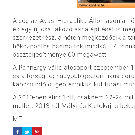
A cég az Avasi Hidraulika Állomáson a h
és egy új csatlakozó akna építését is me
szerkezetkész, a héten megkezdődik a ta
hőközpontba beemelték mindkét 14 tonnás
összteljesítménye 60 megawatt.
A PannErgy vállalatcsoport szeptember 1
és a térség legnagyobb geotermikus beru
kapcsolódó öt geotermikus kút fúrási mun
A 2010-ben elindított, csaknem 22-24 mi
mellett 2013-tól Mályi és Kistokaj is be
MTI