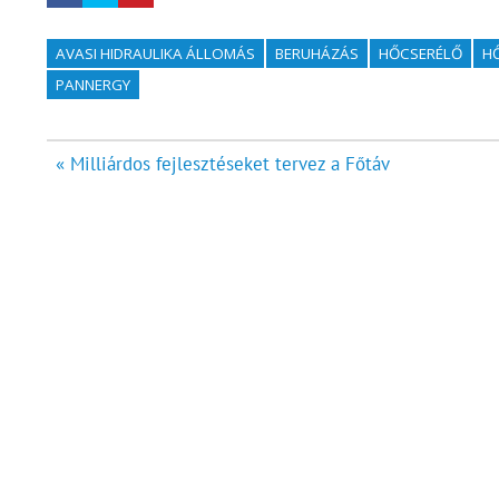
AVASI HIDRAULIKA ÁLLOMÁS
BERUHÁZÁS
HŐCSERÉLŐ
H
PANNERGY
Bejegyzés
« Milliárdos fejlesztéseket tervez a Főtáv
navigáció