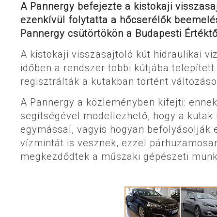
A Pannergy befejezte a kistokaji visszasaj
ezenkívül folytatta a hőcserélők beemelés
Pannergy csütörtökön a Budapesti Értékt
A kistokaji visszasajtoló kút hidraulikai 
időben a rendszer többi kútjába telepíte
regisztrálták a kutakban történt változás
A Pannergy a közleményben kifejti: enne
segítségével modellezhető, hogy a kutak
egymással, vagyis hogyan befolyásolják 
vízmintát is vesznek, ezzel párhuzamosan
megkezdődtek a műszaki gépészeti munká