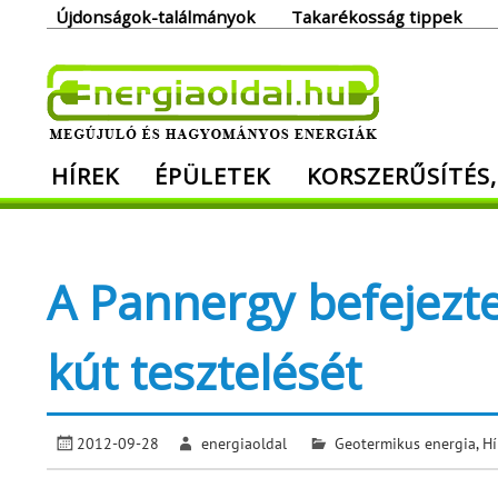
Skip
Újdonságok-találmányok
Takarékosság tippek
to
content
Ener
HÍREK
ÉPÜLETEK
KORSZERŰSÍTÉS,
Megújuló és hagyományos energiák. Min
A Pannergy befejezte 
kút tesztelését
2012-09-28
energiaoldal
Geotermikus energia
,
Hí