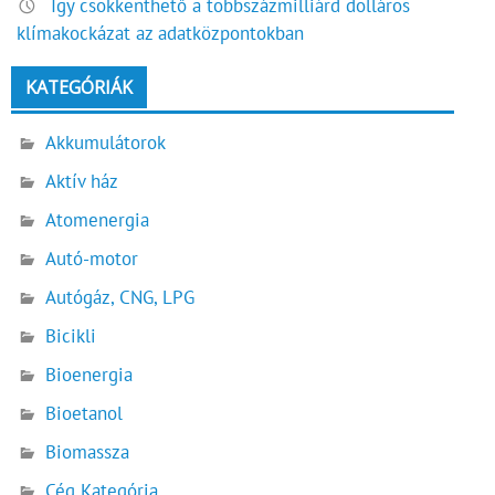
Így csökkenthető a többszázmilliárd dolláros
klímakockázat az adatközpontokban
KATEGÓRIÁK
Akkumulátorok
Aktív ház
Atomenergia
Autó-motor
Autógáz, CNG, LPG
Bicikli
Bioenergia
Bioetanol
Biomassza
Cég Kategória