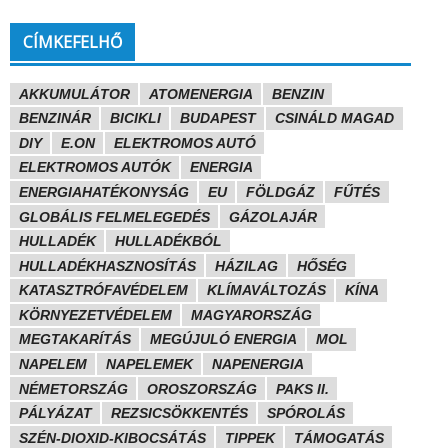
CÍMKEFELHŐ
AKKUMULÁTOR
ATOMENERGIA
BENZIN
BENZINÁR
BICIKLI
BUDAPEST
CSINÁLD MAGAD
DIY
E.ON
ELEKTROMOS AUTÓ
ELEKTROMOS AUTÓK
ENERGIA
ENERGIAHATÉKONYSÁG
EU
FÖLDGÁZ
FŰTÉS
GLOBÁLIS FELMELEGEDÉS
GÁZOLAJÁR
HULLADÉK
HULLADÉKBÓL
HULLADÉKHASZNOSÍTÁS
HÁZILAG
HŐSÉG
KATASZTRÓFAVÉDELEM
KLÍMAVÁLTOZÁS
KÍNA
KÖRNYEZETVÉDELEM
MAGYARORSZÁG
MEGTAKARÍTÁS
MEGÚJULÓ ENERGIA
MOL
NAPELEM
NAPELEMEK
NAPENERGIA
NÉMETORSZÁG
OROSZORSZÁG
PAKS II.
PÁLYÁZAT
REZSICSÖKKENTÉS
SPÓROLÁS
SZÉN-DIOXID-KIBOCSÁTÁS
TIPPEK
TÁMOGATÁS