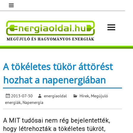
Skip
to
content
Energ
Megújuló és hagyományos energiák.
Minden, ami energia!
A tökéletes tükör áttörést
hozhat a napenergiában
2013-07-30
energiaoldal
Hírek
,
Megújuló
energiák
,
Napenergia
A MIT tudósai nem rég bejelentették,
hogy létrehozták a tökéletes tükröt,