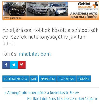
Az eljárással többek között a száloptikák
és lézerek hatékonyságát is javítani
lehet.
forrás:
inhabitat.com
HATÉKONYSÁG
MIT
NAPELEM
TORZÍTÁS
TÜKÖR
Bejegyzés
« A megújuló energiáké a következő 30 év
Milliárd dolláros biznisz az e-kerékpár »
navigáció