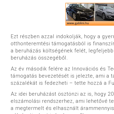
Ezt részben azzal indokolják, hogy a gye
otthonteremtési támogatásból is finanszí
a beruházás költségének felét, legfeljebb 
beruházás összegéből.
Az év második felére az Innovációs és T
támogatás bevezetését is jelezte, ami a 
százalékát is fedezheti – tette hozzá a 
Az idei beruházást ösztönzi az is, hogy 2
elszámolási rendszerhez, ami lehetővé t
a megtermelt és elhasznált árammennyisé