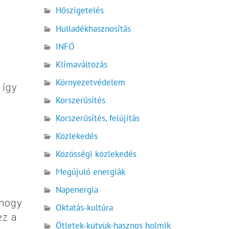
Hőszigetelés
Hulladékhasznosítás
INFÓ
Klímaváltozás
Környezetvédelem
 így
Korszerűsítés
Korszerűsítés, felújítás
Közlekedés
Közösségi közlekedés
Megújuló energiák
Napenergia
 hogy
Oktatás-kultúra
ez a
Ötletek-kütyük-hasznos holmik