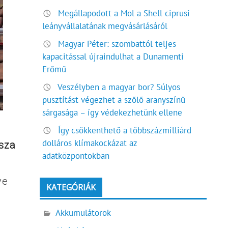
Megállapodott a Mol a Shell ciprusi
leányvállalatának megvásárlásáról
Magyar Péter: szombattól teljes
kapacitással újraindulhat a Dunamenti
Erőmű
Veszélyben a magyar bor? Súlyos
pusztítást végezhet a szőlő aranyszínű
sárgasága – így védekezhetünk ellene
Így csökkenthető a többszázmilliárd
dolláros klímakockázat az
ssza
adatközpontokban
ye
KATEGÓRIÁK
Akkumulátorok