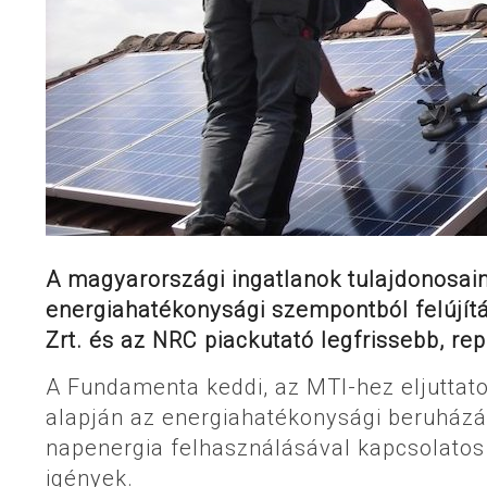
A magyarországi ingatlanok tulajdonosain
energiahatékonysági szempontból felújít
Zrt. és az NRC piackutató legfrissebb, re
A Fundamenta keddi, az MTI-hez eljuttat
alapján az energiahatékonysági beruházá
napenergia felhasználásával kapcsolatos 
igények.