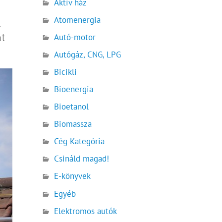
Aktív ház
Atomenergia
.
át
Autó-motor
Autógáz, CNG, LPG
Bicikli
Bioenergia
Bioetanol
Biomassza
Cég Kategória
Csináld magad!
E-könyvek
Egyéb
Elektromos autók