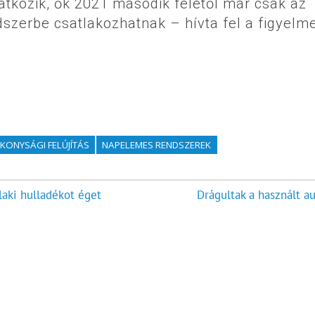
tkozik, ők 2021 második felétől már csak az
szerbe csatlakozhatnak – hívta fel a figyelme
KONYSÁGI FELÚJÍTÁS
NAPELEMES RENDSZEREK
laki hulladékot éget
Drágultak a használt au