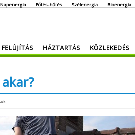
Napenergia
Fűtés-hűtés
Szélenergia
Bioenergia
giaoldal
 FELÚJÍTÁS
HÁZTARTÁS
KÖZLEKEDÉS
den, ami energia!
 akar?
tok