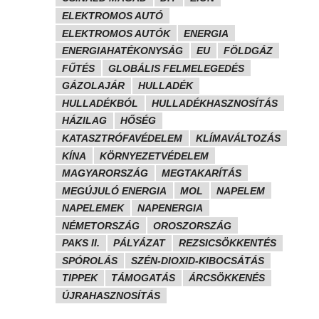
ELEKTROMOS AUTÓ
ELEKTROMOS AUTÓK
ENERGIA
ENERGIAHATÉKONYSÁG
EU
FÖLDGÁZ
FŰTÉS
GLOBÁLIS FELMELEGEDÉS
GÁZOLAJÁR
HULLADÉK
HULLADÉKBÓL
HULLADÉKHASZNOSÍTÁS
HÁZILAG
HŐSÉG
KATASZTRÓFAVÉDELEM
KLÍMAVÁLTOZÁS
KÍNA
KÖRNYEZETVÉDELEM
MAGYARORSZÁG
MEGTAKARÍTÁS
MEGÚJULÓ ENERGIA
MOL
NAPELEM
NAPELEMEK
NAPENERGIA
NÉMETORSZÁG
OROSZORSZÁG
PAKS II.
PÁLYÁZAT
REZSICSÖKKENTÉS
SPÓROLÁS
SZÉN-DIOXID-KIBOCSÁTÁS
TIPPEK
TÁMOGATÁS
ÁRCSÖKKENÉS
ÚJRAHASZNOSÍTÁS