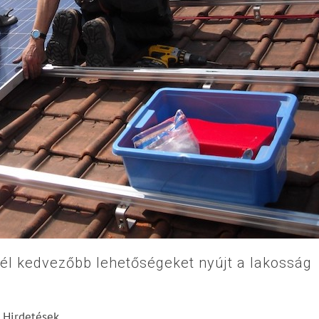
él kedvezőbb lehetőségeket nyújt a lakosság
Hirdetések