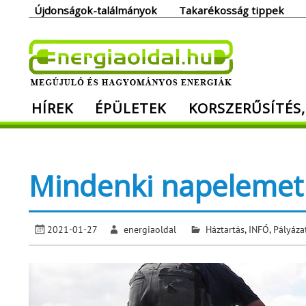
Skip
Újdonságok-találmányok
Takarékosság tippek
to
content
Ener
HÍREK
ÉPÜLETEK
KORSZERŰSÍTÉS,
Megújuló és hagyományos energiák. Min
Mindenki napelemet
2021-01-27
energiaoldal
Háztartás
,
INFÓ
,
Pályáza