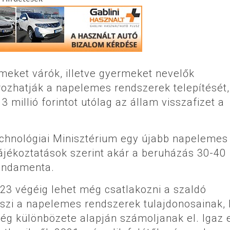
rmeket várók, illetve gyermeket nevelők
rozhatják a napelemes rendszerek telepítését,
3 millió forintot utólag az állam visszafizet a
echnológiai Minisztérium egy újabb napelemes
tájékoztatások szerint akár a beruházás 30-40
Fundamenta.
023 végéig lehet még csatlakozni a szaldó
eszi a napelemes rendszerek tulajdonosainak,
g különbözete alapján számoljanak el. Igaz 