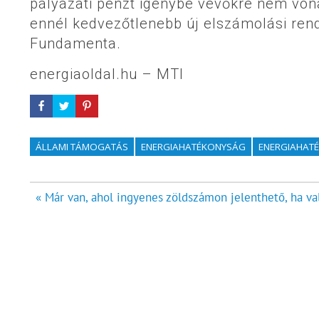
pályázati pénzt igénybe vevőkre nem vona
ennél kedvezőtlenebb új elszámolási rend
Fundamenta.
energiaoldal.hu – MTI
ÁLLAMI TÁMOGATÁS
ENERGIAHATÉKONYSÁG
ENERGIAHATÉ
Bejegyzés
« Már van, ahol ingyenes zöldszámon jelenthető, ha va
navigáció