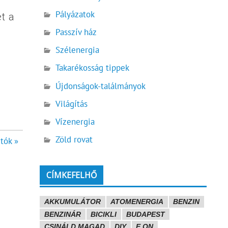
Pályázatok
t a
Passzív ház
Szélenergia
Takarékosság tippek
Újdonságok-találmányok
Világítás
Vízenergia
Zöld rovat
tók »
CÍMKEFELHŐ
AKKUMULÁTOR
ATOMENERGIA
BENZIN
BENZINÁR
BICIKLI
BUDAPEST
CSINÁLD MAGAD
DIY
E.ON