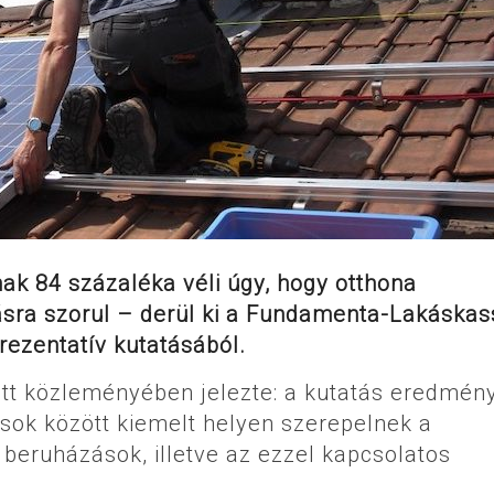
ak 84 százaléka véli úgy, hogy otthona
ásra szorul – derül ki a Fundamenta-Lakáska
prezentatív kutatásából.
ott közleményében jelezte: a kutatás eredmén
sok között kiemelt helyen szerepelnek a
beruházások, illetve az ezzel kapcsolatos