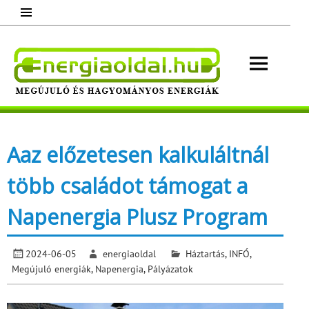
Skip
to
content
Energ
Megújuló és hagyományos energiák.
Minden, ami energia!
Aaz előzetesen kalkuláltnál
több családot támogat a
Napenergia Plusz Program
2024-06-05
energiaoldal
Háztartás
,
INFÓ
,
Megújuló energiák
,
Napenergia
,
Pályázatok