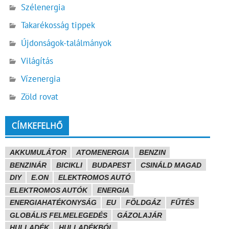
Szélenergia
Takarékosság tippek
Újdonságok-találmányok
Világítás
Vízenergia
Zöld rovat
CÍMKEFELHŐ
AKKUMULÁTOR
ATOMENERGIA
BENZIN
BENZINÁR
BICIKLI
BUDAPEST
CSINÁLD MAGAD
DIY
E.ON
ELEKTROMOS AUTÓ
ELEKTROMOS AUTÓK
ENERGIA
ENERGIAHATÉKONYSÁG
EU
FÖLDGÁZ
FŰTÉS
GLOBÁLIS FELMELEGEDÉS
GÁZOLAJÁR
HULLADÉK
HULLADÉKBÓL