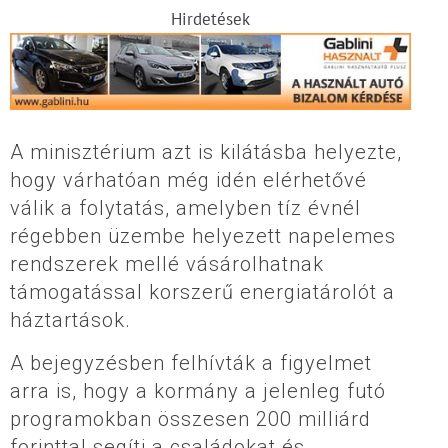
Hirdetések
A minisztérium azt is kilátásba helyezte,
hogy várhatóan még idén elérhetővé
válik a folytatás, amelyben tíz évnél
régebben üzembe helyezett napelemes
rendszerek mellé vásárolhatnak
támogatással korszerű energiatárolót a
háztartások.
A bejegyzésben felhívták a figyelmet
arra is, hogy a kormány a jelenleg futó
programokban összesen 200 milliárd
forinttal segíti a családokat és