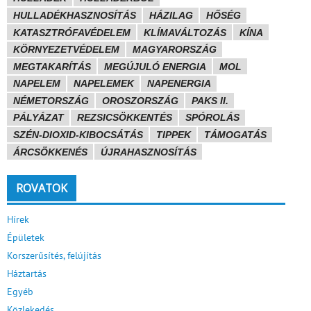
HULLADÉKHASZNOSÍTÁS
HÁZILAG
HŐSÉG
KATASZTRÓFAVÉDELEM
KLÍMAVÁLTOZÁS
KÍNA
KÖRNYEZETVÉDELEM
MAGYARORSZÁG
MEGTAKARÍTÁS
MEGÚJULÓ ENERGIA
MOL
NAPELEM
NAPELEMEK
NAPENERGIA
NÉMETORSZÁG
OROSZORSZÁG
PAKS II.
PÁLYÁZAT
REZSICSÖKKENTÉS
SPÓROLÁS
SZÉN-DIOXID-KIBOCSÁTÁS
TIPPEK
TÁMOGATÁS
ÁRCSÖKKENÉS
ÚJRAHASZNOSÍTÁS
ROVATOK
Hírek
Épületek
Korszerűsítés, felújítás
Háztartás
Egyéb
Közlekedés