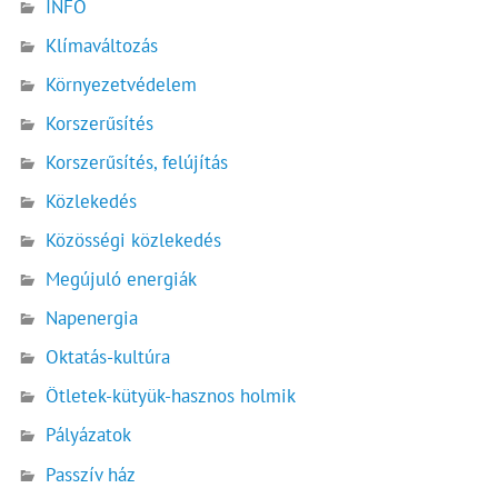
INFÓ
Klímaváltozás
Környezetvédelem
Korszerűsítés
Korszerűsítés, felújítás
Közlekedés
Közösségi közlekedés
Megújuló energiák
Napenergia
Oktatás-kultúra
Ötletek-kütyük-hasznos holmik
Pályázatok
Passzív ház