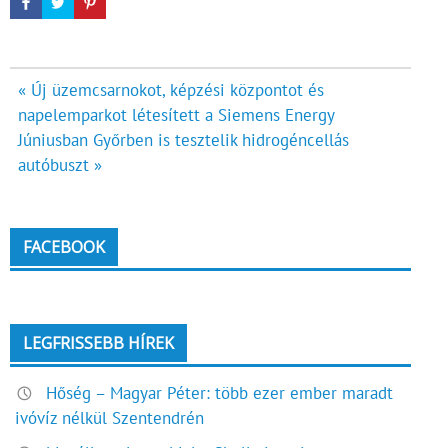
Bejegyzés
« Új üzemcsarnokot, képzési központot és
napelemparkot létesített a Siemens Energy
navigáció
Júniusban Győrben is tesztelik hidrogéncellás
autóbuszt »
FACEBOOK
LEGFRISSEBB HÍREK
Hőség – Magyar Péter: több ezer ember maradt
ivóvíz nélkül Szentendrén