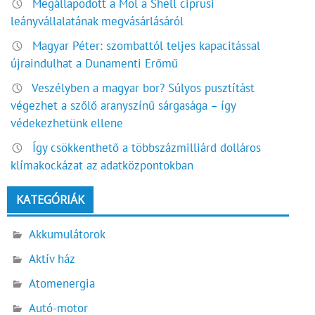
Megállapodott a Mol a Shell ciprusi
leányvállalatának megvásárlásáról
Magyar Péter: szombattól teljes kapacitással
újraindulhat a Dunamenti Erőmű
Veszélyben a magyar bor? Súlyos pusztítást
végezhet a szőlő aranyszínű sárgasága – így
védekezhetünk ellene
Így csökkenthető a többszázmilliárd dolláros
klímakockázat az adatközpontokban
KATEGÓRIÁK
Akkumulátorok
Aktív ház
Atomenergia
Autó-motor