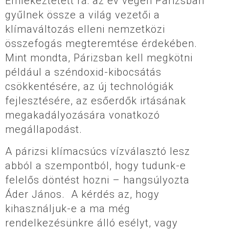
Emlékeztetett rá: az év végén Párizsban
gyűlnek össze a világ vezetői a
klímaváltozás elleni nemzetközi
összefogás megteremtése érdekében.
Mint mondta, Párizsban kell megkötni
például a széndoxid-kibocsátás
csökkentésére, az új technológiák
fejlesztésére, az esőerdők irtásának
megakadályozására vonatkozó
megállapodást.
A párizsi klímacsúcs vízválasztó lesz
abból a szempontból, hogy tudunk-e
felelős döntést hozni – hangsúlyozta
Áder János. A kérdés az, hogy
kihasználjuk-e a ma még
rendelkezésünkre álló esélyt, vagy