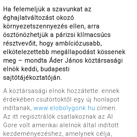
Ha felemeljük a szavunkat az
éghajlatváltozást okozó
környezetszennyezés ellen, arra
ösztönözhetjük a párizsi klímacsúcs
résztvevőit, hogy ambíciózusabb,
elkötelezettebb megállapodást kössenek
meg – mondta Áder János köztársasági
elnök keddi, budapesti
sajtótájékoztatóján.
A köztársasági elnök hozzátette: ennek
érdekében csütörtöktől egy új honlapot
indítanak,
www.elobolygonk.hu
címen.
Az itt regisztrálók csatlakoznak az Al
Gore volt amerikai alelnök által indított
kezdeményezéshez, amelynek célja,