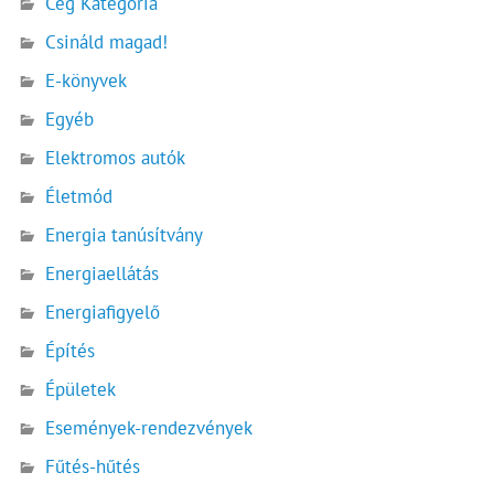
Cég Kategória
Csináld magad!
E-könyvek
Egyéb
Elektromos autók
Életmód
Energia tanúsítvány
Energiaellátás
Energiafigyelő
Építés
Épületek
Események-rendezvények
Fűtés-hűtés