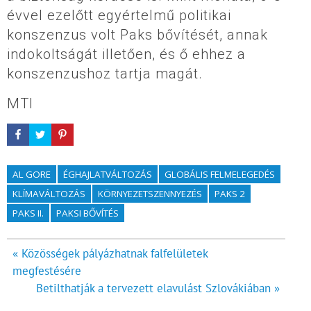
évvel ezelőtt egyértelmű politikai
konszenzus volt Paks bővítését, annak
indokoltságát illetően, és ő ehhez a
konszenzushoz tartja magát.
MTI
AL GORE
ÉGHAJLATVÁLTOZÁS
GLOBÁLIS FELMELEGEDÉS
KLÍMAVÁLTOZÁS
KÖRNYEZETSZENNYEZÉS
PAKS 2
PAKS II.
PAKSI BŐVÍTÉS
Bejegyzés
« Közösségek pályázhatnak falfelületek
megfestésére
navigáció
Betilthatják a tervezett elavulást Szlovákiában »