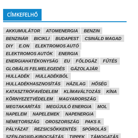
CÍMKEFELHŐ
AKKUMULÁTOR
ATOMENERGIA
BENZIN
BENZINÁR
BICIKLI
BUDAPEST
CSINÁLD MAGAD
DIY
E.ON
ELEKTROMOS AUTÓ
ELEKTROMOS AUTÓK
ENERGIA
ENERGIAHATÉKONYSÁG
EU
FÖLDGÁZ
FŰTÉS
GLOBÁLIS FELMELEGEDÉS
GÁZOLAJÁR
HULLADÉK
HULLADÉKBÓL
HULLADÉKHASZNOSÍTÁS
HÁZILAG
HŐSÉG
KATASZTRÓFAVÉDELEM
KLÍMAVÁLTOZÁS
KÍNA
KÖRNYEZETVÉDELEM
MAGYARORSZÁG
MEGTAKARÍTÁS
MEGÚJULÓ ENERGIA
MOL
NAPELEM
NAPELEMEK
NAPENERGIA
NÉMETORSZÁG
OROSZORSZÁG
PAKS II.
PÁLYÁZAT
REZSICSÖKKENTÉS
SPÓROLÁS
SZÉN-DIOXID-KIBOCSÁTÁS
TIPPEK
TÁMOGATÁS