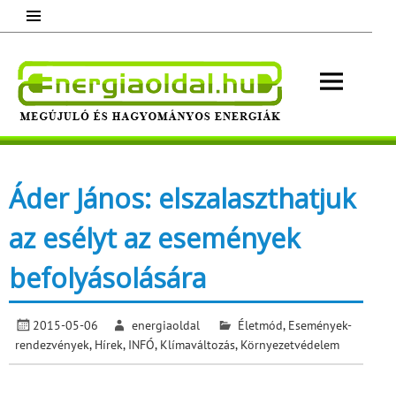
Skip
to
content
Energ
Megújuló és hagyományos energiák.
Minden, ami energia!
Áder János: elszalaszthatjuk
az esélyt az események
befolyásolására
2015-05-06
energiaoldal
Életmód
,
Események-
rendezvények
,
Hírek
,
INFÓ
,
Klímaváltozás
,
Környezetvédelem