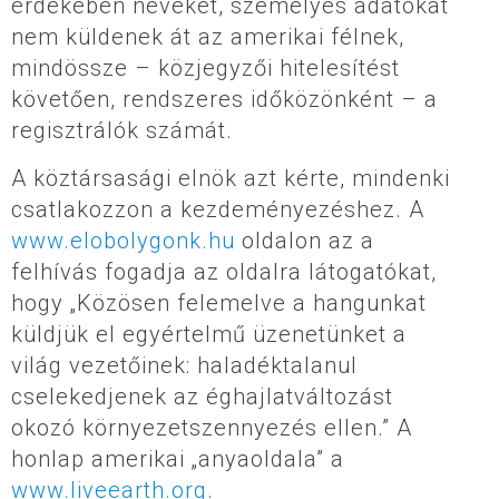
érdekében neveket, személyes adatokat
nem küldenek át az amerikai félnek,
mindössze – közjegyzői hitelesítést
követően, rendszeres időközönként – a
regisztrálók számát.
A köztársasági elnök azt kérte, mindenki
csatlakozzon a kezdeményezéshez. A
www.elobolygonk.hu
oldalon az a
felhívás fogadja az oldalra látogatókat,
hogy „Közösen felemelve a hangunkat
küldjük el egyértelmű üzenetünket a
világ vezetőinek: haladéktalanul
cselekedjenek az éghajlatváltozást
okozó környezetszennyezés ellen.” A
honlap amerikai „anyaoldala” a
www.liveearth.org
.