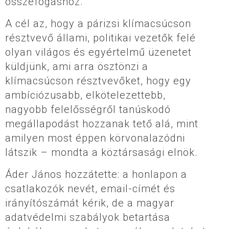
összefogáshoz.
A cél az, hogy a párizsi klímacsúcson
résztvevő állami, politikai vezetők felé
olyan világos és egyértelmű üzenetet
küldjünk, ami arra ösztönzi a
klímacsúcson résztvevőket, hogy egy
ambíciózusabb, elkötelezettebb,
nagyobb felelősségről tanúskodó
megállapodást hozzanak tető alá, mint
amilyen most éppen körvonalazódni
látszik – mondta a köztársasági elnök.
Áder János hozzátette: a honlapon a
csatlakozók nevét, email-címét és
irányítószámát kérik, de a magyar
adatvédelmi szabályok betartása