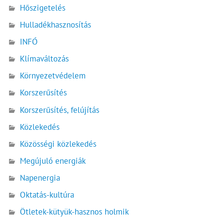
Hőszigetelés
Hulladékhasznosítás
INFÓ
Klímaváltozás
Környezetvédelem
Korszerűsítés
Korszerűsítés, felújítás
Közlekedés
Közösségi közlekedés
Megújuló energiák
Napenergia
Oktatás-kultúra
Ötletek-kütyük-hasznos holmik