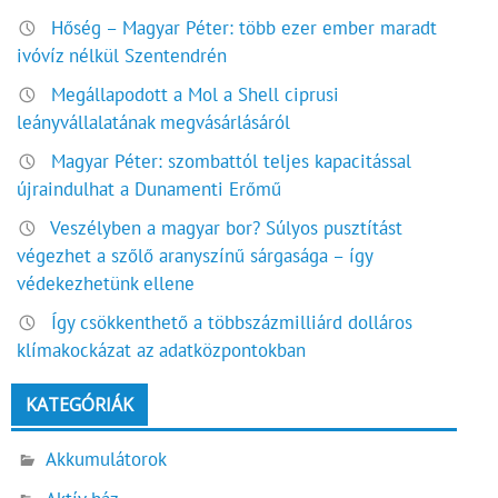
Hőség – Magyar Péter: több ezer ember maradt
ivóvíz nélkül Szentendrén
Megállapodott a Mol a Shell ciprusi
leányvállalatának megvásárlásáról
Magyar Péter: szombattól teljes kapacitással
újraindulhat a Dunamenti Erőmű
Veszélyben a magyar bor? Súlyos pusztítást
végezhet a szőlő aranyszínű sárgasága – így
védekezhetünk ellene
Így csökkenthető a többszázmilliárd dolláros
klímakockázat az adatközpontokban
KATEGÓRIÁK
Akkumulátorok