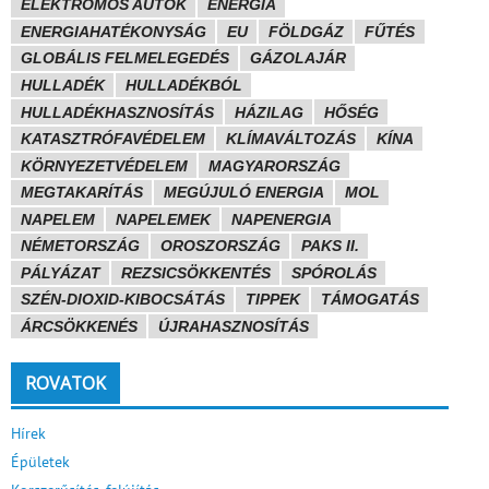
ELEKTROMOS AUTÓK
ENERGIA
ENERGIAHATÉKONYSÁG
EU
FÖLDGÁZ
FŰTÉS
GLOBÁLIS FELMELEGEDÉS
GÁZOLAJÁR
HULLADÉK
HULLADÉKBÓL
HULLADÉKHASZNOSÍTÁS
HÁZILAG
HŐSÉG
KATASZTRÓFAVÉDELEM
KLÍMAVÁLTOZÁS
KÍNA
KÖRNYEZETVÉDELEM
MAGYARORSZÁG
MEGTAKARÍTÁS
MEGÚJULÓ ENERGIA
MOL
NAPELEM
NAPELEMEK
NAPENERGIA
NÉMETORSZÁG
OROSZORSZÁG
PAKS II.
PÁLYÁZAT
REZSICSÖKKENTÉS
SPÓROLÁS
SZÉN-DIOXID-KIBOCSÁTÁS
TIPPEK
TÁMOGATÁS
ÁRCSÖKKENÉS
ÚJRAHASZNOSÍTÁS
ROVATOK
Hírek
Épületek