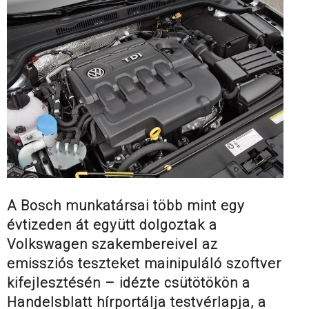
A Bosch munkatársai több mint egy
évtizeden át együtt dolgoztak a
Volkswagen szakembereivel az
emissziós teszteket mainipuláló szoftver
kifejlesztésén – idézte csütötökön a
Handelsblatt hírportálja testvérlapja, a