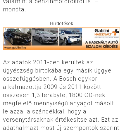
valamint a benzinmotorokról is” –
mondta.
Hirdetések
Az adatok 2011-ben kerültek az
ügyészség birtokába egy másik üggyel
összefüggésben. A Bosch egykori
alkalmazottja 2009 és 2011 között
összesen 1,3 terabyte, 1800 CD-nek
megfelelő mennyiségű anyagot másolt
le azzal a szándékkal, hogy a
versenytársaknak értékesítse azt. Ezt az
adathalmazt most új szempontok szerint