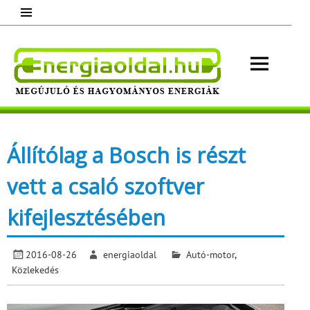
Skip
to
content
Energ
Megújuló és hagyományos energiák.
Minden, ami energia!
Állítólag a Bosch is részt
vett a csaló szoftver
kifejlesztésében
2016-08-26
energiaoldal
Autó-motor
,
Közlekedés