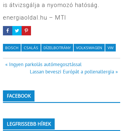
is átvizsgálja a nyomozó hatóság.
energiaoldal.hu – MTI
BOSCH
CSALÁS
DÍZELBOTRÁNY
VOLKSWAGEN
VW
Bejegyzés
« Ingyen parkolás autómegosztással
Lassan beveszi Európát a pollenallergia »
navigáció
FACEBOOK
LEGFRISSEBB HÍREK