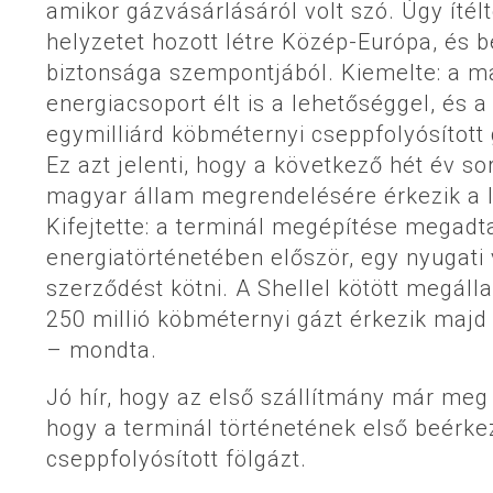
amikor gázvásárlásáról volt szó. Úgy ítél
helyzetet hozott létre Közép-Európa, és
biztonsága szempontjából. Kiemelte: a 
energiacsoport élt is a lehetőséggel, és 
egymilliárd köbméternyi cseppfolyósított 
Ez azt jelenti, hogy a következő hét év 
magyar állam megrendelésére érkezik a l
Kifejtette: a terminál megépítése megadt
energiatörténetében először, egy nyugati 
szerződést kötni. A Shellel kötött megál
250 millió köbméternyi gázt érkezik majd
– mondta.
Jó hír, hogy az első szállítmány már meg
hogy a terminál történetének első beérk
cseppfolyósított fölgázt.