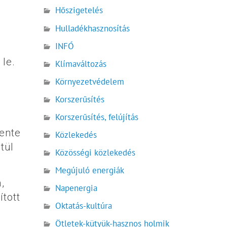
Hőszigetelés
Hulladékhasznosítás
INFÓ
 le.
Klímaváltozás
Környezetvédelem
Korszerűsítés
Korszerűsítés, felújítás
vente
Közlekedés
tül
Közösségi közlekedés
Megújuló energiák
,
Napenergia
tott
Oktatás-kultúra
Ötletek-kütyük-hasznos holmik