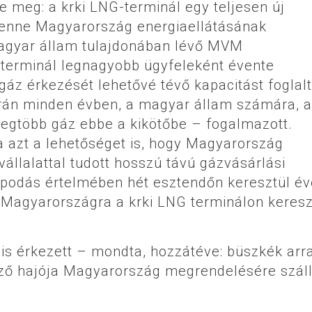
te meg: a krki LNG-terminál egy teljesen új
 benne Magyarország energiaellátásának
magyar állam tulajdonában lévő MVM
a terminál legnagyobb ügyfeleként évente
gáz érkezését lehetővé tévő kapacitást foglalt
során minden évben, a magyar állam számára, a
egtöbb gáz ebbe a kikötőbe – fogalmazott.
a azt a lehetőséget is, hogy Magyarország
vállalattal tudott hosszú távú gázvásárlási
lapodás értelmében hét esztendőn keresztül é
 Magyarországra a krki LNG terminálon keresz
 is érkezett – mondta, hozzátéve: büszkék arra
ező hajója Magyarország megrendelésére szállí