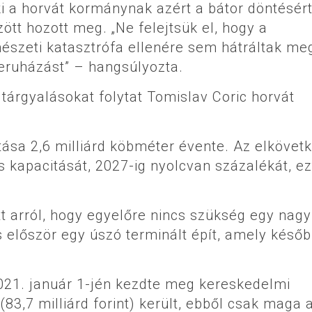
ki a horvát kormánynak azért a bátor döntésért
tt hozott meg. „Ne felejtsük el, hogy a
mészeti katasztrófa ellenére sem hátráltak me
beruházást” – hangsúlyozta.
tárgyalásokat folytat Tomislav Coric horvát
tása 2,6 milliárd köbméter évente. Az elkövet
s kapacitását, 2027-ig nyolcvan százalékát, ez
t arról, hogy egyelőre nincs szükség egy nagy
s először egy úszó terminált épít, amely késő
2021. január 1-jén kezdte meg kereskedelmi
83,7 milliárd forint) került, ebből csak maga 