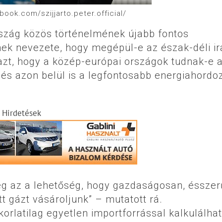
book.com/szijjarto.peter.official/
szág közös történelmének újabb fontos
ek nevezete, hogy megépül-e az észak-déli i
t azt, hogy a közép-európai országok tudnak-e 
 és azon belül is a legfontosabb energiahordoz
Hirdetések
eg az a lehetőség, hogy gazdaságosan, éssze
t gázt vásároljunk” – mutatott rá.
rlatilag egyetlen importforrással kalkulálhat