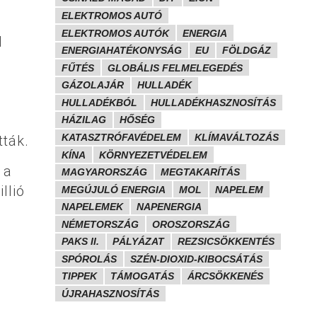
ELEKTROMOS AUTÓ
ELEKTROMOS AUTÓK
ENERGIA
l
ENERGIAHATÉKONYSÁG
EU
FÖLDGÁZ
FŰTÉS
GLOBÁLIS FELMELEGEDÉS
GÁZOLAJÁR
HULLADÉK
HULLADÉKBÓL
HULLADÉKHASZNOSÍTÁS
HÁZILAG
HŐSÉG
KATASZTRÓFAVÉDELEM
KLÍMAVÁLTOZÁS
tták.
KÍNA
KÖRNYEZETVÉDELEM
 a
MAGYARORSZÁG
MEGTAKARÍTÁS
llió
MEGÚJULÓ ENERGIA
MOL
NAPELEM
NAPELEMEK
NAPENERGIA
NÉMETORSZÁG
OROSZORSZÁG
PAKS II.
PÁLYÁZAT
REZSICSÖKKENTÉS
SPÓROLÁS
SZÉN-DIOXID-KIBOCSÁTÁS
TIPPEK
TÁMOGATÁS
ÁRCSÖKKENÉS
ÚJRAHASZNOSÍTÁS