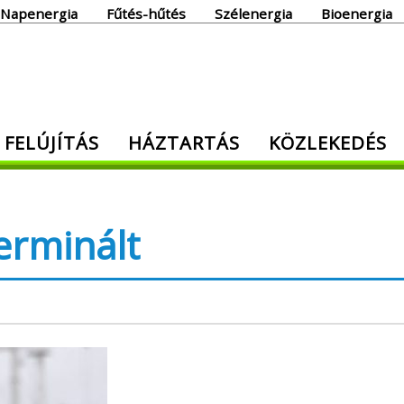
Napenergia
Fűtés-hűtés
Szélenergia
Bioenergia
giaoldal
 FELÚJÍTÁS
HÁZTARTÁS
KÖZLEKEDÉS
den, ami energia!
erminált