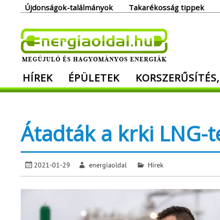
Skip
Újdonságok-találmányok
Takarékosság tippek
to
content
Ener
HÍREK
ÉPÜLETEK
KORSZERŰSÍTÉS,
Megújuló és hagyományos energiák. Min
Átadták a krki LNG-t
2021-01-29
energiaoldal
Hírek