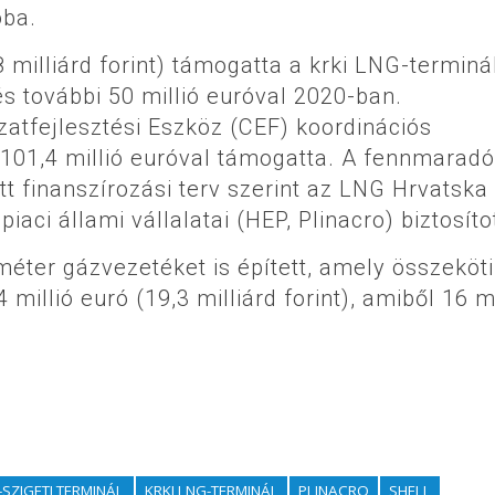
óba.
 milliárd forint) támogatta a krki LNG-terminá
s további 50 millió euróval 2020-ban.
zatfejlesztési Eszköz (CEF) koordinációs
t 101,4 millió euróval támogatta. A fennmaradó
t finanszírozási terv szerint az LNG Hrvatska
aci állami vállalatai (HEP, Plinacro) biztosíto
ométer gázvezetéket is épített, amely összeköti
millió euró (19,3 milliárd forint), amiből 16 mi
-SZIGETI TERMINÁL
KRKI LNG-TERMINÁL
PLINACRO
SHELL