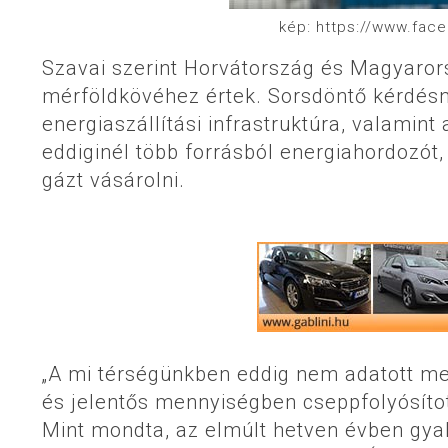
kép: https://www.face
Szavai szerint Horvátország és Magyaror
mérföldkövéhez értek. Sorsdöntő kérdésn
energiaszállítási infrastruktúra, valamin
eddiginél több forrásból energiahordozót,
gázt vásárolni.
„A mi térségünkben eddig nem adatott m
és jelentős mennyiségben cseppfolyósítot
Mint mondta, az elmúlt hetven évben gyako