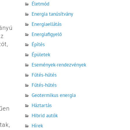
Életmód
Energia tanúsítvány
Energiaellátás
rányú
Energiafigyelő
az
ót,
Építés
Épületek
Események-rendezvények
Fűtés-hűtés
Fűtés-hűtés
Geotermikus energia
Háztartás
rűen
Hibrid autók
tak,
Hírek