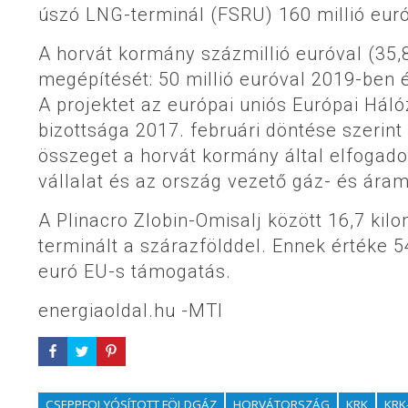
úszó LNG-terminál (FSRU) 160 millió eur
A horvát kormány százmillió euróval (35,8
megépítését: 50 millió euróval 2019-ben é
A projektet az európai uniós Európai Háló
bizottsága 2017. februári döntése szerin
összeget a horvát kormány által elfogadot
vállalat és az ország vezető gáz- és árampi
A Plinacro Zlobin-Omisalj között 16,7 kil
terminált a szárazfölddel. Ennek értéke 54 
euró EU-s támogatás.
energiaoldal.hu -MTI
CSEPPFOLYÓSÍTOTT FÖLDGÁZ
HORVÁTORSZÁG
KRK
KRK