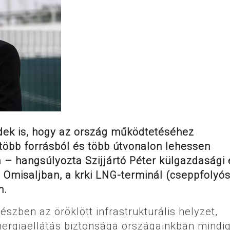
dek is, hogy az ország működtetéséhez
 több forrásból és több útvonalon lehessen
– hangsúlyozta Szijjártó Péter külgazdasági 
 Omisaljban, a krki LNG-terminál (cseppfolyós
n.
észben az öröklött infrastrukturális helyzet,
nergiaellátás biztonsága országainkban mindig