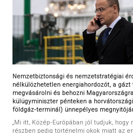
Nemzetbiztonsági és nemzetstratégiai ér
nélkülözhetetlen energiahordozót, a gázt
megvásárolni és behozni Magyarországra 
külügyminiszter pénteken a horvátországi
földgáz-terminál) ünnepélyes megnyitójá
„Mi itt, Közép-Európában jól tudjuk, hogy r
részben pedig történelmi okok miatt az e