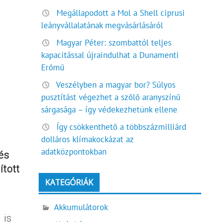
Megállapodott a Mol a Shell ciprusi
leányvállalatának megvásárlásáról
Magyar Péter: szombattól teljes
kapacitással újraindulhat a Dunamenti
Erőmű
Veszélyben a magyar bor? Súlyos
pusztítást végezhet a szőlő aranyszínű
sárgasága – így védekezhetünk ellene
Így csökkenthető a többszázmilliárd
dolláros klímakockázat az
adatközpontokban
és
ított
KATEGÓRIÁK
Akkumulátorok
 is