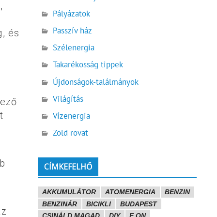
,
Pályázatok
Passzív ház
g, és
Szélenergia
Takarékosság tippek
Újdonságok-találmányok
Világítás
kező
t
Vízenergia
Zöld rovat
bb
CÍMKEFELHŐ
AKKUMULÁTOR
ATOMENERGIA
BENZIN
BENZINÁR
BICIKLI
BUDAPEST
az
CSINÁLD MAGAD
DIY
E.ON