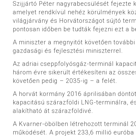
Szijjártó Péter nagyrabecsülését fejezte 
amelyet rendkívül nehéz körülmények közö
világjárvány és Horvátországot sújtó ter
pontosan időben be tudták fejezni ezt a 
A miniszter a megnyitót követően további 
gazdasági és fejlesztési miniszterrel.
Az adriai cseppfolyósgáz-terminál kapaci
három évre sikerült értékesíteni az össze
követően pedig – 2035-ig – a felét.
A horvát kormány 2016 áprilisában döntöt
kapacitású szárazföldi LNG-terminálra, é
alakítható át szárazföldivé.
A Kvarner-öbölben létrehozott terminál 
működését. A projekt 233,6 millió euróba (