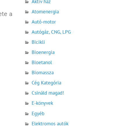
Aktív ház
Atomenergia
ete a
Autó-motor
Autógáz, CNG, LPG
Bicikli
Bioenergia
Bioetanol
Biomassza
Cég Kategória
Csináld magad!
E-könyvek
Egyéb
Elektromos autók