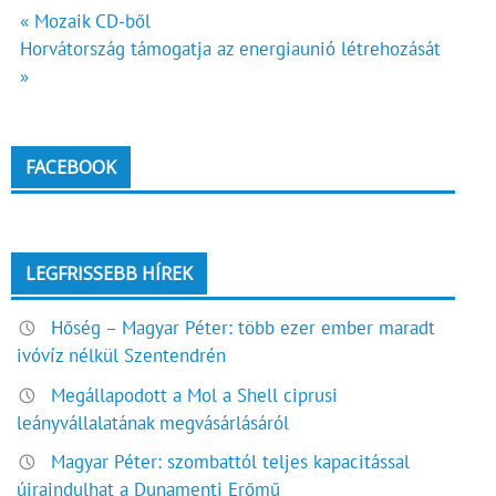
Bejegyzés
« Mozaik CD-ből
Horvátország támogatja az energiaunió létrehozását
navigáció
»
FACEBOOK
LEGFRISSEBB HÍREK
Hőség – Magyar Péter: több ezer ember maradt
ivóvíz nélkül Szentendrén
Megállapodott a Mol a Shell ciprusi
leányvállalatának megvásárlásáról
Magyar Péter: szombattól teljes kapacitással
újraindulhat a Dunamenti Erőmű