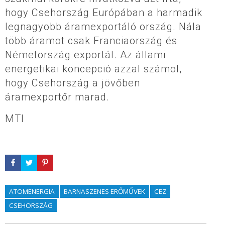
hogy Csehország Európában a harmadik
legnagyobb áramexportáló ország. Nála
több áramot csak Franciaország és
Németország exportál. Az állami
energetikai koncepció azzal számol,
hogy Csehország a jövőben
áramexportőr marad.
MTI
ATOMENERGIA
BARNASZENES ERŐMŰVEK
CEZ
CSEHORSZÁG