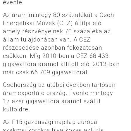
évente.
Az áram mintegy 80 százalékát a Cseh
Energetikai Művek (CEZ) állítja elő,
amely részvényeinek 70 százaléka az
állam tulajdonában van. A CEZ
részesedése azonban fokozatosan
csökken. Míg 2010-ben a CEZ 68 433
gigawattóra áramot állított elő, 2013-ban
már csak 66 709 gigawattórát.
Csehország az utóbbi években tartósan
áramexportáló ország. Évente mintegy
17 ezer gigawattóra áramot szállít
külföldre.
Az E15 gazdasági napilap európai
szakmai körökre hivatkozva azt írta,