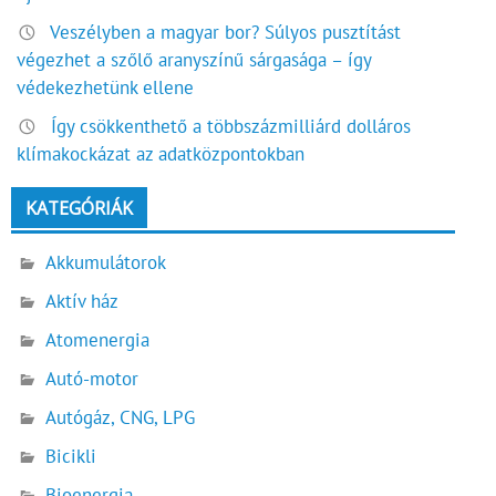
Veszélyben a magyar bor? Súlyos pusztítást
végezhet a szőlő aranyszínű sárgasága – így
védekezhetünk ellene
Így csökkenthető a többszázmilliárd dolláros
klímakockázat az adatközpontokban
KATEGÓRIÁK
Akkumulátorok
Aktív ház
Atomenergia
Autó-motor
Autógáz, CNG, LPG
Bicikli
Bioenergia