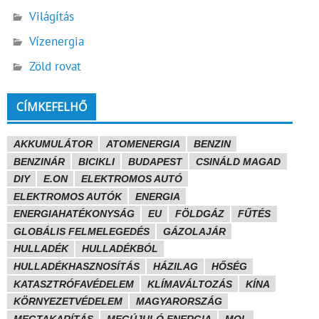
Világítás
Vízenergia
Zöld rovat
CÍMKEFELHŐ
AKKUMULÁTOR
ATOMENERGIA
BENZIN
BENZINÁR
BICIKLI
BUDAPEST
CSINÁLD MAGAD
DIY
E.ON
ELEKTROMOS AUTÓ
ELEKTROMOS AUTÓK
ENERGIA
ENERGIAHATÉKONYSÁG
EU
FÖLDGÁZ
FŰTÉS
GLOBÁLIS FELMELEGEDÉS
GÁZOLAJÁR
HULLADÉK
HULLADÉKBÓL
HULLADÉKHASZNOSÍTÁS
HÁZILAG
HŐSÉG
KATASZTRÓFAVÉDELEM
KLÍMAVÁLTOZÁS
KÍNA
KÖRNYEZETVÉDELEM
MAGYARORSZÁG
MEGTAKARÍTÁS
MEGÚJULÓ ENERGIA
MOL