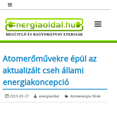
Skip
to
content
Energ
Megújuló és hagyományos energiák.
Minden, ami energia!
Atomerőművekre épül az
aktualizált cseh állami
energiakoncepció
2015-03-27
energiaoldal
Atomenergia
,
Hírek