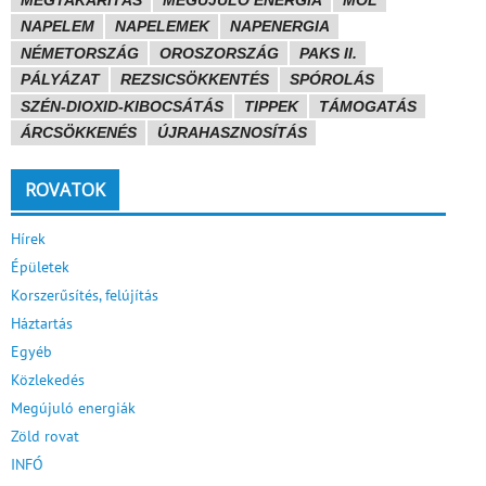
NAPELEM
NAPELEMEK
NAPENERGIA
NÉMETORSZÁG
OROSZORSZÁG
PAKS II.
PÁLYÁZAT
REZSICSÖKKENTÉS
SPÓROLÁS
SZÉN-DIOXID-KIBOCSÁTÁS
TIPPEK
TÁMOGATÁS
ÁRCSÖKKENÉS
ÚJRAHASZNOSÍTÁS
ROVATOK
Hírek
Épületek
Korszerűsítés, felújítás
Háztartás
Egyéb
Közlekedés
Megújuló energiák
Zöld rovat
INFÓ