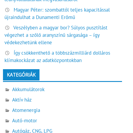
Magyar Péter: szombattól teljes kapacitással
újraindulhat a Dunamenti Erőmű
Veszélyben a magyar bor? Súlyos pusztítást
végezhet a szőlő aranyszínű sárgasága – így
védekezhetünk ellene
Így csökkenthető a többszázmilliárd dolláros
klímakockázat az adatközpontokban
KATEGÓRIÁK
Akkumulátorok
Aktív ház
Atomenergia
Autó-motor
Autógáz, CNG, LPG