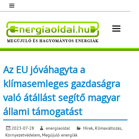
Skip
to
content
Energ
Megújuló és hagyományos energiák.
Minden, ami energia!
Az EU jóváhagyta a
klímasemleges gazdaságra
való átállást segítő magyar
állami támogatást
2023-07-28
energiaoldal
Hírek
,
Klímaváltozás
,
Környezetvédelem
,
Megújuló energiák