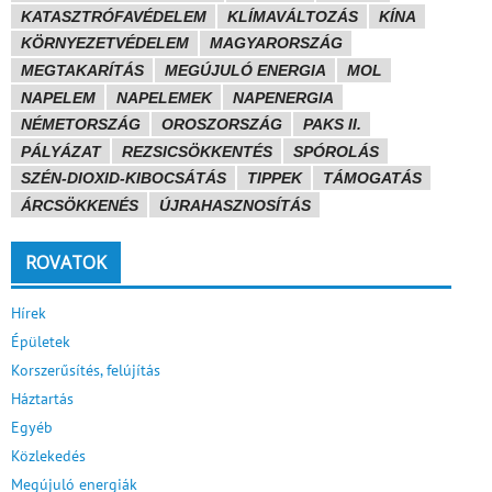
KATASZTRÓFAVÉDELEM
KLÍMAVÁLTOZÁS
KÍNA
KÖRNYEZETVÉDELEM
MAGYARORSZÁG
MEGTAKARÍTÁS
MEGÚJULÓ ENERGIA
MOL
NAPELEM
NAPELEMEK
NAPENERGIA
NÉMETORSZÁG
OROSZORSZÁG
PAKS II.
PÁLYÁZAT
REZSICSÖKKENTÉS
SPÓROLÁS
SZÉN-DIOXID-KIBOCSÁTÁS
TIPPEK
TÁMOGATÁS
ÁRCSÖKKENÉS
ÚJRAHASZNOSÍTÁS
ROVATOK
Hírek
Épületek
Korszerűsítés, felújítás
Háztartás
Egyéb
Közlekedés
Megújuló energiák