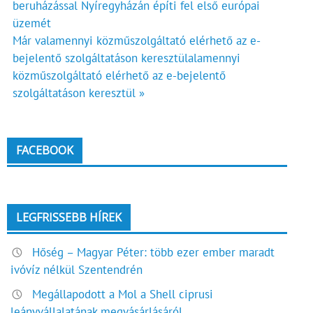
beruházással Nyíregyházán építi fel első európai
navigáció
üzemét
Már valamennyi közműszolgáltató elérhető az e-
bejelentő szolgáltatáson keresztülalamennyi
közműszolgáltató elérhető az e-bejelentő
szolgáltatáson keresztül »
FACEBOOK
LEGFRISSEBB HÍREK
Hőség – Magyar Péter: több ezer ember maradt
ivóvíz nélkül Szentendrén
Megállapodott a Mol a Shell ciprusi
leányvállalatának megvásárlásáról