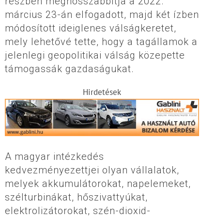
részben meghosszabbítja a 2022.
március 23-án elfogadott, majd két ízben
módosított ideiglenes válságkeretet,
mely lehetővé tette, hogy a tagállamok a
jelenlegi geopolitikai válság közepette
támogassák gazdaságukat.
Hirdetések
A magyar intézkedés
kedvezményezettjei olyan vállalatok,
melyek akkumulátorokat, napelemeket,
szélturbinákat, hőszivattyúkat,
elektrolizátorokat, szén-dioxid-