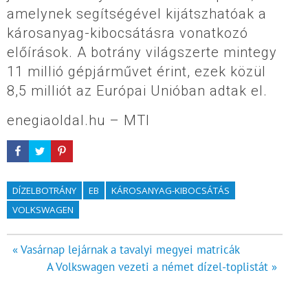
amelynek segítségével kijátszhatóak a
károsanyag-kibocsátásra vonatkozó
előírások. A botrány világszerte mintegy
11 millió gépjárművet érint, ezek közül
8,5 milliót az Európai Unióban adtak el.
enegiaoldal.hu – MTI
DÍZELBOTRÁNY
EB
KÁROSANYAG-KIBOCSÁTÁS
VOLKSWAGEN
Bejegyzés
« Vasárnap lejárnak a tavalyi megyei matricák
A Volkswagen vezeti a német dízel-toplistát »
navigáció