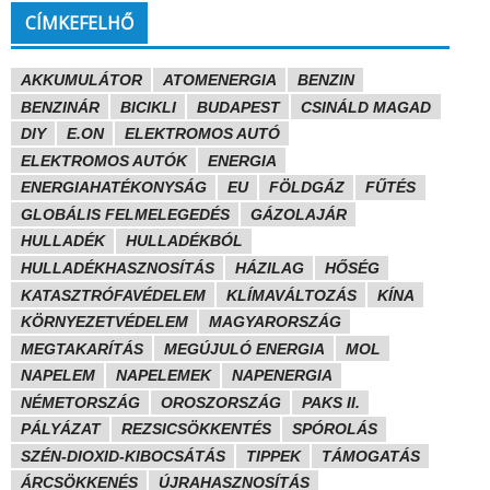
CÍMKEFELHŐ
AKKUMULÁTOR
ATOMENERGIA
BENZIN
BENZINÁR
BICIKLI
BUDAPEST
CSINÁLD MAGAD
DIY
E.ON
ELEKTROMOS AUTÓ
ELEKTROMOS AUTÓK
ENERGIA
ENERGIAHATÉKONYSÁG
EU
FÖLDGÁZ
FŰTÉS
GLOBÁLIS FELMELEGEDÉS
GÁZOLAJÁR
HULLADÉK
HULLADÉKBÓL
HULLADÉKHASZNOSÍTÁS
HÁZILAG
HŐSÉG
KATASZTRÓFAVÉDELEM
KLÍMAVÁLTOZÁS
KÍNA
KÖRNYEZETVÉDELEM
MAGYARORSZÁG
MEGTAKARÍTÁS
MEGÚJULÓ ENERGIA
MOL
NAPELEM
NAPELEMEK
NAPENERGIA
NÉMETORSZÁG
OROSZORSZÁG
PAKS II.
PÁLYÁZAT
REZSICSÖKKENTÉS
SPÓROLÁS
SZÉN-DIOXID-KIBOCSÁTÁS
TIPPEK
TÁMOGATÁS
ÁRCSÖKKENÉS
ÚJRAHASZNOSÍTÁS