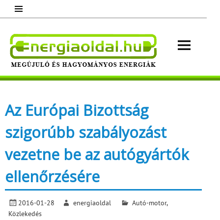
Skip
to
content
Energ
Megújuló és hagyományos energiák.
Minden, ami energia!
Az Európai Bizottság
szigorúbb szabályozást
vezetne be az autógyártók
ellenőrzésére
2016-01-28
energiaoldal
Autó-motor
,
Közlekedés