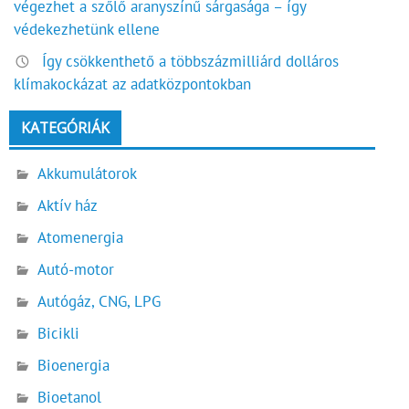
végezhet a szőlő aranyszínű sárgasága – így
védekezhetünk ellene
Így csökkenthető a többszázmilliárd dolláros
klímakockázat az adatközpontokban
KATEGÓRIÁK
Akkumulátorok
Aktív ház
Atomenergia
Autó-motor
Autógáz, CNG, LPG
Bicikli
Bioenergia
Bioetanol