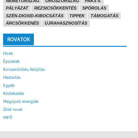
NÉMETORSZÁG
OROSZORSZÁG
PAKS II.
PÁLYÁZAT
REZSICSÖKKENTÉS
SPÓROLÁS
SZÉN-DIOXID-KIBOCSÁTÁS
TIPPEK
TÁMOGATÁS
ÁRCSÖKKENÉS
ÚJRAHASZNOSÍTÁS
ROVATOK
Hírek
Épületek
Korszerűsítés, felújítás
Háztartás
Egyéb
Közlekedés
Megújuló energiák
Zöld rovat
INFÓ