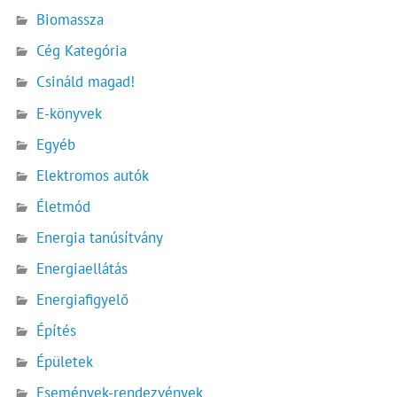
Biomassza
Cég Kategória
Csináld magad!
E-könyvek
Egyéb
Elektromos autók
Életmód
Energia tanúsítvány
Energiaellátás
Energiafigyelő
Építés
Épületek
Események-rendezvények