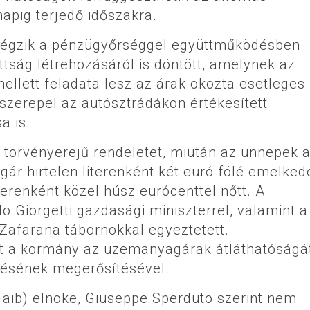
apig terjedő időszakra.
k végzik a pénzügyőrséggel együttműködésben.
ttság létrehozásáról is döntött, amelynek az
ellett feladata lesz az árak okozta esetleges
 szerepel az autósztrádákon értékesített
a is.
törvényerejű rendeletet, miután az ünnepek a
r hirtelen literenként két euró fölé emelkede
terenként közel húsz eurócenttel nőtt. A
o Giorgetti gazdasági miniszterrel, valamint a
afarana tábornokkal egyeztetett.
nt a kormány az üzemanyagárak átláthatóságá
rzésének megerősítésével.
Faib) elnöke, Giuseppe Sperduto szerint nem