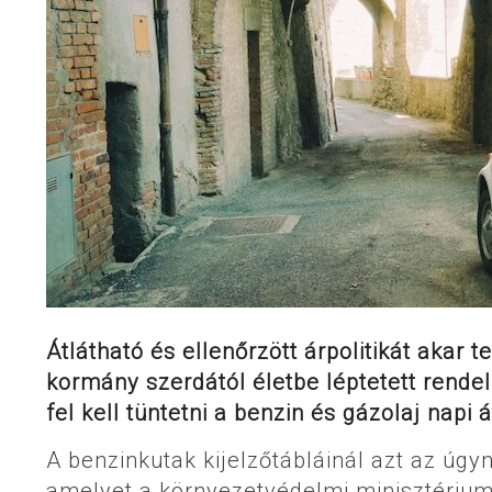
Átlátható és ellenőrzött árpolitikát akar
kormány szerdától életbe léptetett rend
fel kell tüntetni a benzin és gázolaj napi á
A benzinkutak kijelzőtábláinál azt az úgynev
amelyet a környezetvédelmi minisztériu