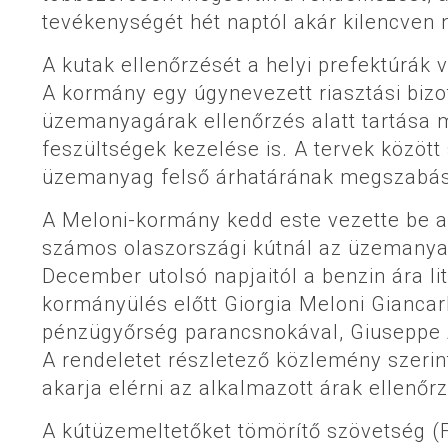
tevékenységét hét naptól akár kilencven n
A kutak ellenőrzését a helyi prefektúrá
A kormány egy úgynevezett riasztási bizo
üzemanyagárak ellenőrzés alatt tartása m
feszültségek kezelése is. A tervek között
üzemanyag felső árhatárának megszabás
A Meloni-kormány kedd este vezette be a 
számos olaszországi kútnál az üzemanyagá
December utolsó napjaitól a benzin ára li
kormányülés előtt Giorgia Meloni Giancarl
pénzügyőrség parancsnokával, Giuseppe Z
A rendeletet részletező közlemény szeri
akarja elérni az alkalmazott árak ellenő
A kútüzemeltetőket tömörítő szövetség (