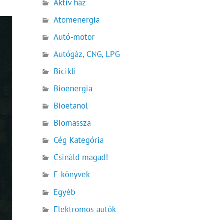
Aktív ház
Atomenergia
Autó-motor
Autógáz, CNG, LPG
Bicikli
Bioenergia
Bioetanol
Biomassza
Cég Kategória
Csináld magad!
E-könyvek
Egyéb
Elektromos autók