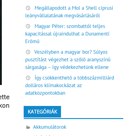
Megállapodott a Mol a Shell ciprusi
leányvállalatának megvásárlásáról
Magyar Péter: szombattól teljes
kapacitással újraindulhat a Dunamenti
Erőmű
Veszélyben a magyar bor? Súlyos
pusztítást végezhet a szőlő aranyszínű
sárgasága – így védekezhetünk ellene
Így csökkenthető a többszázmilliárd
dolláros klímakockázat az
adatközpontokban
ette
okon
KATEGÓRIÁK
Akkumulátorok