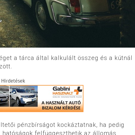
get a tárca által kalkulált összeg és a kútnál
zött.
Hirdetések
ltetői pénzbírságot kockáztatnak, ha pedig
a hatóságok felfüggeszthetik az állomás