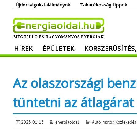
Skip
Újdonságok-találmányok
Takarékosság tippek
to
content
Ener
HÍREK
ÉPÜLETEK
KORSZERŰSÍTÉS,
Megújuló és hagyományos energiák. Min
Az olaszországi benz
tüntetni az átlagárat 
2023-01-13
energiaoldal
Autó-motor
,
Közlekedés