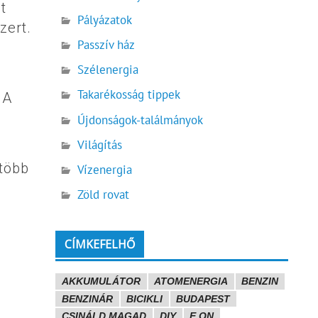
t
Pályázatok
zert.
Passzív ház
Szélenergia
Takarékosság tippek
 A
Újdonságok-találmányok
Világítás
 több
Vízenergia
Zöld rovat
CÍMKEFELHŐ
AKKUMULÁTOR
ATOMENERGIA
BENZIN
BENZINÁR
BICIKLI
BUDAPEST
CSINÁLD MAGAD
DIY
E.ON