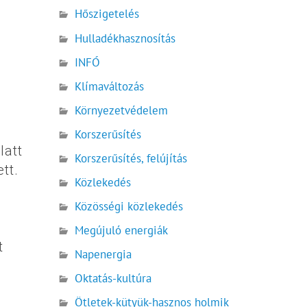
Hőszigetelés
Hulladékhasznosítás
INFÓ
Klímaváltozás
Környezetvédelem
Korszerűsítés
latt
Korszerűsítés, felújítás
tt.
Közlekedés
Közösségi közlekedés
Megújuló energiák
t
Napenergia
Oktatás-kultúra
Ötletek-kütyük-hasznos holmik