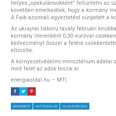
helyes „spekulánsokként” feltüntetni az 
követően emelkedtek, hogy a kormány meg
A Faib azonnali egyeztetést sürgetett a 
Az ukrajnai háború tavaly februári kirobb
kormány literenként 0,30 euróval csökken
kedvezményt ősszel a felére csökkentett
eltörölte.
A környezetvédelmi minisztérium adatai sz
mint felét az adók teszik ki.
energiaoldal.hu – MTI
BENZINKÚT
HATÓSÁGI ÁR
OLASZORSZÁG