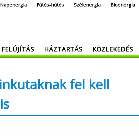
Napenergia
Fűtés-hűtés
Szélenergia
Bioenergia
giaoldal
 FELÚJÍTÁS
HÁZTARTÁS
KÖZLEKEDÉS
den, ami energia!
inkutaknak fel kell
is