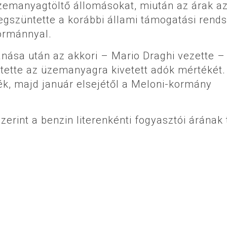
üzemanyagtöltő állomásokat, miután az árak az
szüntette a korábbi állami támogatási rends
kormánnyal.
anása után az akkori – Mario Draghi vezette –
tette az üzemanyagra kivetett adók mértékét.
ék, majd január elsejétől a Meloni-kormány
erint a benzin literenkénti fogyasztói árának