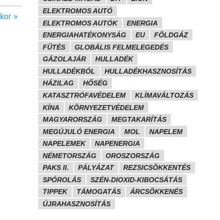
ELEKTROMOS AUTÓ
kor »
ELEKTROMOS AUTÓK
ENERGIA
ENERGIAHATÉKONYSÁG
EU
FÖLDGÁZ
FŰTÉS
GLOBÁLIS FELMELEGEDÉS
GÁZOLAJÁR
HULLADÉK
HULLADÉKBÓL
HULLADÉKHASZNOSÍTÁS
HÁZILAG
HŐSÉG
KATASZTRÓFAVÉDELEM
KLÍMAVÁLTOZÁS
KÍNA
KÖRNYEZETVÉDELEM
MAGYARORSZÁG
MEGTAKARÍTÁS
MEGÚJULÓ ENERGIA
MOL
NAPELEM
NAPELEMEK
NAPENERGIA
NÉMETORSZÁG
OROSZORSZÁG
PAKS II.
PÁLYÁZAT
REZSICSÖKKENTÉS
SPÓROLÁS
SZÉN-DIOXID-KIBOCSÁTÁS
TIPPEK
TÁMOGATÁS
ÁRCSÖKKENÉS
ÚJRAHASZNOSÍTÁS