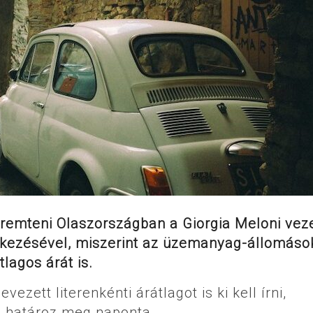
 teremteni Olaszországban a Giorgia Meloni vez
elkezésével, miszerint az üzemanyag-állomás
tlagos árát is.
ezett literenkénti árátlagot is ki kell írni,
m határoz meg naponta.