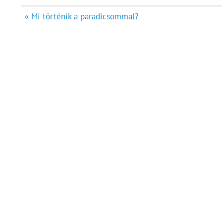
Bejegyzés
« Mi történik a paradicsommal?
navigáció