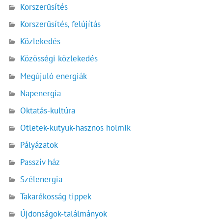
Korszerűsítés
Korszerűsítés, felújítás
Közlekedés
Közösségi közlekedés
Megújuló energiák
Napenergia
Oktatás-kultúra
Ötletek-kütyük-hasznos holmik
Pályázatok
Passzív ház
Szélenergia
Takarékosság tippek
Újdonságok-találmányok