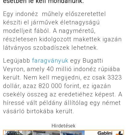
esetben le kell mondanunk.
Egy indonéz műhely előszeretettel
készíti el járművek életnagyságú
modelljeit fából. A nagyméretű,
részletesen kidolgozott makettek igazán
látványos szobadíszek lehetnek.
Legújabb
faragványuk
egy Bugatti
Veyron, amely 40 millió indonéz rúpiába
került. Nem kell megijedni, ez csak 3323
dollár, azaz 820 000 forint, ez igazán
csekély összeg az eredetiéhez képest. A
híressé vált példány állítólag egy német
vásárló birtokába került.
Hirdetések