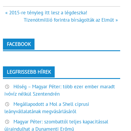
Bejegyzés
« 2015-re tényleg itt lesz a légdeszka!
Tizenötmillió forintra bírságolták az Elműt »
navigáció
FACEBOOK
LEGFRISSEBB HÍREK
Hőség – Magyar Péter: több ezer ember maradt
ivóvíz nélkül Szentendrén
Megállapodott a Mol a Shell ciprusi
leányvállalatának megvásárlásáról
Magyar Péter: szombattól teljes kapacitással
újraindulhat a Dunamenti Erőmű