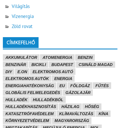
Világítás
Vízenergia
Zöld rovat
CÍMKEFELHŐ
AKKUMULÁTOR
ATOMENERGIA
BENZIN
BENZINÁR
BICIKLI
BUDAPEST
CSINÁLD MAGAD
DIY
E.ON
ELEKTROMOS AUTÓ
ELEKTROMOS AUTÓK
ENERGIA
ENERGIAHATÉKONYSÁG
EU
FÖLDGÁZ
FŰTÉS
GLOBÁLIS FELMELEGEDÉS
GÁZOLAJÁR
HULLADÉK
HULLADÉKBÓL
HULLADÉKHASZNOSÍTÁS
HÁZILAG
HŐSÉG
KATASZTRÓFAVÉDELEM
KLÍMAVÁLTOZÁS
KÍNA
KÖRNYEZETVÉDELEM
MAGYARORSZÁG
MEGTAKARÍTÁS
MEGÚJULÓ ENERGIA
MOL