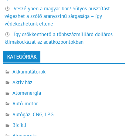
Veszélyben a magyar bor? Súlyos pusztítást
végezhet a szőlő aranyszínű sárgasága – így
védekezhetünk ellene
Így csökkenthető a többszázmilliárd dolláros
klímakockázat az adatközpontokban
KATEGÓRIÁK
Akkumulátorok
Aktív ház
Atomenergia
Autó-motor
Autógáz, CNG, LPG
Bicikli
Bioenergia