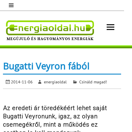
Skip
to
content
Energ
Megújuló és hagyományos energiák.
Minden, ami energia!
Bugatti Veyron fából
2014-11-06
energiaoldal
Csináld magad!
Az eredeti ár töredékéért lehet saját
Bugatti Veyronunk, igaz, az olyan
csemegékről, mint a működés ez