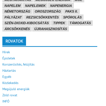
NAPELEM
NAPELEMEK
NAPENERGIA
NÉMETORSZÁG
OROSZORSZÁG
PAKS II.
PÁLYÁZAT
REZSICSÖKKENTÉS
SPÓROLÁS
SZÉN-DIOXID-KIBOCSÁTÁS
TIPPEK
TÁMOGATÁS
ÁRCSÖKKENÉS
ÚJRAHASZNOSÍTÁS
ROVATOK
Hírek
Épületek
Korszerűsítés, felújítás
Háztartás
Egyéb
Közlekedés
Megújuló energiák
Zöld rovat
INFÓ