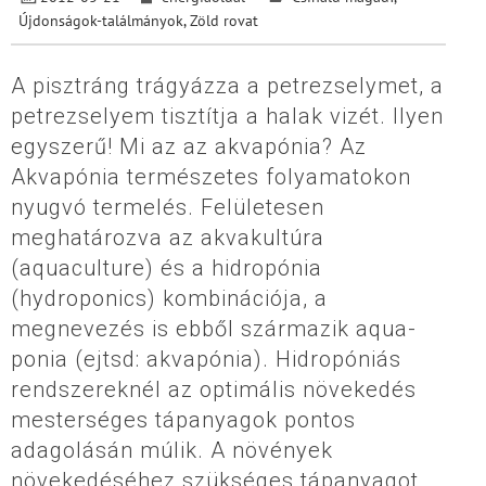
Újdonságok-találmányok
,
Zöld rovat
A pisztráng trágyázza a petrezselymet, a
petrezselyem tisztítja a halak vizét. Ilyen
egyszerű! Mi az az akvapónia? Az
Akvapónia természetes folyamatokon
nyugvó termelés. Felületesen
meghatározva az akvakultúra
(aquaculture) és a hidropónia
(hydroponics) kombinációja, a
megnevezés is ebből származik aqua-
ponia (ejtsd: akvapónia). Hidropóniás
rendszereknél az optimális növekedés
mesterséges tápanyagok pontos
adagolásán múlik. A növények
növekedéséhez szükséges tápanyagot