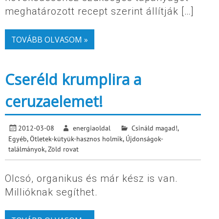
meghatározott recept szerint állítják […]
TOVÁBB OLVASOM »
Cseréld krumplira a
ceruzaelemet!
2012-03-08
energiaoldal
Csináld magad!
,
Egyéb
,
Ötletek-kütyük-hasznos holmik
,
Újdonságok-
találmányok
,
Zöld rovat
Olcsó, organikus és már kész is van.
Millióknak segíthet.