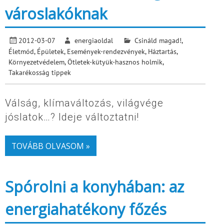
városlakóknak
2012-03-07
energiaoldal
Csináld magad!
,
Életmód
,
Épületek
,
Események-rendezvények
,
Háztartás
,
Környezetvédelem
,
Ötletek-kütyük-hasznos holmik
,
Takarékosság tippek
Válság, klímaváltozás, világvége
jóslatok…? Ideje változtatni!
TOVÁBB OLVASOM »
Spórolni a konyhában: az
energiahatékony főzés