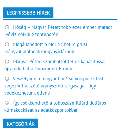
LEGFRISSEBB HÍREK
Hőség – Magyar Péter: több ezer ember maradt
ivóvíz nélkül Szentendrén
Megállapodott a Mol a Shell ciprusi
leányvállalatának megvásárlásáról
Magyar Péter: szombattól teljes kapacitással
újraindulhat a Dunamenti Erőmű
Veszélyben a magyar bor? Súlyos pusztítást
végezhet a szőlő aranyszínű sárgasága – így
védekezhetünk ellene
Így csökkenthető a többszázmilliárd dolláros
klímakockázat az adatközpontokban
KATEGÓRIÁK