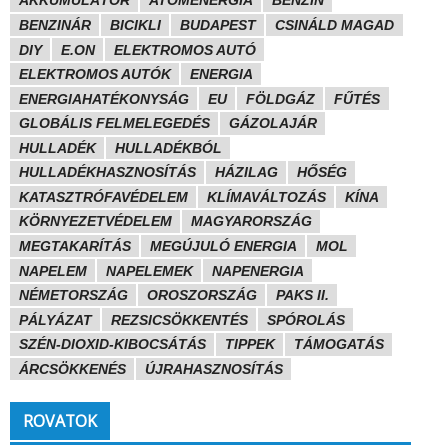
AKKUMULÁTOR
ATOMENERGIA
BENZIN
BENZINÁR
BICIKLI
BUDAPEST
CSINÁLD MAGAD
DIY
E.ON
ELEKTROMOS AUTÓ
ELEKTROMOS AUTÓK
ENERGIA
ENERGIAHATÉKONYSÁG
EU
FÖLDGÁZ
FŰTÉS
GLOBÁLIS FELMELEGEDÉS
GÁZOLAJÁR
HULLADÉK
HULLADÉKBÓL
HULLADÉKHASZNOSÍTÁS
HÁZILAG
HŐSÉG
KATASZTRÓFAVÉDELEM
KLÍMAVÁLTOZÁS
KÍNA
KÖRNYEZETVÉDELEM
MAGYARORSZÁG
MEGTAKARÍTÁS
MEGÚJULÓ ENERGIA
MOL
NAPELEM
NAPELEMEK
NAPENERGIA
NÉMETORSZÁG
OROSZORSZÁG
PAKS II.
PÁLYÁZAT
REZSICSÖKKENTÉS
SPÓROLÁS
SZÉN-DIOXID-KIBOCSÁTÁS
TIPPEK
TÁMOGATÁS
ÁRCSÖKKENÉS
ÚJRAHASZNOSÍTÁS
ROVATOK