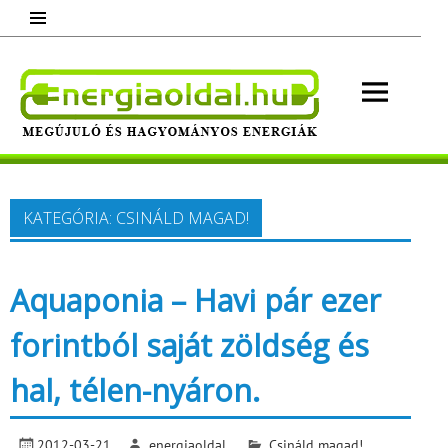
Skip
to
content
Energ
Megújuló és hagyományos energiák.
Minden, ami energia!
KATEGÓRIA:
CSINÁLD MAGAD!
Aquaponia – Havi pár ezer
forintból saját zöldség és
hal, télen-nyáron.
2012-03-21
energiaoldal
Csináld magad!
,