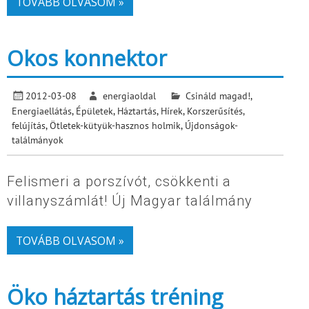
TOVÁBB OLVASOM »
Okos konnektor
2012-03-08
energiaoldal
Csináld magad!
,
Energiaellátás
,
Épületek
,
Háztartás
,
Hírek
,
Korszerűsítés,
felújítás
,
Ötletek-kütyük-hasznos holmik
,
Újdonságok-
találmányok
Felismeri a porszívót, csökkenti a
villanyszámlát! Új Magyar találmány
TOVÁBB OLVASOM »
Öko háztartás tréning