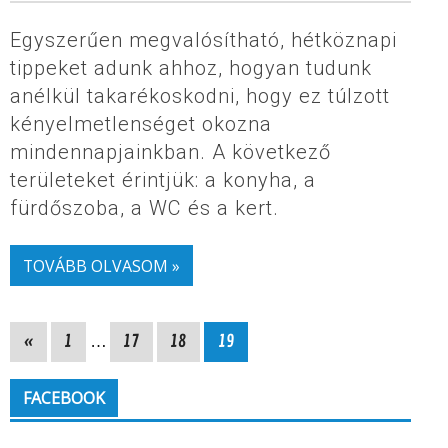
Egyszerűen megvalósítható, hétköznapi
tippeket adunk ahhoz, hogyan tudunk
anélkül takarékoskodni, hogy ez túlzott
kényelmetlenséget okozna
mindennapjainkban. A következő
területeket érintjük: a konyha, a
fürdőszoba, a WC és a kert.
TOVÁBB OLVASOM »
«
1
…
17
18
19
FACEBOOK