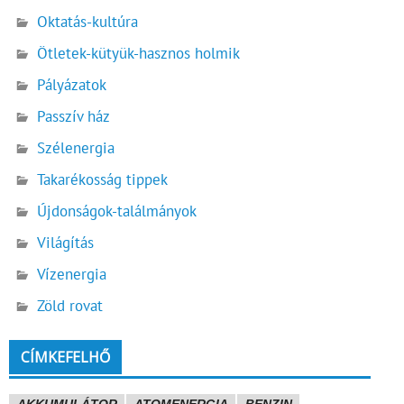
Oktatás-kultúra
Ötletek-kütyük-hasznos holmik
Pályázatok
Passzív ház
Szélenergia
Takarékosság tippek
Újdonságok-találmányok
Világítás
Vízenergia
Zöld rovat
CÍMKEFELHŐ