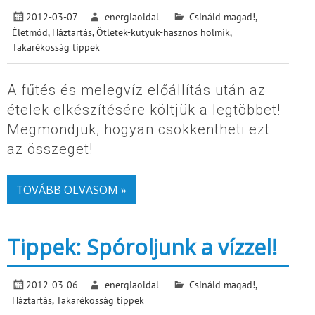
2012-03-07
energiaoldal
Csináld magad!
,
Életmód
,
Háztartás
,
Ötletek-kütyük-hasznos holmik
,
Takarékosság tippek
A fűtés és melegvíz előállítás után az
ételek elkészítésére költjük a legtöbbet!
Megmondjuk, hogyan csökkentheti ezt
az összeget!
TOVÁBB OLVASOM »
Tippek: Spóroljunk a vízzel!
2012-03-06
energiaoldal
Csináld magad!
,
Háztartás
,
Takarékosság tippek