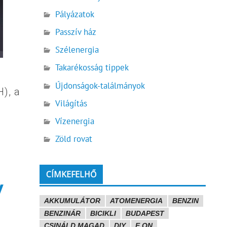
Pályázatok
Passzív ház
Szélenergia
Takarékosság tippek
Újdonságok-találmányok
), a
Világítás
Vízenergia
Zöld rovat
CÍMKEFELHŐ
y
AKKUMULÁTOR
ATOMENERGIA
BENZIN
BENZINÁR
BICIKLI
BUDAPEST
CSINÁLD MAGAD
DIY
E.ON