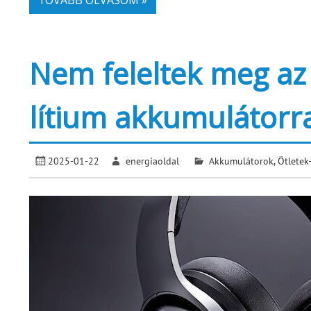
Nem feleltek meg az 
lítium akkumulátor
2025-01-22
energiaoldal
Akkumulátorok
,
Ötletek