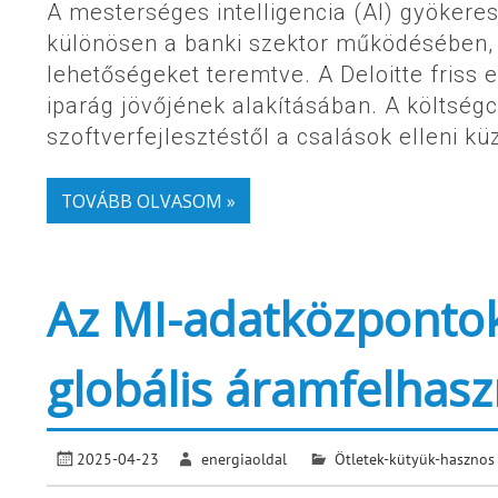
A mesterséges intelligencia (AI) gyökere
különösen a banki szektor működésében, 
lehetőségeket teremtve. A Deloitte friss e
iparág jövőjének alakításában. A költség
szoftverfejlesztéstől a csalások elleni k
TOVÁBB OLVASOM »
Az MI-adatközpontok
globális áramfelhasz
2025-04-23
energiaoldal
Ötletek-kütyük-hasznos