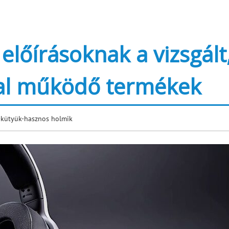
előírásoknak a vizsgált
ral működő termékek
-kütyük-hasznos holmik