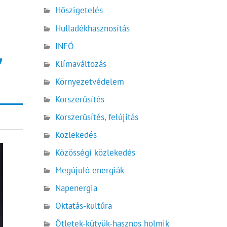
Hőszigetelés
Hulladékhasznosítás
,
INFÓ
Klímaváltozás
Környezetvédelem
Korszerűsítés
Korszerűsítés, felújítás
Közlekedés
Közösségi közlekedés
Megújuló energiák
Napenergia
Oktatás-kultúra
Ötletek-kütyük-hasznos holmik