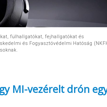
t, fülhallgatókat, fejhallgatókat és
eskedelmi és Fogyasztóvédelmi Hatóság (NKFH
ásoknak.
 egy MI-vezérelt drón eg