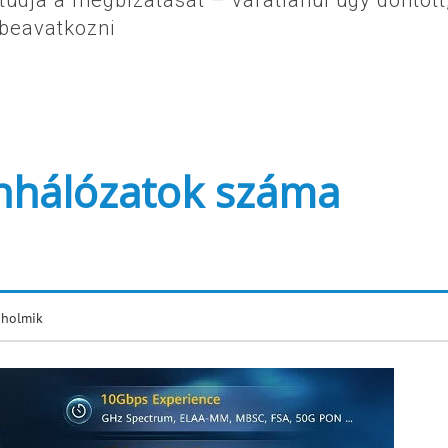
tudja a megbízatását – váratlanul úgy döntött
 beavatkozni
nhálózatok száma
 holmik