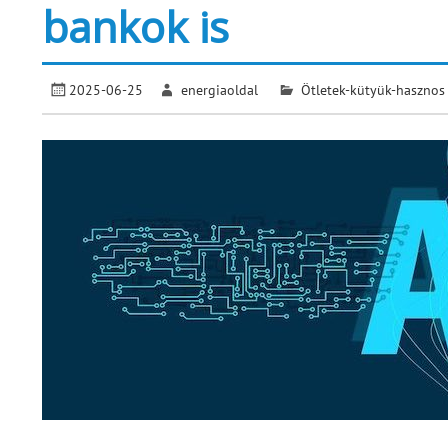
bankok is
2025-06-25
energiaoldal
Ötletek-kütyük-hasznos