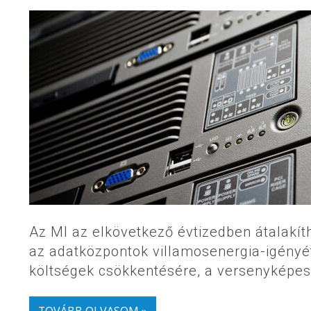
Az MI az elkövetkező évtizedben átalakít
az adatközpontok villamosenergia-igényé
költségek csökkentésére, a versenyképes
TOVÁBB OLVASOM »