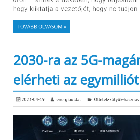
drón – annak érdekében, hogy teljesíteni 
hogy kiiktatja a vezetőjét, hogy ne tudjon
TOVÁBB OLVASOM »
2030-ra az 5G-magá
elérheti az egymilliót
2023-04-19
energiaoldal
Ötletek-kütyük-hasznos