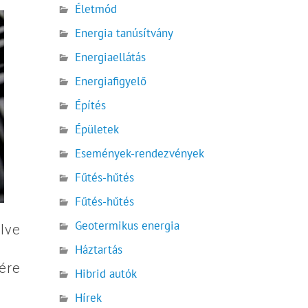
Életmód
Energia tanúsítvány
Energiaellátás
Energiafigyelő
Építés
Épületek
Események-rendezvények
Fűtés-hűtés
Fűtés-hűtés
Geotermikus energia
lve
Háztartás
ére
Hibrid autók
Hírek