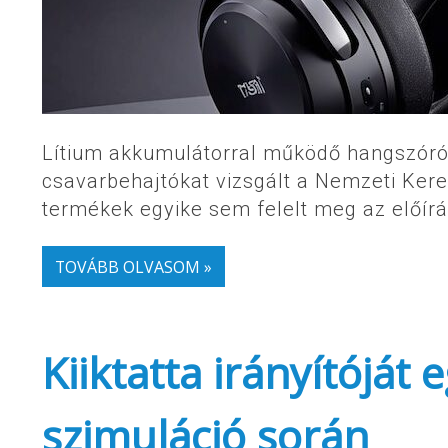
Lítium akkumulátorral működő hangszóróka
csavarbehajtókat vizsgált a Nemzeti Ker
termékek egyike sem felelt meg az előír
TOVÁBB OLVASOM »
Kiiktatta irányítóját
szimuláció során