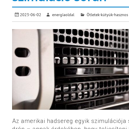
2023-06-02
energiaoldal
Ötletek-kütyük-hasznos
Az amerikai hadsereg egyik szimulációja s