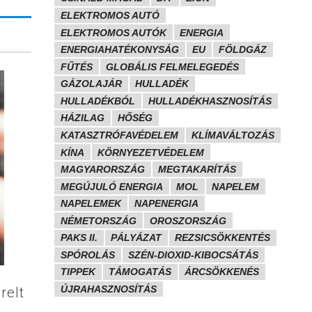
ELEKTROMOS AUTÓ
ELEKTROMOS AUTÓK
ENERGIA
ENERGIAHATÉKONYSÁG
EU
FÖLDGÁZ
FŰTÉS
GLOBÁLIS FELMELEGEDÉS
GÁZOLAJÁR
HULLADÉK
HULLADÉKBÓL
HULLADÉKHASZNOSÍTÁS
HÁZILAG
HŐSÉG
KATASZTRÓFAVÉDELEM
KLÍMAVÁLTOZÁS
KÍNA
KÖRNYEZETVÉDELEM
MAGYARORSZÁG
MEGTAKARÍTÁS
MEGÚJULÓ ENERGIA
MOL
NAPELEM
NAPELEMEK
NAPENERGIA
NÉMETORSZÁG
OROSZORSZÁG
PAKS II.
PÁLYÁZAT
REZSICSÖKKENTÉS
SPÓROLÁS
SZÉN-DIOXID-KIBOCSÁTÁS
TIPPEK
TÁMOGATÁS
ÁRCSÖKKENÉS
ÚJRAHASZNOSÍTÁS
relt