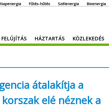
Napenergia
Fűtés-hűtés
Szélenergia
Bioenergia
giaoldal
 FELÚJÍTÁS
HÁZTARTÁS
KÖZLEKEDÉS
den, ami energia!
gencia átalakítja a
j korszak elé néznek a