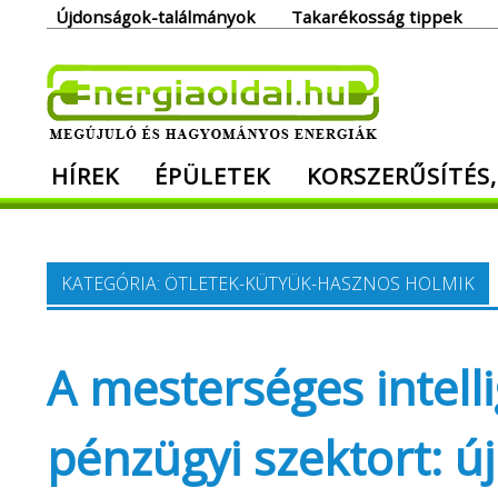
Skip
Újdonságok-találmányok
Takarékosság tippek
to
content
Ener
HÍREK
ÉPÜLETEK
KORSZERŰSÍTÉS,
Megújuló és hagyományos energiák. Min
KATEGÓRIA:
ÖTLETEK-KÜTYÜK-HASZNOS HOLMIK
A mesterséges intelli
pénzügyi szektort: ú