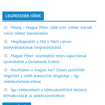
LEGFRISSEBB HÍREK
Hőség – Magyar Péter: több ezer ember maradt
ivóvíz nélkül Szentendrén
Megállapodott a Mol a Shell ciprusi
leányvállalatának megvásárlásáról
Magyar Péter: szombattól teljes kapacitással
újraindulhat a Dunamenti Erőmű
Veszélyben a magyar bor? Súlyos pusztítást
végezhet a szőlő aranyszínű sárgasága – így
védekezhetünk ellene
Így csökkenthető a többszázmilliárd dolláros
klímakockázat az adatközpontokban