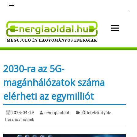
Skip
to
content
Energ
Megújuló és hagyományos energiák.
Minden, ami energia!
2030-ra az 5G-
magánhálózatok száma
elérheti az egymilliót
2023-04-19
energiaoldal
Ötletek-kütyük-
hasznos holmik