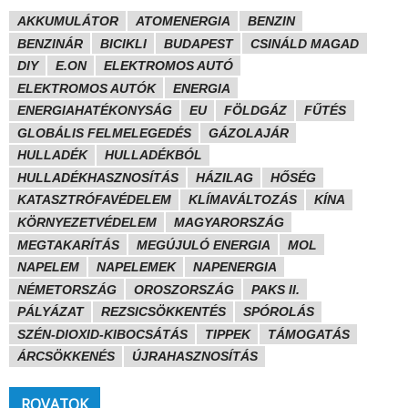
AKKUMULÁTOR
ATOMENERGIA
BENZIN
BENZINÁR
BICIKLI
BUDAPEST
CSINÁLD MAGAD
DIY
E.ON
ELEKTROMOS AUTÓ
ELEKTROMOS AUTÓK
ENERGIA
ENERGIAHATÉKONYSÁG
EU
FÖLDGÁZ
FŰTÉS
GLOBÁLIS FELMELEGEDÉS
GÁZOLAJÁR
HULLADÉK
HULLADÉKBÓL
HULLADÉKHASZNOSÍTÁS
HÁZILAG
HŐSÉG
KATASZTRÓFAVÉDELEM
KLÍMAVÁLTOZÁS
KÍNA
KÖRNYEZETVÉDELEM
MAGYARORSZÁG
MEGTAKARÍTÁS
MEGÚJULÓ ENERGIA
MOL
NAPELEM
NAPELEMEK
NAPENERGIA
NÉMETORSZÁG
OROSZORSZÁG
PAKS II.
PÁLYÁZAT
REZSICSÖKKENTÉS
SPÓROLÁS
SZÉN-DIOXID-KIBOCSÁTÁS
TIPPEK
TÁMOGATÁS
ÁRCSÖKKENÉS
ÚJRAHASZNOSÍTÁS
ROVATOK