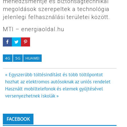
menedzsmentje és biztonságtechnikai
megoldások szerepeltek a technológia
jelenlegi felhasználási területei között.
MTI – energiaoldal.hu
4G
5G
HUAWEI
Bejegyzés
« Egyszerűbb töltésindítást és több töltőpontot
hozhat az elektromos autósoknak az uniós rendelet
navigáció
Használt mobiltelefonok és elemek gyűjtésével
versenyezhetnek iskolák »
FACEBOOK