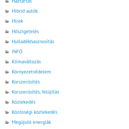
Háztartás
Hibrid autók
Hírek
Hőszigetelés
Hulladékhasznosítás
INFÓ
Klímaváltozás
Környezetvédelem
Korszerűsítés
Korszerűsítés, felújítás
Közlekedés
Közösségi közlekedés
Megújuló energiák