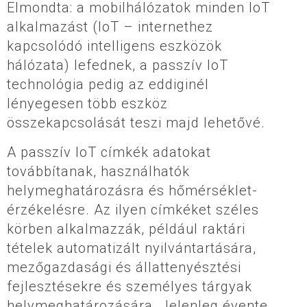
Elmondta: a mobilhálózatok minden IoT
alkalmazást (IoT – internethez
kapcsolódó intelligens eszközök
hálózata) lefednek, a passzív IoT
technológia pedig az eddiginél
lényegesen több eszköz
összekapcsolását teszi majd lehetővé.
A passzív IoT címkék adatokat
továbbítanak, használhatók
helymeghatározásra és hőmérséklet-
érzékelésre. Az ilyen címkéket széles
körben alkalmazzák, például raktári
tételek automatizált nyilvántartására,
mezőgazdasági és állattenyésztési
fejlesztésekre és személyes tárgyak
helymeghatározására. Jelenleg évente