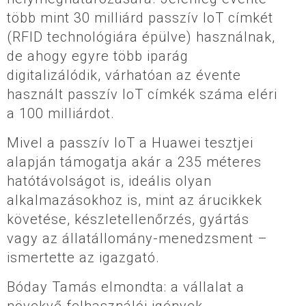
több mint 30 milliárd passzív IoT címkét
(RFID technológiára épülve) használnak,
de ahogy egyre több iparág
digitalizálódik, várhatóan az évente
használt passzív IoT címkék száma eléri
a 100 milliárdot.
Mivel a passzív IoT a Huawei tesztjei
alapján támogatja akár a 235 méteres
hatótávolságot is, ideális olyan
alkalmazásokhoz is, mint az árucikkek
követése, készletellenőrzés, gyártás
vagy az állatállomány-menedzsment –
ismertette az igazgató.
Bóday Tamás elmondta: a vállalat a
növekvő felhasználói igények