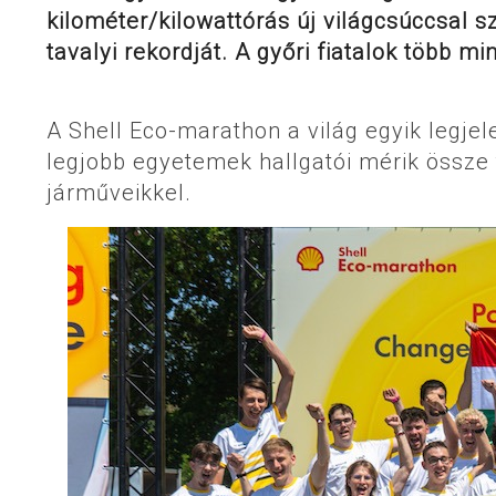
kilométer/kilowattórás új világcsúccsal s
tavalyi rekordját. A győri fiatalok több 
A Shell Eco-marathon a világ egyik legje
legjobb egyetemek hallgatói mérik össze 
járműveikkel.