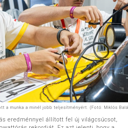
t a munka a minél jobb teljesítményért. (Fotó: Miklós Bal
s eredménnyel állított fel új világcsúcsot,
owattórás rekordját. Ez azt jelenti, hogy a