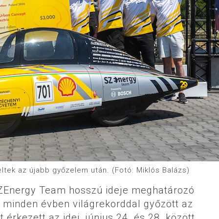
tek az újabb győzelem után. (Fotó: Miklós Balázs)
SZEnergy Team hosszú ideje meghatározó
 minden évben világrekorddal győzött az
érkezett az idei, június 24. és 28. között