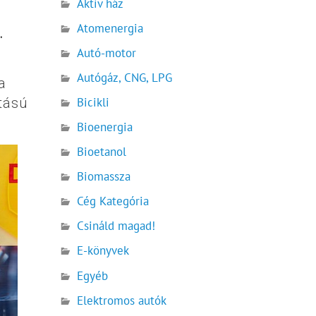
Aktív ház
Atomenergia
.
Autó-motor
Autógáz, CNG, LPG
a
tású
Bicikli
Bioenergia
Bioetanol
Biomassza
Cég Kategória
Csináld magad!
E-könyvek
Egyéb
Elektromos autók