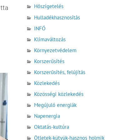
Hőszigetelés
tta
Hulladékhasznosítás
INFÓ
Klímaváltozás
Környezetvédelem
Korszerűsítés
Korszerűsítés, felújítás
Közlekedés
Közösségi közlekedés
Megújuló energiák
Napenergia
Oktatás-kultúra
Ötletek-kütyük-hasznos holmik