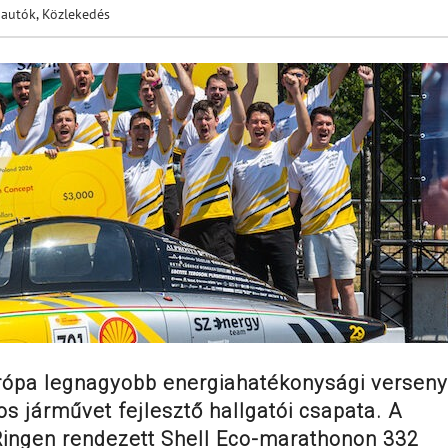
 autók
,
Közlekedés
rópa legnagyobb energiahatékonysági verseny
s járművet fejlesztő hallgatói csapata. A
Ringen rendezett Shell Eco-marathonon 332