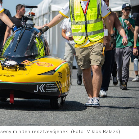
rseny minden résztvevőjének. (Fotó: Miklós Balázs)