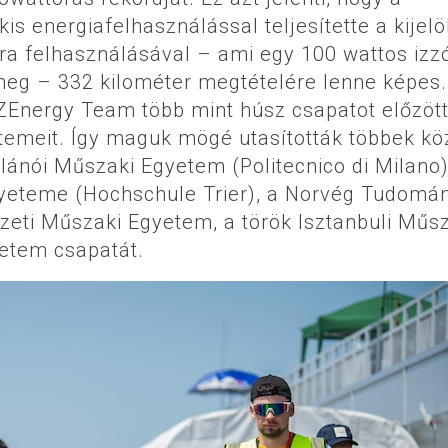
s energiafelhasználással teljesítette a kijelö
óra felhasználásával – ami egy 100 wattos izz
meg – 332 kilométer megtételére lenne képes.
SZEnergy Team több mint húsz csapatot előzöt
emeit. Így maguk mögé utasították többek kö
lánói Műszaki Egyetem (Politecnico di Milano)
yeteme (Hochschule Trier), a Norvég Tudomá
eti Műszaki Egyetem, a török Isztanbuli Műs
etem csapatát.