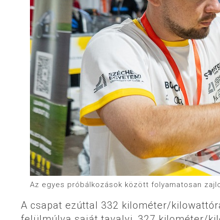
Az egyes próbálkozások között folyamatosan zajlot
A csapat ezúttal 332 kilométer/kilowattórá
felülmúlva saját tavalyi, 327 kilométer/kil