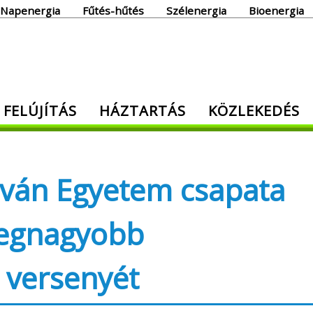
Napenergia
Fűtés-hűtés
Szélenergia
Bioenergia
giaoldal
 FELÚJÍTÁS
HÁZTARTÁS
KÖZLEKEDÉS
den, ami energia!
stván Egyetem csapata
legnagyobb
 versenyét