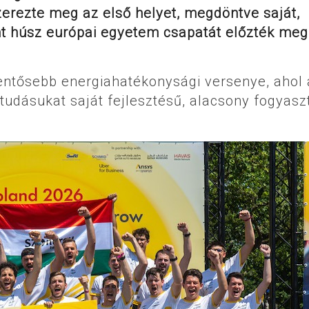
zerezte meg az első helyet, megdöntve saját,
mint húsz európai egyetem csapatát előzték meg
lentősebb energiahatékonysági versenye, ahol 
tudásukat saját fejlesztésű, alacsony fogyasz