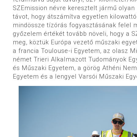
SZEmission névre keresztelt jármű olyan ki
távot, hogy átszámítva egyetlen kilowatt
mindössze tízórás fogyasztásának felel 
győzelem értékét tovább növeli, hogy a 
meg, köztük Európa vezető műszaki egyet
a francia Toulouse-i Egyetem, az olasz Mi
német Trieri Alkalmazott Tudományok Eg
és Műszaki Egyetem, a görög Athéni Nemz
Egyetem és a lengyel Varsói Műszaki Egy