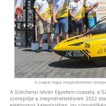
A csapat tagjai megérdemelten ünnepel
A Széchenyi István Egyetem csapata, a 
szereplője a megmérettetésnek: 2022 óta
elektromos kategóriában, így címvédőként 