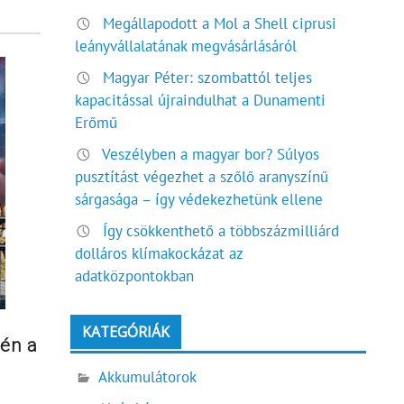
Megállapodott a Mol a Shell ciprusi
leányvállalatának megvásárlásáról
Magyar Péter: szombattól teljes
kapacitással újraindulhat a Dunamenti
Erőmű
Veszélyben a magyar bor? Súlyos
pusztítást végezhet a szőlő aranyszínű
sárgasága – így védekezhetünk ellene
Így csökkenthető a többszázmilliárd
dolláros klímakockázat az
adatközpontokban
KATEGÓRIÁK
én a
Akkumulátorok