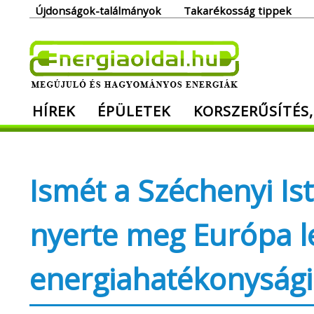
Skip
Újdonságok-találmányok
Takarékosság tippek
to
content
Ener
HÍREK
ÉPÜLETEK
KORSZERŰSÍTÉS,
Megújuló és hagyományos energiák. Min
Ismét a Széchenyi I
nyerte meg Európa 
energiahatékonysági