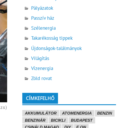
Pályázatok
Passzív ház
Szélenergia
Takarékosság tippek
Újdonságok-találmányok
Világítás
Vízenergia
Zöld rovat
CÍMKEFELHŐ
ázs)
AKKUMULÁTOR
ATOMENERGIA
BENZIN
BENZINÁR
BICIKLI
BUDAPEST
CSINÁLD MAGAD
DIY
E.ON