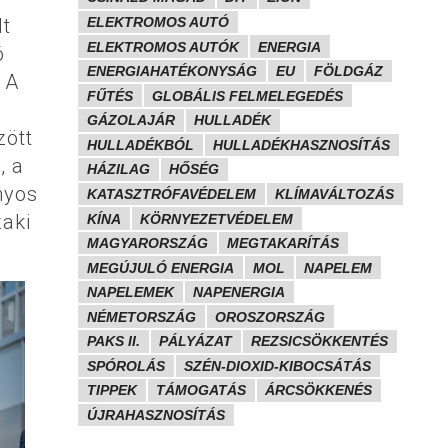
ELEKTROMOS AUTÓ
lt
ELEKTROMOS AUTÓK
ENERGIA
ó
ENERGIAHATÉKONYSÁG
EU
FÖLDGÁZ
 A
FŰTÉS
GLOBÁLIS FELMELEGEDÉS
t
GÁZOLAJÁR
HULLADÉK
zött
HULLADÉKBÓL
HULLADÉKHASZNOSÍTÁS
, a
HÁZILAG
HŐSÉG
nyos
KATASZTRÓFAVÉDELEM
KLÍMAVÁLTOZÁS
zaki
KÍNA
KÖRNYEZETVÉDELEM
MAGYARORSZÁG
MEGTAKARÍTÁS
MEGÚJULÓ ENERGIA
MOL
NAPELEM
NAPELEMEK
NAPENERGIA
NÉMETORSZÁG
OROSZORSZÁG
PAKS II.
PÁLYÁZAT
REZSICSÖKKENTÉS
SPÓROLÁS
SZÉN-DIOXID-KIBOCSÁTÁS
TIPPEK
TÁMOGATÁS
ÁRCSÖKKENÉS
ÚJRAHASZNOSÍTÁS