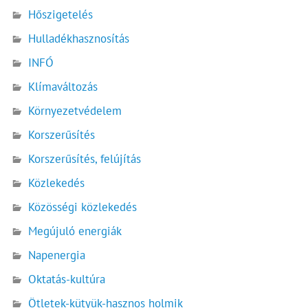
Hőszigetelés
Hulladékhasznosítás
INFÓ
Klímaváltozás
Környezetvédelem
Korszerűsítés
Korszerűsítés, felújítás
Közlekedés
Közösségi közlekedés
Megújuló energiák
Napenergia
Oktatás-kultúra
Ötletek-kütyük-hasznos holmik