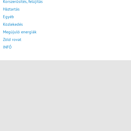
Korszerűsítés, felújítás
Háztartás
Egyéb
Közlekedés
Megújuló energiák
Zöld rovat
INFÓ