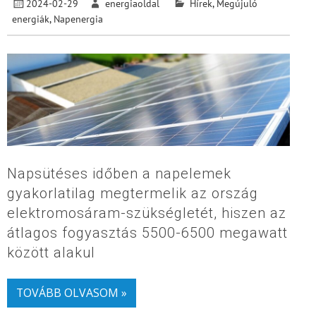
2024-02-29
energiaoldal
Hírek
,
Megújuló
energiák
,
Napenergia
Napsütéses időben a napelemek
gyakorlatilag megtermelik az ország
elektromosáram-szükségletét, hiszen az
átlagos fogyasztás 5500-6500 megawatt
között alakul
TOVÁBB OLVASOM »