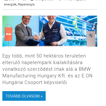
energiák
,
Napenergia
Egy több, mint 50 hektáros területen
elterülő napelempark kialakítására
vonatkozó szerződést írtak alá a BMW
Manufacturing Hungary Kft. és az E.ON
Hungária Csoport képviselői
TOVÁBB OLVASOM »