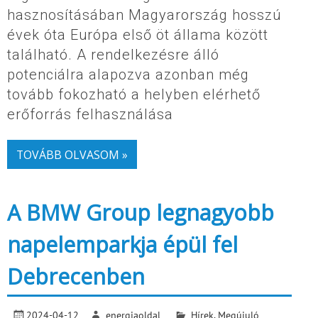
hasznosításában Magyarország hosszú
évek óta Európa első öt állama között
található. A rendelkezésre álló
potenciálra alapozva azonban még
tovább fokozható a helyben elérhető
erőforrás felhasználása
TOVÁBB OLVASOM »
A BMW Group legnagyobb
napelemparkja épül fel
Debrecenben
2024-04-12
energiaoldal
Hírek
,
Megújuló