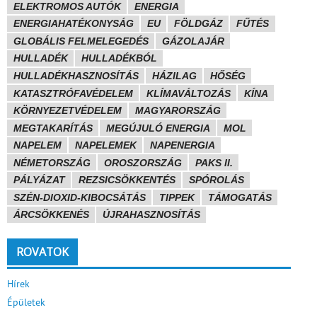
ELEKTROMOS AUTÓK
ENERGIA
ENERGIAHATÉKONYSÁG
EU
FÖLDGÁZ
FŰTÉS
GLOBÁLIS FELMELEGEDÉS
GÁZOLAJÁR
HULLADÉK
HULLADÉKBÓL
HULLADÉKHASZNOSÍTÁS
HÁZILAG
HŐSÉG
KATASZTRÓFAVÉDELEM
KLÍMAVÁLTOZÁS
KÍNA
KÖRNYEZETVÉDELEM
MAGYARORSZÁG
MEGTAKARÍTÁS
MEGÚJULÓ ENERGIA
MOL
NAPELEM
NAPELEMEK
NAPENERGIA
NÉMETORSZÁG
OROSZORSZÁG
PAKS II.
PÁLYÁZAT
REZSICSÖKKENTÉS
SPÓROLÁS
SZÉN-DIOXID-KIBOCSÁTÁS
TIPPEK
TÁMOGATÁS
ÁRCSÖKKENÉS
ÚJRAHASZNOSÍTÁS
ROVATOK
Hírek
Épületek