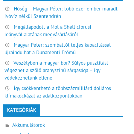
Hőség – Magyar Péter: több ezer ember maradt
ivóvíz nélkül Szentendrén
Megállapodott a Mol a Shell ciprusi
leányvállalatának megvásárlásáról
Magyar Péter: szombattól teljes kapacitással
újraindulhat a Dunamenti Erőmű
Veszélyben a magyar bor? Súlyos pusztítást
végezhet a szőlő aranyszínű sárgasága – így
védekezhetünk ellene
Így csökkenthető a többszázmilliárd dolláros
klímakockázat az adatközpontokban
KATEGÓRIÁK
Akkumulátorok