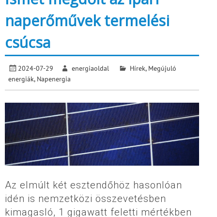
naperőművek termelési
csúcsa
2024-07-29
energiaoldal
Hírek
,
Megújuló
energiák
,
Napenergia
Az elmúlt két esztendőhöz hasonlóan
idén is nemzetközi összevetésben
kimagasló, 1 gigawatt feletti mértékben