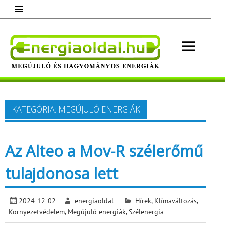
Skip
to
content
Energ
Megújuló és hagyományos energiák.
Minden, ami energia!
KATEGÓRIA:
MEGÚJULÓ ENERGIÁK
Az Alteo a Mov-R szélerőmű
tulajdonosa lett
2024-12-02
energiaoldal
Hírek
,
Klímaváltozás
,
Környezetvédelem
,
Megújuló energiák
,
Szélenergia