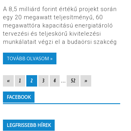
A 8,5 milliárd forint értékű projekt során
egy 20 megawatt teljesítményű, 60
megawattóra kapacitású energiatároló
tervezési és teljeskörű kivitelezési
munkálatait végzi el a budaörsi szakcég
TOVÁBB OLVASOM »
«
1
2
3
4
…
52
»
FACEBOOK
LEGFRISSEBB HÍREK