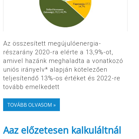
Az összesített megújulóenergia-
részarány 2020-ra elérte a 13,9%-ot,
amivel hazánk meghaladta a vonatkozó
uniós irányelv* alapján kötelezően
teljesítendő 13%-os értéket és 2022-re
tovább emelkedett
TOVÁBB OLVASOM »
Aaz előzetesen kalkuláltnál