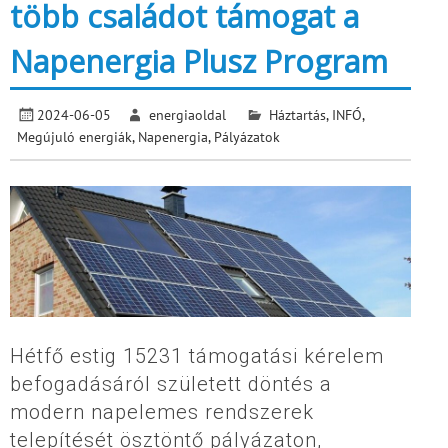
több családot támogat a
Napenergia Plusz Program
2024-06-05
energiaoldal
Háztartás
,
INFÓ
,
Megújuló energiák
,
Napenergia
,
Pályázatok
Hétfő estig 15231 támogatási kérelem
befogadásáról született döntés a
modern napelemes rendszerek
telepítését ösztöntő pályázaton,