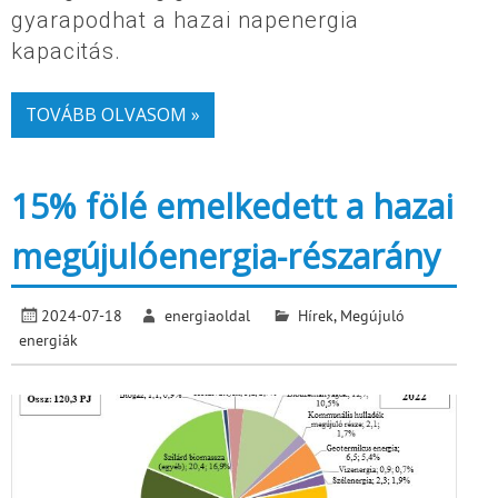
gyarapodhat a hazai napenergia
kapacitás.
TOVÁBB OLVASOM »
15% fölé emelkedett a hazai
megújulóenergia-részarány
2024-07-18
energiaoldal
Hírek
,
Megújuló
energiák