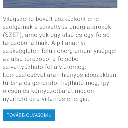
Világszerte bevált eszközként erre
szolgálnak a szivattyús energiatározók
(SZET), amelyek egy alsó és egy felső
tározóból állnak. A pillanatnyi
szükségleten felüli energiamennyiséggel
az alsó tározóból a felsőbe
szivattyúzható fel a víztömeg.
Leeresztésével áramhiányos időszakban
turbina és generátor hajtható meg, így
olcsón és környezetbarát módon
nyerhető újra villamos energia.
TOVÁBB OLVASOM »