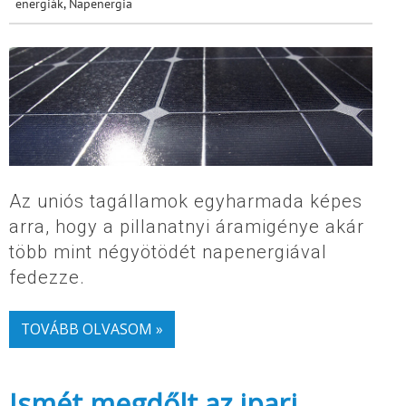
energiák
,
Napenergia
Az uniós tagállamok egyharmada képes
arra, hogy a pillanatnyi áramigénye akár
több mint négyötödét napenergiával
fedezze.
TOVÁBB OLVASOM »
Ismét megdőlt az ipari