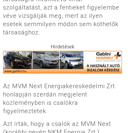
szolgáltatást, azt a fentieket figyelembe
véve vizsgálják meg, mert az ilyen
esetek semmilyen módon sem köthetők
társasághoz.
Hirdetések
Az MVM Next Energiakereskedelmi Zrt.
honlapján szerdán megjelent
közleményben is csalókra
figyelmeztetek.
Azt írták, hogy a csalók az MVM Next
(korábbi nevén NKM Energia Zrt.)