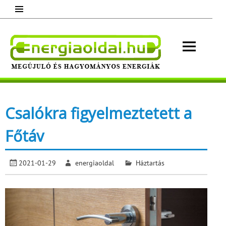
Skip
to
content
Energ
Megújuló és hagyományos energiák.
Minden, ami energia!
Csalókra figyelmeztetett a
Főtáv
2021-01-29
energiaoldal
Háztartás