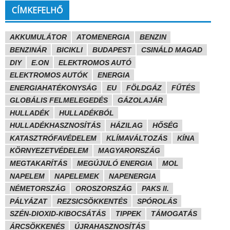
CÍMKEFELHŐ
AKKUMULÁTOR
ATOMENERGIA
BENZIN
BENZINÁR
BICIKLI
BUDAPEST
CSINÁLD MAGAD
DIY
E.ON
ELEKTROMOS AUTÓ
ELEKTROMOS AUTÓK
ENERGIA
ENERGIAHATÉKONYSÁG
EU
FÖLDGÁZ
FŰTÉS
GLOBÁLIS FELMELEGEDÉS
GÁZOLAJÁR
HULLADÉK
HULLADÉKBÓL
HULLADÉKHASZNOSÍTÁS
HÁZILAG
HŐSÉG
KATASZTRÓFAVÉDELEM
KLÍMAVÁLTOZÁS
KÍNA
KÖRNYEZETVÉDELEM
MAGYARORSZÁG
MEGTAKARÍTÁS
MEGÚJULÓ ENERGIA
MOL
NAPELEM
NAPELEMEK
NAPENERGIA
NÉMETORSZÁG
OROSZORSZÁG
PAKS II.
PÁLYÁZAT
REZSICSÖKKENTÉS
SPÓROLÁS
SZÉN-DIOXID-KIBOCSÁTÁS
TIPPEK
TÁMOGATÁS
ÁRCSÖKKENÉS
ÚJRAHASZNOSÍTÁS