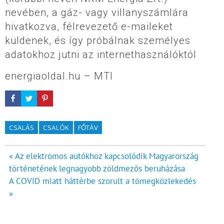
nevében, a gáz- vagy villanyszámlára
hivatkozva, félrevezető e-maileket
küldenek, és így próbálnak személyes
adatokhoz jutni az internethasználóktól
energiaoldal.hu – MTI
CSALÁS
CSALÓK
FŐTÁV
Bejegyzés
« Az elektromos autókhoz kapcsolódik Magyarország
történetének legnagyobb zöldmezős beruházása
navigáció
A COVID miatt háttérbe szorult a tömegközlekedés
»