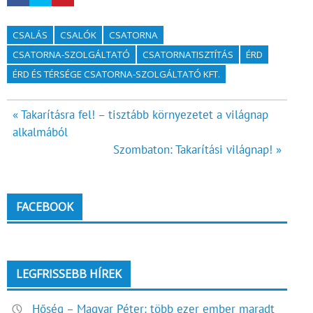
CSALÁS
CSALÓK
CSATORNA
CSATORNA-SZOLGÁLTATÓ
CSATORNATISZTÍTÁS
ÉRD
ÉRD ÉS TÉRSÉGE CSATORNA-SZOLGÁLTATÓ KFT.
Bejegyzés
« Takarításra fel! – tisztább környezetet a világnap
alkalmából
navigáció
Szombaton: Takarítási világnap! »
FACEBOOK
LEGFRISSEBB HÍREK
Hőség – Magyar Péter: több ezer ember maradt