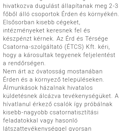
hivatkozva dugulást állapítanak meg 2-3
főből álló csoportok Érden és környékén.
Elsősorban kisebb cégeket,
intézményeket keresnek fel és
készpénzt kérnek. Az Érd és Térsége
Csatorna-szolgáltató (ÉTCS) Kft. kéri,
hogy a károsultak tegyenek feljelentést
a rendőrségen.
Nem árt az óvatosság mostanában
Érden és a környező településeken.
Álmunkások házalnak hivatalos
küldetésnek álcázva tevékenységüket. A
hívatlanul érkező csalók így próbálnak
kisebb-nagyobb csatornatisztítási
feladatokkal vagy hasonló
látszattevékenységgel gyorsan