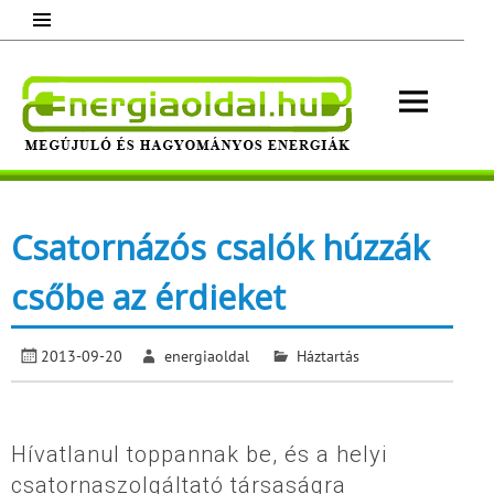
Skip
to
content
Energ
Megújuló és hagyományos energiák.
Minden, ami energia!
Csatornázós csalók húzzák
csőbe az érdieket
2013-09-20
energiaoldal
Háztartás
Hívatlanul toppannak be, és a helyi
csatornaszolgáltató társaságra