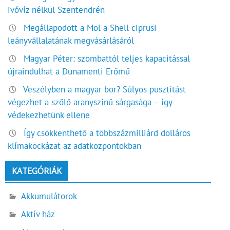
ivóvíz nélkül Szentendrén
Megállapodott a Mol a Shell ciprusi
leányvállalatának megvásárlásáról
Magyar Péter: szombattól teljes kapacitással
újraindulhat a Dunamenti Erőmű
Veszélyben a magyar bor? Súlyos pusztítást
végezhet a szőlő aranyszínű sárgasága – így
védekezhetünk ellene
Így csökkenthető a többszázmilliárd dolláros
klímakockázat az adatközpontokban
KATEGÓRIÁK
Akkumulátorok
Aktív ház