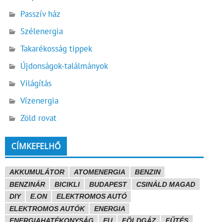
Passzív ház
Szélenergia
Takarékosság tippek
Újdonságok-találmányok
Világítás
Vízenergia
Zöld rovat
CÍMKEFELHŐ
AKKUMULÁTOR
ATOMENERGIA
BENZIN
BENZINÁR
BICIKLI
BUDAPEST
CSINÁLD MAGAD
DIY
E.ON
ELEKTROMOS AUTÓ
ELEKTROMOS AUTÓK
ENERGIA
ENERGIAHATÉKONYSÁG
EU
FÖLDGÁZ
FŰTÉS