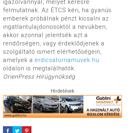
igazolvánnyal, melyet kérésre
felmutatnak. Az ÉTCS kéri, ha gyanús
emberek próbálnak pénzt kicsalni az
ingatlantulajdonosoktól a nevükben,
akkor azonnal jelentsék azt a
rendőrségen, vagy érdeklődjenek a
szolgáltató ismert elérhetőségein,
amelyek a
erdicsatornamuvek.hu
oldalon is megtalálhatók.
OrienPress Hírügynökség
Hirdetések