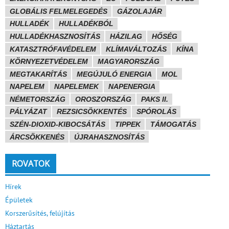
GLOBÁLIS FELMELEGEDÉS
GÁZOLAJÁR
HULLADÉK
HULLADÉKBÓL
HULLADÉKHASZNOSÍTÁS
HÁZILAG
HŐSÉG
KATASZTRÓFAVÉDELEM
KLÍMAVÁLTOZÁS
KÍNA
KÖRNYEZETVÉDELEM
MAGYARORSZÁG
MEGTAKARÍTÁS
MEGÚJULÓ ENERGIA
MOL
NAPELEM
NAPELEMEK
NAPENERGIA
NÉMETORSZÁG
OROSZORSZÁG
PAKS II.
PÁLYÁZAT
REZSICSÖKKENTÉS
SPÓROLÁS
SZÉN-DIOXID-KIBOCSÁTÁS
TIPPEK
TÁMOGATÁS
ÁRCSÖKKENÉS
ÚJRAHASZNOSÍTÁS
ROVATOK
Hírek
Épületek
Korszerűsítés, felújítás
Háztartás