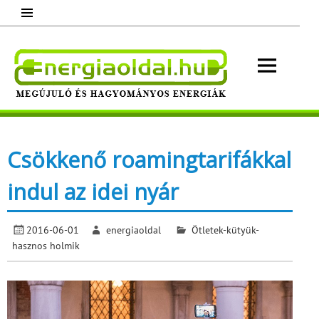
Skip
to
content
Energ
Megújuló és hagyományos energiák.
Minden, ami energia!
Csökkenő roamingtarifákkal
indul az idei nyár
2016-06-01
energiaoldal
Ötletek-kütyük-
hasznos holmik