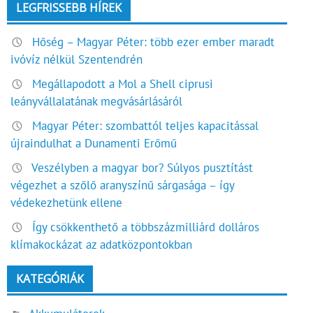
LEGFRISSEBB HÍREK
Hőség – Magyar Péter: több ezer ember maradt
ivóvíz nélkül Szentendrén
Megállapodott a Mol a Shell ciprusi
leányvállalatának megvásárlásáról
Magyar Péter: szombattól teljes kapacitással
újraindulhat a Dunamenti Erőmű
Veszélyben a magyar bor? Súlyos pusztítást
végezhet a szőlő aranyszínű sárgasága – így
védekezhetünk ellene
Így csökkenthető a többszázmilliárd dolláros
klímakockázat az adatközpontokban
KATEGÓRIÁK