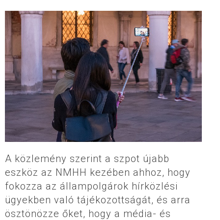
A közlemény szerint a szpot újabb
eszköz az NMHH kezében ahhoz, hogy
fokozza az állampolgárok hírközlési
ügyekben való tájékozottságát, és arra
ösztönözze őket, hogy a média- és