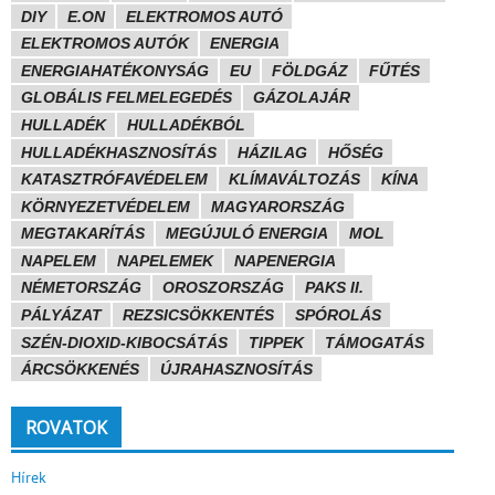
DIY
E.ON
ELEKTROMOS AUTÓ
ELEKTROMOS AUTÓK
ENERGIA
ENERGIAHATÉKONYSÁG
EU
FÖLDGÁZ
FŰTÉS
GLOBÁLIS FELMELEGEDÉS
GÁZOLAJÁR
HULLADÉK
HULLADÉKBÓL
HULLADÉKHASZNOSÍTÁS
HÁZILAG
HŐSÉG
KATASZTRÓFAVÉDELEM
KLÍMAVÁLTOZÁS
KÍNA
KÖRNYEZETVÉDELEM
MAGYARORSZÁG
MEGTAKARÍTÁS
MEGÚJULÓ ENERGIA
MOL
NAPELEM
NAPELEMEK
NAPENERGIA
NÉMETORSZÁG
OROSZORSZÁG
PAKS II.
PÁLYÁZAT
REZSICSÖKKENTÉS
SPÓROLÁS
SZÉN-DIOXID-KIBOCSÁTÁS
TIPPEK
TÁMOGATÁS
ÁRCSÖKKENÉS
ÚJRAHASZNOSÍTÁS
ROVATOK
Hírek