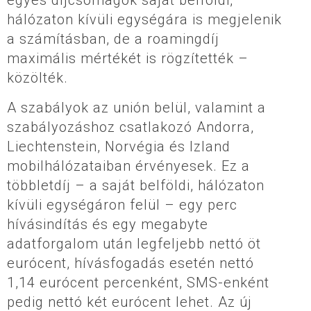
egyes díjcsomagok saját belföldi,
hálózaton kívüli egységára is megjelenik
a számításban, de a roamingdíj
maximális mértékét is rögzítették –
közölték.
A szabályok az unión belül, valamint a
szabályozáshoz csatlakozó Andorra,
Liechtenstein, Norvégia és Izland
mobilhálózataiban érvényesek. Ez a
többletdíj – a saját belföldi, hálózaton
kívüli egységáron felül – egy perc
hívásindítás és egy megabyte
adatforgalom után legfeljebb nettó öt
eurócent, hívásfogadás esetén nettó
1,14 eurócent percenként, SMS-enként
pedig nettó két eurócent lehet. Az új