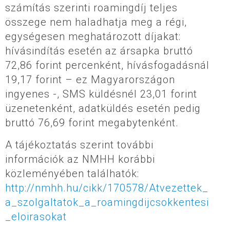
számítás szerinti roamingdíj teljes
összege nem haladhatja meg a régi,
egységesen meghatározott díjakat:
hívásindítás esetén az ársapka bruttó
72,86 forint percenként, hívásfogadásnál
19,17 forint – ez Magyarországon
ingyenes -, SMS küldésnél 23,01 forint
üzenetenként, adatküldés esetén pedig
bruttó 76,69 forint megabytenként.
A tájékoztatás szerint további
információk az NMHH korábbi
közleményében találhatók:
http://nmhh.hu/cikk/170578/Atvezettek_
a_szolgaltatok_a_roamingdijcsokkentesi
_eloirasokat