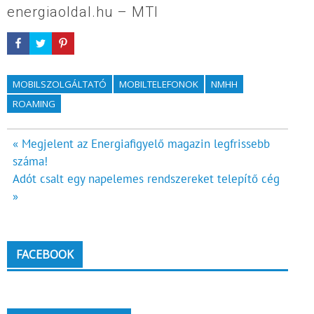
energiaoldal.hu – MTI
MOBILSZOLGÁLTATÓ
MOBILTELEFONOK
NMHH
ROAMING
Bejegyzés
« Megjelent az Energiafigyelő magazin legfrissebb
száma!
navigáció
Adót csalt egy napelemes rendszereket telepítő cég
»
FACEBOOK