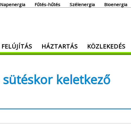
Napenergia
Fűtés-hűtés
Szélenergia
Bioenergia
giaoldal
 FELÚJÍTÁS
HÁZTARTÁS
KÖZLEKEDÉS
den, ami energia!
 sütéskor keletkező