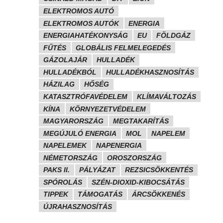
ELEKTROMOS AUTÓ
ELEKTROMOS AUTÓK
ENERGIA
ENERGIAHATÉKONYSÁG
EU
FÖLDGÁZ
FŰTÉS
GLOBÁLIS FELMELEGEDÉS
GÁZOLAJÁR
HULLADÉK
HULLADÉKBÓL
HULLADÉKHASZNOSÍTÁS
HÁZILAG
HŐSÉG
KATASZTRÓFAVÉDELEM
KLÍMAVÁLTOZÁS
KÍNA
KÖRNYEZETVÉDELEM
MAGYARORSZÁG
MEGTAKARÍTÁS
MEGÚJULÓ ENERGIA
MOL
NAPELEM
NAPELEMEK
NAPENERGIA
NÉMETORSZÁG
OROSZORSZÁG
PAKS II.
PÁLYÁZAT
REZSICSÖKKENTÉS
SPÓROLÁS
SZÉN-DIOXID-KIBOCSÁTÁS
TIPPEK
TÁMOGATÁS
ÁRCSÖKKENÉS
ÚJRAHASZNOSÍTÁS