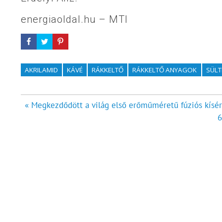
energiaoldal.hu – MTI
AKRILAMID
KÁVÉ
RÁKKELTŐ
RÁKKELTŐ ANYAGOK
SÜL
Bejegyzés
« Megkezdődött a világ első erőműméretű fúziós kísé
6
navigáció