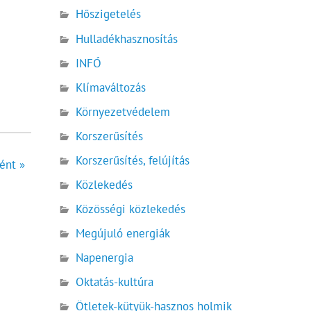
Hőszigetelés
Hulladékhasznosítás
INFÓ
Klímaváltozás
Környezetvédelem
Korszerűsítés
Korszerűsítés, felújítás
ént »
Közlekedés
Közösségi közlekedés
Megújuló energiák
Napenergia
Oktatás-kultúra
Ötletek-kütyük-hasznos holmik