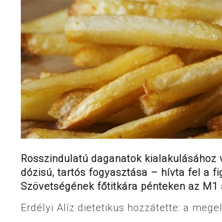
Rosszindulatú daganatok kialakulásához v
dózisú, tartós fogyasztása – hívta fel a 
Szövetségének főtitkára pénteken az M1 
Erdélyi Alíz dietetikus hozzátette: a meg