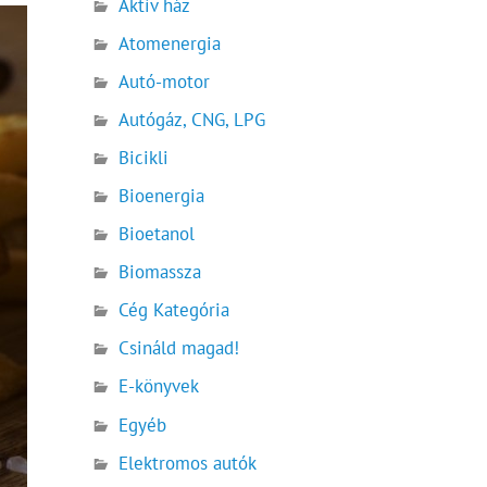
Aktív ház
Atomenergia
Autó-motor
Autógáz, CNG, LPG
Bicikli
Bioenergia
Bioetanol
Biomassza
Cég Kategória
Csináld magad!
E-könyvek
Egyéb
Elektromos autók