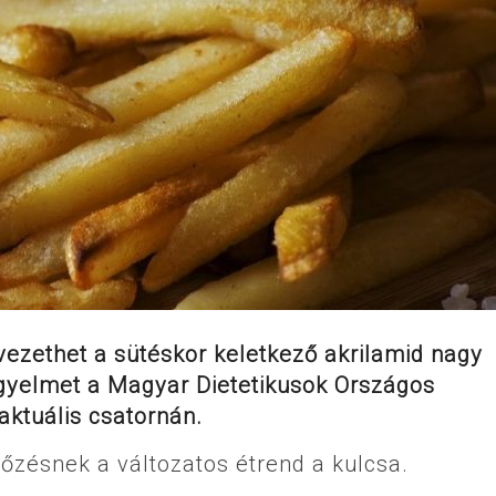
ezethet a sütéskor keletkező akrilamid nagy
figyelmet a Magyar Dietetikusok Országos
aktuális csatornán.
előzésnek a változatos étrend a kulcsa.