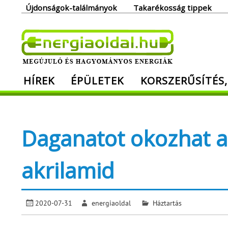
Skip
Újdonságok-találmányok
Takarékosság tippek
to
content
Ener
HÍREK
ÉPÜLETEK
KORSZERŰSÍTÉS,
Megújuló és hagyományos energiák. Min
Daganatot okozhat a
akrilamid
2020-07-31
energiaoldal
Háztartás