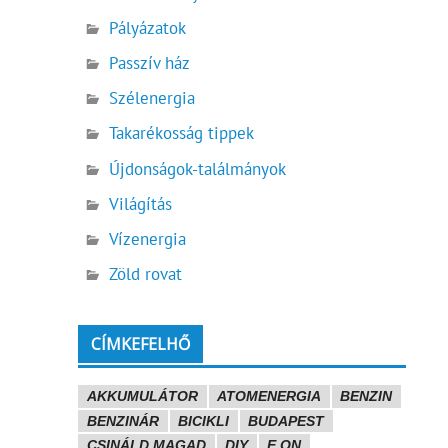
Pályázatok
Passzív ház
Szélenergia
Takarékosság tippek
Újdonságok-találmányok
Világítás
Vízenergia
Zöld rovat
CÍMKEFELHŐ
AKKUMULÁTOR
ATOMENERGIA
BENZIN
BENZINÁR
BICIKLI
BUDAPEST
CSINÁLD MAGAD
DIY
E.ON