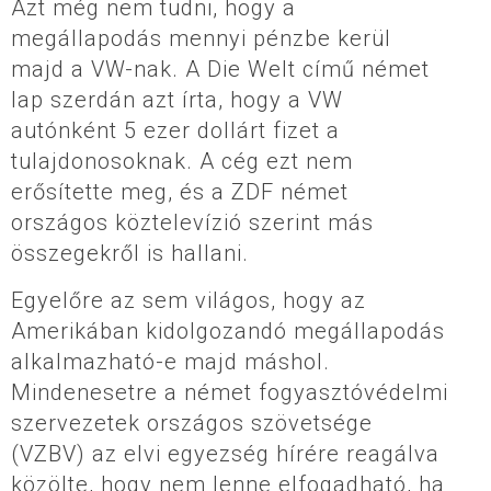
Azt még nem tudni, hogy a
megállapodás mennyi pénzbe kerül
majd a VW-nak. A Die Welt című német
lap szerdán azt írta, hogy a VW
autónként 5 ezer dollárt fizet a
tulajdonosoknak. A cég ezt nem
erősítette meg, és a ZDF német
országos köztelevízió szerint más
összegekről is hallani.
Egyelőre az sem világos, hogy az
Amerikában kidolgozandó megállapodás
alkalmazható-e majd máshol.
Mindenesetre a német fogyasztóvédelmi
szervezetek országos szövetsége
(VZBV) az elvi egyezség hírére reagálva
közölte, hogy nem lenne elfogadható, ha