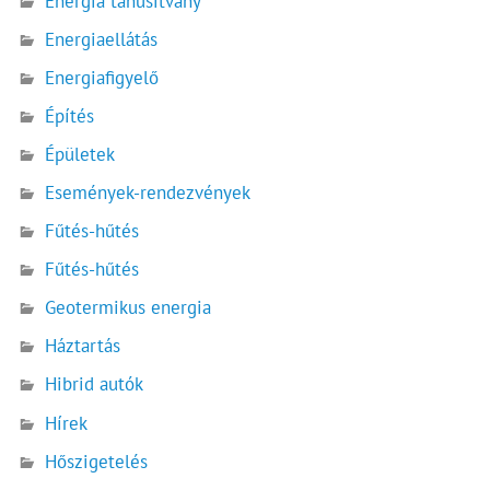
Energia tanúsítvány
Energiaellátás
Energiafigyelő
Építés
Épületek
Események-rendezvények
Fűtés-hűtés
Fűtés-hűtés
Geotermikus energia
Háztartás
Hibrid autók
Hírek
Hőszigetelés