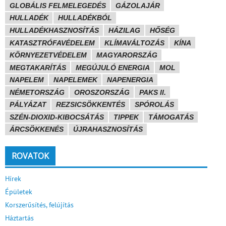
GLOBÁLIS FELMELEGEDÉS
GÁZOLAJÁR
HULLADÉK
HULLADÉKBÓL
HULLADÉKHASZNOSÍTÁS
HÁZILAG
HŐSÉG
KATASZTRÓFAVÉDELEM
KLÍMAVÁLTOZÁS
KÍNA
KÖRNYEZETVÉDELEM
MAGYARORSZÁG
MEGTAKARÍTÁS
MEGÚJULÓ ENERGIA
MOL
NAPELEM
NAPELEMEK
NAPENERGIA
NÉMETORSZÁG
OROSZORSZÁG
PAKS II.
PÁLYÁZAT
REZSICSÖKKENTÉS
SPÓROLÁS
SZÉN-DIOXID-KIBOCSÁTÁS
TIPPEK
TÁMOGATÁS
ÁRCSÖKKENÉS
ÚJRAHASZNOSÍTÁS
ROVATOK
Hírek
Épületek
Korszerűsítés, felújítás
Háztartás