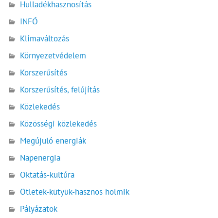
Hulladékhasznosítás
INFÓ
Klímaváltozás
Környezetvédelem
Korszerűsítés
Korszerűsítés, felújítás
Közlekedés
Közösségi közlekedés
Megújuló energiák
Napenergia
Oktatás-kultúra
Ötletek-kütyük-hasznos holmik
Pályázatok