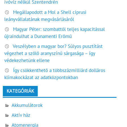
ivóvíz nélkül Szentendrén
Megállapodott a Mol a Shell ciprusi
leányvállalatának megvásárlásáról
Magyar Péter: szombattól teljes kapacitással
újraindulhat a Dunamenti Erőmű
Veszélyben a magyar bor? Súlyos pusztítást
végezhet a szőlő aranyszínű sárgasága – így
védekezhetünk ellene
Így csökkenthető a többszázmilliárd dolláros
klímakockázat az adatközpontokban
KATEGÓRIÁK
Akkumulátorok
Aktív ház
Atomenergia