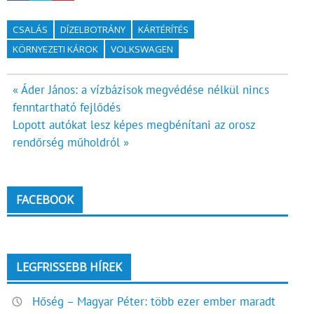
CSALÁS
DÍZELBOTRÁNY
KÁRTÉRÍTÉS
KÖRNYEZETI KÁROK
VOLKSWAGEN
Bejegyzés
« Áder János: a vízbázisok megvédése nélkül nincs
fenntartható fejlődés
navigáció
Lopott autókat lesz képes megbénítani az orosz
rendőrség műholdról »
FACEBOOK
LEGFRISSEBB HÍREK
Hőség – Magyar Péter: több ezer ember maradt