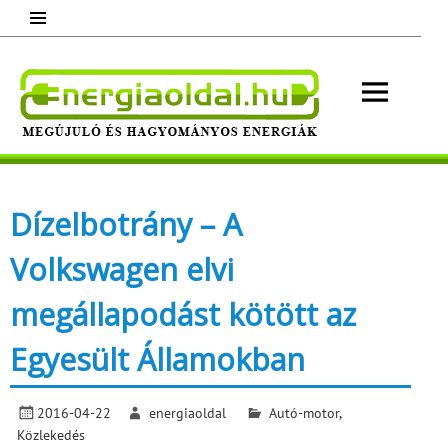
Skip
to
content
Energ
Megújuló és hagyományos energiák.
Minden, ami energia!
Dízelbotrány – A
Volkswagen elvi
megállapodást kötött az
Egyesült Államokban
2016-04-22
energiaoldal
Autó-motor
,
Közlekedés