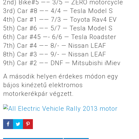
2nd) Bike#5 —– 3/5 — ZERO motorcycle
3rd) Car #8 —– 4/4 — Tesla Model S
4th) Car #1 —— 7/3 — Toyota Rav4 EV
5th) Car #6 —– 5/7 — Tesla Model S
6th) Car #45 —- 6/6 — Tesla Roadster
7th) Car #4 —– 8/- — Nissan LEAF
8th) Car #3 —– 9/- — Nissan LEAF
9th) Car #2 —– DNF — Mitsubishi iMiev
A második helyen érdekes módon egy
bájos kinézetű elektromos
motorkerékpár végzett.