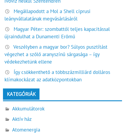
ivóvíz nélkül Szentendrén
Megállapodott a Mol a Shell ciprusi
leányvállalatának megvásárlásáról
Magyar Péter: szombattól teljes kapacitással
újraindulhat a Dunamenti Erőmű
Veszélyben a magyar bor? Súlyos pusztítást
végezhet a szőlő aranyszínű sárgasága – így
védekezhetünk ellene
Így csökkenthető a többszázmilliárd dolláros
klímakockázat az adatközpontokban
KATEGÓRIÁK
Akkumulátorok
Aktív ház
Atomenergia