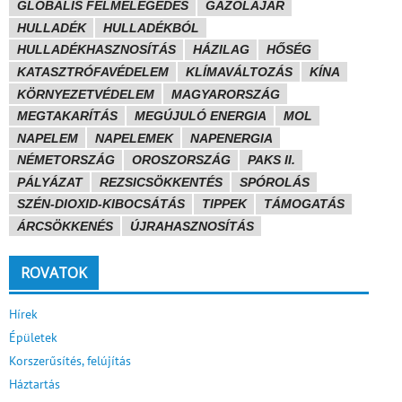
GLOBÁLIS FELMELEGEDÉS
GÁZOLAJÁR
HULLADÉK
HULLADÉKBÓL
HULLADÉKHASZNOSÍTÁS
HÁZILAG
HŐSÉG
KATASZTRÓFAVÉDELEM
KLÍMAVÁLTOZÁS
KÍNA
KÖRNYEZETVÉDELEM
MAGYARORSZÁG
MEGTAKARÍTÁS
MEGÚJULÓ ENERGIA
MOL
NAPELEM
NAPELEMEK
NAPENERGIA
NÉMETORSZÁG
OROSZORSZÁG
PAKS II.
PÁLYÁZAT
REZSICSÖKKENTÉS
SPÓROLÁS
SZÉN-DIOXID-KIBOCSÁTÁS
TIPPEK
TÁMOGATÁS
ÁRCSÖKKENÉS
ÚJRAHASZNOSÍTÁS
ROVATOK
Hírek
Épületek
Korszerűsítés, felújítás
Háztartás