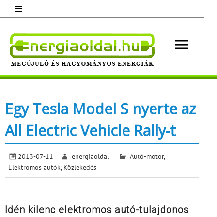
Skip
to
content
Energ
Megújuló és hagyományos energiák.
Minden, ami energia!
Egy Tesla Model S nyerte az
All Electric Vehicle Rally-t
2013-07-11
energiaoldal
Autó-motor
,
Elektromos autók
,
Közlekedés
Idén kilenc elektromos autó-tulajdonos