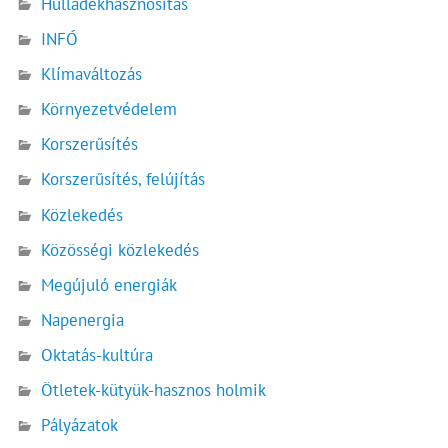
Hulladékhasznosítás
INFÓ
Klímaváltozás
Környezetvédelem
Korszerűsítés
Korszerűsítés, felújítás
Közlekedés
Közösségi közlekedés
Megújuló energiák
Napenergia
Oktatás-kultúra
Ötletek-kütyük-hasznos holmik
Pályázatok