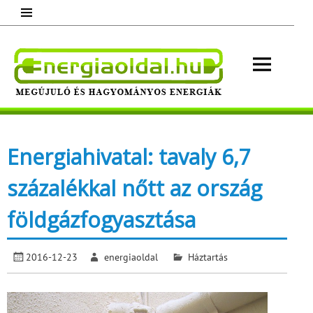
Skip
to
content
Energ
Megújuló és hagyományos energiák.
Minden, ami energia!
Energiahivatal: tavaly 6,7
százalékkal nőtt az ország
földgázfogyasztása
2016-12-23
energiaoldal
Háztartás