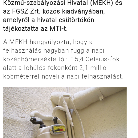
Közmű-szabályozási Hivatal (MEKH) és
az FGSZ Zrt. közös kiadványában,
amelyről a hivatal csütörtökön
tájékoztatta az MTI-t.
A MEKH hangsúlyozta, hogy a
felhasználás nagyban függ a napi
középhőmérséklettől: 15,4 Celsius-fok
alatt a lehűlés fokonként 2,1 millió
köbméterrel növeli a napi felhasználást.