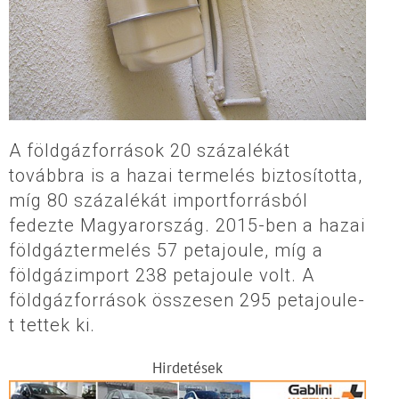
A földgázforrások 20 százalékát
továbbra is a hazai termelés biztosította,
míg 80 százalékát importforrásból
fedezte Magyarország. 2015-ben a hazai
földgáztermelés 57 petajoule, míg a
földgázimport 238 petajoule volt. A
földgázforrások összesen 295 petajoule-
t tettek ki.
Hirdetések