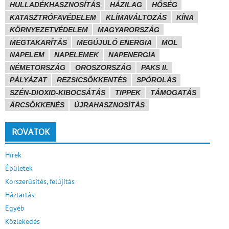
HULLADÉKHASZNOSÍTÁS
HÁZILAG
HŐSÉG
KATASZTRÓFAVÉDELEM
KLÍMAVÁLTOZÁS
KÍNA
KÖRNYEZETVÉDELEM
MAGYARORSZÁG
MEGTAKARÍTÁS
MEGÚJULÓ ENERGIA
MOL
NAPELEM
NAPELEMEK
NAPENERGIA
NÉMETORSZÁG
OROSZORSZÁG
PAKS II.
PÁLYÁZAT
REZSICSÖKKENTÉS
SPÓROLÁS
SZÉN-DIOXID-KIBOCSÁTÁS
TIPPEK
TÁMOGATÁS
ÁRCSÖKKENÉS
ÚJRAHASZNOSÍTÁS
ROVATOK
Hírek
Épületek
Korszerűsítés, felújítás
Háztartás
Egyéb
Közlekedés