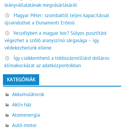
leányvállalatának megvásárlásáról
Magyar Péter: szombattól teljes kapacitással
újraindulhat a Dunamenti Erőmű
Veszélyben a magyar bor? Súlyos pusztítást
végezhet a szőlő aranyszínű sárgasága – így
védekezhetünk ellene
Így csökkenthető a többszázmilliárd dolláros
klímakockázat az adatközpontokban
KATEGÓRIÁK
Akkumulátorok
Aktív ház
Atomenergia
Autó-motor