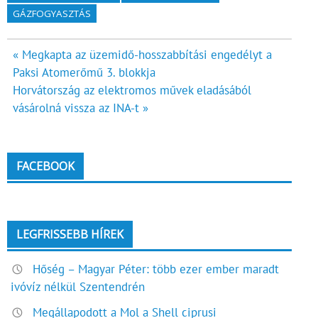
GÁZFOGYASZTÁS
Bejegyzés
« Megkapta az üzemidő-hosszabbítási engedélyt a
Paksi Atomerőmű 3. blokkja
navigáció
Horvátország az elektromos művek eladásából
vásárolná vissza az INA-t »
FACEBOOK
LEGFRISSEBB HÍREK
Hőség – Magyar Péter: több ezer ember maradt
ivóvíz nélkül Szentendrén
Megállapodott a Mol a Shell ciprusi