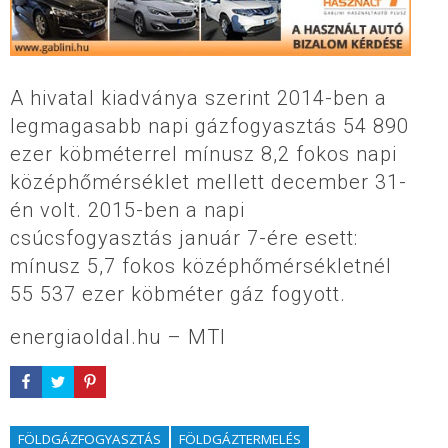
A hivatal kiadványa szerint 2014-ben a
legmagasabb napi gázfogyasztás 54 890
ezer köbméterrel mínusz 8,2 fokos napi
középhőmérséklet mellett december 31-
én volt. 2015-ben a napi
csúcsfogyasztás január 7-ére esett:
mínusz 5,7 fokos középhőmérsékletnél
55 537 ezer köbméter gáz fogyott.
energiaoldal.hu – MTI
FÖLDGÁZFOGYASZTÁS
FÖLDGÁZTERMELÉS