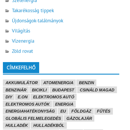
Szélenergia
Takarékosság tippek
Újdonságok-találmányok
Világítás
Vízenergia
Zöld rovat
CÍMKEFELHŐ
AKKUMULÁTOR
ATOMENERGIA
BENZIN
BENZINÁR
BICIKLI
BUDAPEST
CSINÁLD MAGAD
DIY
E.ON
ELEKTROMOS AUTÓ
ELEKTROMOS AUTÓK
ENERGIA
ENERGIAHATÉKONYSÁG
EU
FÖLDGÁZ
FŰTÉS
GLOBÁLIS FELMELEGEDÉS
GÁZOLAJÁR
HULLADÉK
HULLADÉKBÓL