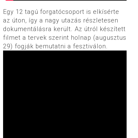
Egy 12 tagú forgatócsoport is elkísérte
az úton, így a nagy utazás részletesen
dokumentálásra került. Az útról készített
filmet a tervek szerint holnap (augusztus
29) fogják bemutatni a fesztiválon.