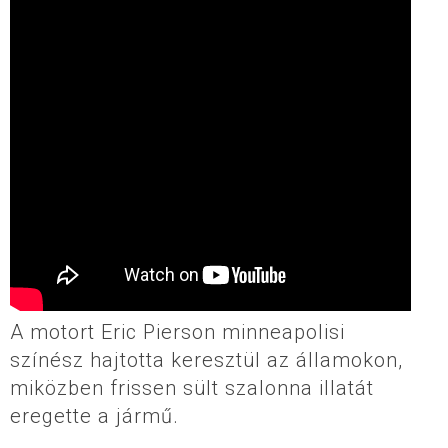
A motort Eric Pierson minneapolisi
színész hajtotta keresztül az államokon,
miközben frissen sült szalonna illatát
eregette a jármű.