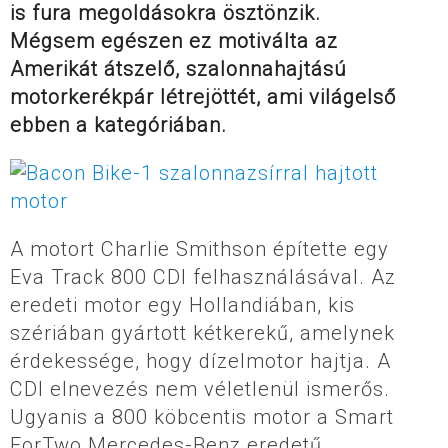
is fura megoldásokra ösztönzik.
Mégsem egészen ez motiválta az
Amerikát átszelő, szalonnahajtású
motorkerékpár létrejöttét, ami világelső
ebben a kategóriában.
A motort Charlie Smithson építette egy
Eva Track 800 CDI felhasználásával. Az
eredeti motor egy Hollandiában, kis
szériában gyártott kétkerekű, amelynek
érdekessége, hogy dízelmotor hajtja. A
CDI elnevezés nem véletlenül ismerős.
Ugyanis a 800 köbcentis motor a Smart
ForTwo Mercedes-Benz eredetű