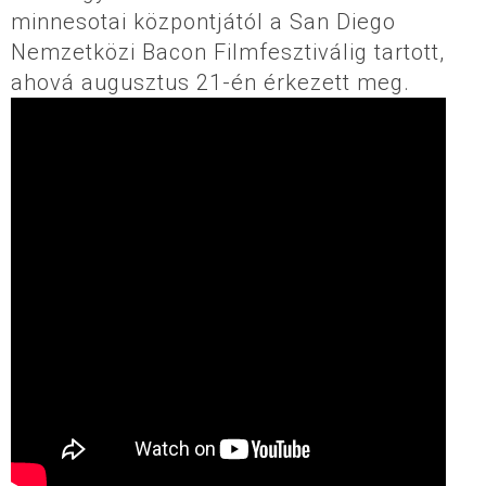
minnesotai központjától a San Diego
Nemzetközi Bacon Filmfesztiválig tartott,
ahová augusztus 21-én érkezett meg.