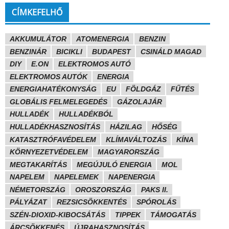
CÍMKEFELHŐ
AKKUMULÁTOR
ATOMENERGIA
BENZIN
BENZINÁR
BICIKLI
BUDAPEST
CSINÁLD MAGAD
DIY
E.ON
ELEKTROMOS AUTÓ
ELEKTROMOS AUTÓK
ENERGIA
ENERGIAHATÉKONYSÁG
EU
FÖLDGÁZ
FŰTÉS
GLOBÁLIS FELMELEGEDÉS
GÁZOLAJÁR
HULLADÉK
HULLADÉKBÓL
HULLADÉKHASZNOSÍTÁS
HÁZILAG
HŐSÉG
KATASZTRÓFAVÉDELEM
KLÍMAVÁLTOZÁS
KÍNA
KÖRNYEZETVÉDELEM
MAGYARORSZÁG
MEGTAKARÍTÁS
MEGÚJULÓ ENERGIA
MOL
NAPELEM
NAPELEMEK
NAPENERGIA
NÉMETORSZÁG
OROSZORSZÁG
PAKS II.
PÁLYÁZAT
REZSICSÖKKENTÉS
SPÓROLÁS
SZÉN-DIOXID-KIBOCSÁTÁS
TIPPEK
TÁMOGATÁS
ÁRCSÖKKENÉS
ÚJRAHASZNOSÍTÁS