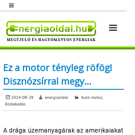
Skip
to
content
Energ
Megújuló és hagyományos energiák.
Minden, ami energia!
Ez a motor tényleg röfög!
Disznózsírral megy…
2014-08-28
energiaoldal
Autó-motor
,
Közlekedés
A drága üzemanyagárak az amerikaiakat