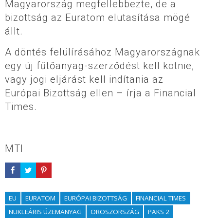
Magyarország megfellebbezte, de a
bizottság az Euratom elutasítása mögé
állt.
A döntés felülírásához Magyarországnak
egy új fűtőanyag-szerződést kell kötnie,
vagy jogi eljárást kell indítania az
Európai Bizottság ellen – írja a Financial
Times.
MTI
EU
EURATOM
EURÓPAI BIZOTTSÁG
FINANCIAL TIMES
NUKLEÁRIS ÜZEMANYAG
OROSZORSZÁG
PAKS 2