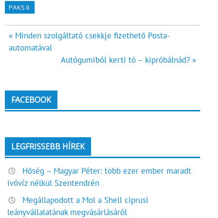
PAKS II.
Bejegyzés
« Minden szolgáltató csekkje fizethető Posta-
automatával
navigáció
Autógumiból kerti tó – kipróbálnád? »
FACEBOOK
LEGFRISSEBB HÍREK
Hőség – Magyar Péter: több ezer ember maradt
ivóvíz nélkül Szentendrén
Megállapodott a Mol a Shell ciprusi
leányvállalatának megvásárlásáról