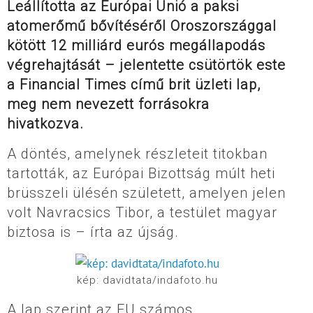
Leállította az Európai Unió a paksi
atomerőmű bővítéséről Oroszországgal
kötött 12 milliárd eurós megállapodás
végrehajtását – jelentette csütörtök este
a Financial Times című brit üzleti lap,
meg nem nevezett forrásokra
hivatkozva.
A döntés, amelynek részleteit titokban
tartották, az Európai Bizottság múlt heti
brüsszeli ülésén született, amelyen jelen
volt Navracsics Tibor, a testület magyar
biztosa is – írta az újság.
kép: davidtata/indafoto.hu
A lap szerint az EU számos