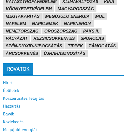
KATASZTRÓFAVÉDELEM
KLÍMAVÁLTOZÁS
KÍNA
KÖRNYEZETVÉDELEM
MAGYARORSZÁG
MEGTAKARÍTÁS
MEGÚJULÓ ENERGIA
MOL
NAPELEM
NAPELEMEK
NAPENERGIA
NÉMETORSZÁG
OROSZORSZÁG
PAKS II.
PÁLYÁZAT
REZSICSÖKKENTÉS
SPÓROLÁS
SZÉN-DIOXID-KIBOCSÁTÁS
TIPPEK
TÁMOGATÁS
ÁRCSÖKKENÉS
ÚJRAHASZNOSÍTÁS
ROVATOK
Hírek
Épületek
Korszerűsítés, felújítás
Háztartás
Egyéb
Közlekedés
Megújuló energiák