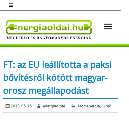
Skip
to
content
Energ
Megújuló és hagyományos energiák.
Minden, ami energia!
FT: az EU leállította a paksi
bővítésről kötött magyar-
orosz megállapodást
2015-03-13
energiaoldal
Atomenergia
,
Hírek