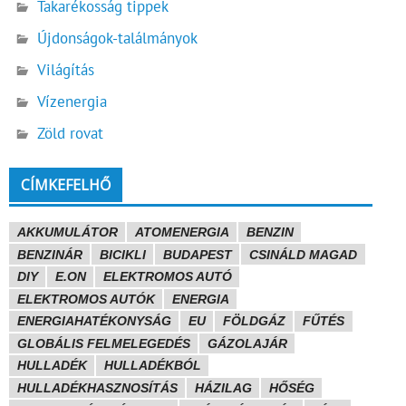
Takarékosság tippek
Újdonságok-találmányok
Világítás
Vízenergia
Zöld rovat
CÍMKEFELHŐ
AKKUMULÁTOR
ATOMENERGIA
BENZIN
BENZINÁR
BICIKLI
BUDAPEST
CSINÁLD MAGAD
DIY
E.ON
ELEKTROMOS AUTÓ
ELEKTROMOS AUTÓK
ENERGIA
ENERGIAHATÉKONYSÁG
EU
FÖLDGÁZ
FŰTÉS
GLOBÁLIS FELMELEGEDÉS
GÁZOLAJÁR
HULLADÉK
HULLADÉKBÓL
HULLADÉKHASZNOSÍTÁS
HÁZILAG
HŐSÉG