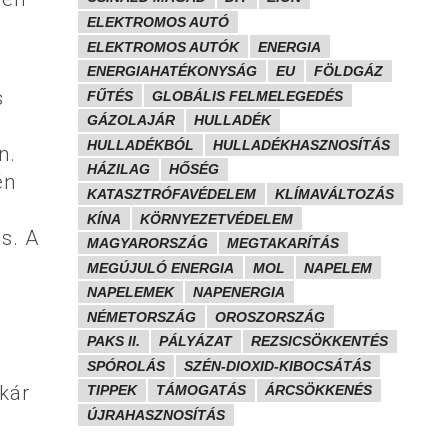
ELEKTROMOS AUTÓ
ELEKTROMOS AUTÓK
ENERGIA
ENERGIAHATÉKONYSÁG
EU
FÖLDGÁZ
s
FŰTÉS
GLOBÁLIS FELMELEGEDÉS
GÁZOLAJÁR
HULLADÉK
HULLADÉKBÓL
HULLADÉKHASZNOSÍTÁS
n.
HÁZILAG
HŐSÉG
én
KATASZTRÓFAVÉDELEM
KLÍMAVÁLTOZÁS
KÍNA
KÖRNYEZETVÉDELEM
s. A
MAGYARORSZÁG
MEGTAKARÍTÁS
.
MEGÚJULÓ ENERGIA
MOL
NAPELEM
NAPELEMEK
NAPENERGIA
NÉMETORSZÁG
OROSZORSZÁG
PAKS II.
PÁLYÁZAT
REZSICSÖKKENTÉS
SPÓROLÁS
SZÉN-DIOXID-KIBOCSÁTÁS
kár
TIPPEK
TÁMOGATÁS
ÁRCSÖKKENÉS
ÚJRAHASZNOSÍTÁS