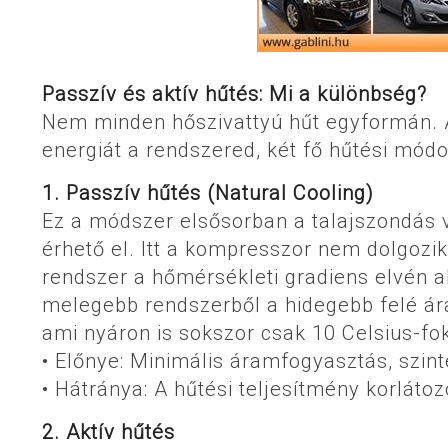
Passzív és aktív hűtés: Mi a különbség?
Nem minden hőszivattyú hűt egyformán. At
energiát a rendszered, két fő hűtési mód
1. Passzív hűtés (Natural Cooling)
Ez a módszer elsősorban a talajszondás 
érhető el. Itt a kompresszor nem dolgozi
rendszer a hőmérsékleti gradiens elvén a
melegebb rendszerből a hidegebb felé áram
ami nyáron is sokszor csak 10 Celsius-fo
• Előnye: Minimális áramfogyasztás, szint
• Hátránya: A hűtési teljesítmény korláto
2. Aktív hűtés