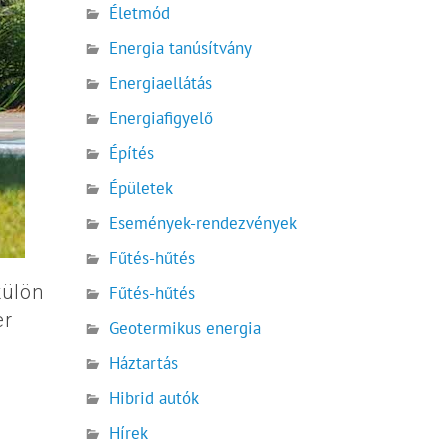
Életmód
Energia tanúsítvány
Energiaellátás
Energiafigyelő
Építés
Épületek
Események-rendezvények
Fűtés-hűtés
külön
Fűtés-hűtés
er
Geotermikus energia
Háztartás
Hibrid autók
Hírek