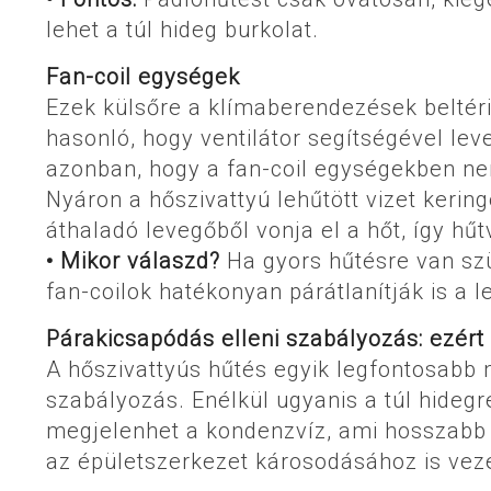
lehet a túl hideg burkolat.
Fan-coil egységek
Ezek külsőre a klímaberendezések beltér
hasonló, hogy ventilátor segítségével lev
azonban, hogy a fan-coil egységekben ne
Nyáron a hőszivattyú lehűtött vizet kerin
áthaladó levegőből vonja el a hőt, így hűt
• Mikor válaszd?
Ha gyors hűtésre van szü
fan-coilok hatékonyan párátlanítják is a l
Párakicsapódás elleni szabályozás: ezért
A hőszivattyús hűtés egyik legfontosabb 
szabályozás. Enélkül ugyanis a túl hideg
megjelenhet a kondenzvíz, ami hosszabb
az épületszerkezet károsodásához is vez