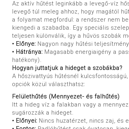
Az aktív hűtést leginkább a levegő-víz hő
levegő túl meleg ahhoz, hogy magától hűt
a folyamat megfordul: a rendszer nem bef
kiengedi a szabadba. Egy speciális szele
teljesen különválik, így a hűvös szobák m
• Előnye:
Nagyon nagy hűtési teljesítmény,
• Hátránya:
Magasabb energiaigény a pass
hatékony).
Hogyan juttatjuk a hideget a szobákba?
A hőszivattyús hűtésnél kulcsfontosságú
opciók közül választhatsz:
Felülethűtés (Mennyezet- és falhűtés)
Itt a hideg víz a falakban vagy a mennyez
sugározzák a hideget.
• Előnyei:
Nincs huzatérzet, nincs zaj, és
• Fontos:
Padlóhűtést csak óvatosan, kiegé