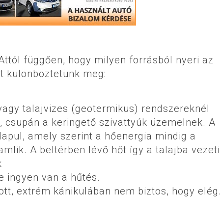
tól függően, hogy milyen forrásból nyeri az
ot különböztetünk meg:
vagy talajvizes (geotermikus) rendszereknél
k, csupán a keringető szivattyúk üzemelnek. A
lapul, amely szerint a hőenergia mindig a
lik. A beltérben lévő hőt így a talajba vezeti
k
e ingyen van a hűtés.
zott, extrém kánikulában nem biztos, hogy elég