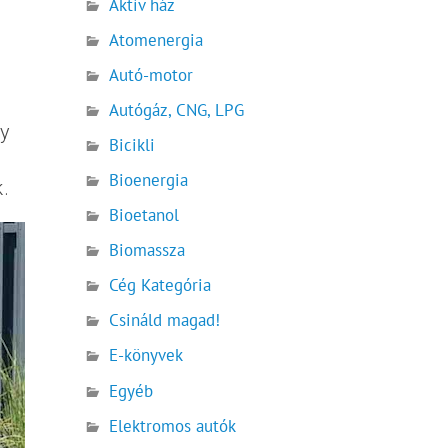
Aktív ház
Atomenergia
Autó-motor
Autógáz, CNG, LPG
gy
Bicikli
Bioenergia
k.
Bioetanol
Biomassza
Cég Kategória
Csináld magad!
E-könyvek
Egyéb
Elektromos autók