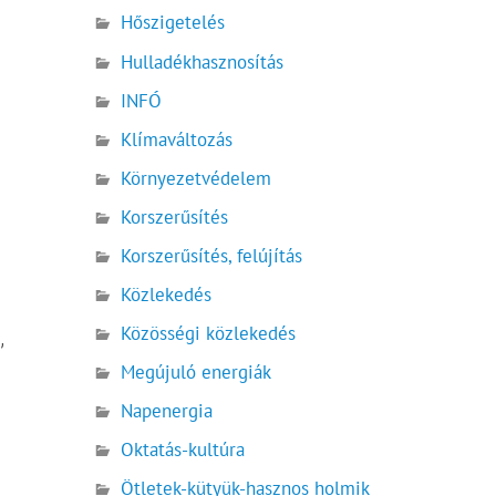
Hőszigetelés
Hulladékhasznosítás
INFÓ
Klímaváltozás
Környezetvédelem
Korszerűsítés
Korszerűsítés, felújítás
Közlekedés
Közösségi közlekedés
,
Megújuló energiák
Napenergia
.
Oktatás-kultúra
Ötletek-kütyük-hasznos holmik