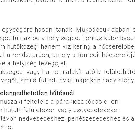
i egységére hasonlítanak. Működésük abban i
egőt fújnak be a helyiségbe. Fontos különbség
m hűtőközeg, hanem víz kering a hőcserélőbe
get a rendszerben, amely a fan-coil hőcserélőj
ve a helyiség levegőjét.
kséged, vagy ha nem alakítható ki felülethűté
evegőt, ami a fülledt nyári napokon nagy előny
 elengedhetetlen hűtésnél
műszaki feltétele a párakicsapódás elleni
re hűtött felületeken vagy csővezetékeken
 távon nedvesedéshez, penészesedéshez és a
ethet.