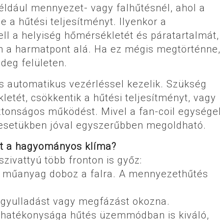
például mennyezet- vagy falhűtésnél, ahol a
e a hűtési teljesítményt. Ilyenkor a
ll a helyiség hőmérsékletét és páratartalmát,
en a harmatpont alá. Ha ez mégis megtörténne,
deg felületen.
s automatikus vezérléssel kezelik. Szükség
etét, csökkentik a hűtési teljesítményt, vagy
biztonságos működést. Mivel a fan-coil egysége
e esetükben jóval egyszerűbben megoldható.
int a hagyományos klíma?
szivattyú több fronton is győz:
 műanyag doboz a falra. A mennyezethűtés
i gyulladást vagy megfázást okozna.
 hatékonysága hűtés üzemmódban is kiváló,