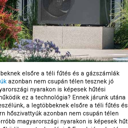
bbeknek elsőre a téli fűtés és a gázszámlák
yúk
azonban nem csupán télen tesznek jó
yarországi nyarakon is képesek hűtési
működik ez a technológia? Ennek járunk utána
szélünk, a legtöbbeknek elsőre a téli fűtés és
rn hőszivattyúk azonban nem csupán télen
orróbb magyarországi nyarakon is képesek hűt