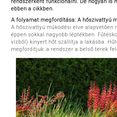
rendszerként funkcionálni. De hogyan is 
ebben a cikkben.
A folyamat megfordítása: A hőszivattyú mi
A hőszivattyú működési elve alapvetően 
éppen sokkal nagyobb léptékben. Fűtéskor
vízből) kinyert hőt szállítja a lakásba. 
megfordítjuk: a rendszer a belső terek fel