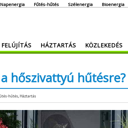
Napenergia
Fűtés-hűtés
Szélenergia
Bioenergia
giaoldal
 FELÚJÍTÁS
HÁZTARTÁS
KÖZLEKEDÉS
den, ami energia!
a hőszivattyú hűtésre?
űtés-hűtés
,
Háztartás