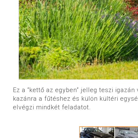
Ez a “kettő az egyben” jelleg teszi igazá
kazánra a fűtéshez és külön kültéri egy
elvégzi mindkét feladatot.