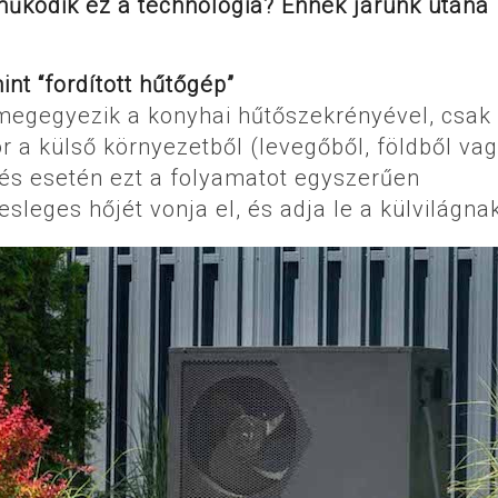
működik ez a technológia? Ennek járunk utána
nt “fordított hűtőgép”
megegyezik a konyhai hűtőszekrényével, csak
 a külső környezetből (levegőből, földből va
Hűtés esetén ezt a folyamatot egyszerűen
esleges hőjét vonja el, és adja le a külvilágna