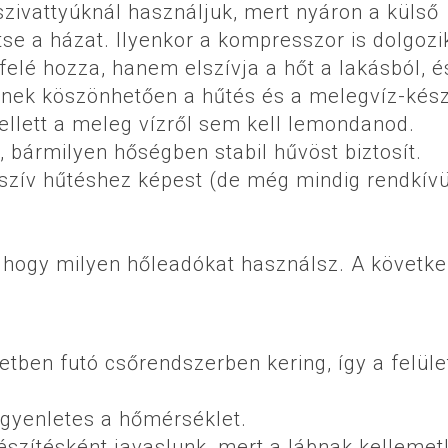
szivattyúknál használjuk, mert nyáron a külső
se a házat. Ilyenkor a kompresszor is dolgozi
elé hozza, hanem elszívja a hőt a lakásból, é
pnek köszönhetően a hűtés és a melegvíz-kész
ellett a meleg vízről sem kell lemondanod.
 bármilyen hőségben stabil hűvöst biztosít.
zív hűtéshez képest (de még mindig rendkívü
, hogy milyen hőleadókat használsz. A követk
etben futó csőrendszerben kering, így a felüle
 egyenletes a hőmérséklet.
szítésként javaslunk, mert a lábnak kellemet