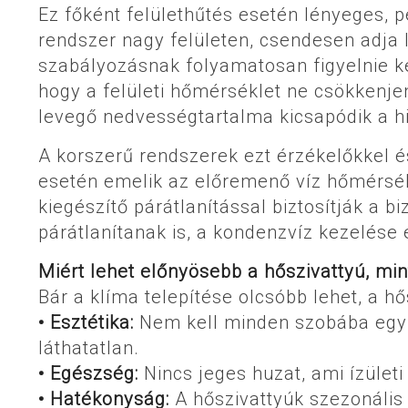
Ez főként felülethűtés esetén lényeges, 
rendszer nagy felületen, csendesen adja l
szabályozásnak folyamatosan figyelnie ke
hogy a felületi hőmérséklet ne csökkenj
levegő nedvességtartalma kicsapódik a hi
A korszerű rendszerek ezt érzékelőkkel é
esetén emelik az előremenő víz hőmérsékl
kiegészítő párátlanítással biztosítják a 
párátlanítanak is, a kondenzvíz kezelés
Miért lehet előnyösebb a hőszivattyú, m
Bár a klíma telepítése olcsóbb lehet, a hő
• Esztétika:
Nem kell minden szobába egy
láthatatlan.
• Egészség:
Nincs jeges huzat, ami ízület
• Hatékonyság:
A hőszivattyúk szezonális