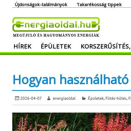
Skip
Újdonságok-találmányok
Takarékosság tippek
to
content
Ener
HÍREK
ÉPÜLETEK
KORSZERŰSÍTÉS,
Megújuló és hagyományos energiák. Min
Hogyan használható 
2026-04-07
energiaoldal
Épületek
,
Fűtés-hűtés
,
F