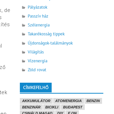
Pályázatok
k, de
Passzív ház
s
ítés
Szélenergia
Takarékosság tippek
Újdonságok-találmányok
l
Világítás
Vízenergia
ező
Zöld rovat
CÍMKEFELHŐ
tek
AKKUMULÁTOR
ATOMENERGIA
BENZIN
BENZINÁR
BICIKLI
BUDAPEST
len
CSINÁLD MAGAD
DIY
E.ON