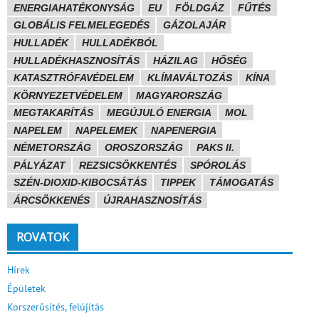
ENERGIAHATÉKONYSÁG
EU
FÖLDGÁZ
FŰTÉS
GLOBÁLIS FELMELEGEDÉS
GÁZOLAJÁR
HULLADÉK
HULLADÉKBÓL
HULLADÉKHASZNOSÍTÁS
HÁZILAG
HŐSÉG
KATASZTRÓFAVÉDELEM
KLÍMAVÁLTOZÁS
KÍNA
KÖRNYEZETVÉDELEM
MAGYARORSZÁG
MEGTAKARÍTÁS
MEGÚJULÓ ENERGIA
MOL
NAPELEM
NAPELEMEK
NAPENERGIA
NÉMETORSZÁG
OROSZORSZÁG
PAKS II.
PÁLYÁZAT
REZSICSÖKKENTÉS
SPÓROLÁS
SZÉN-DIOXID-KIBOCSÁTÁS
TIPPEK
TÁMOGATÁS
ÁRCSÖKKENÉS
ÚJRAHASZNOSÍTÁS
ROVATOK
Hírek
Épületek
Korszerűsítés, felújítás