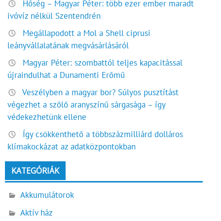
Hőség – Magyar Péter: több ezer ember maradt
ivóvíz nélkül Szentendrén
Megállapodott a Mol a Shell ciprusi
leányvállalatának megvásárlásáról
Magyar Péter: szombattól teljes kapacitással
újraindulhat a Dunamenti Erőmű
Veszélyben a magyar bor? Súlyos pusztítást
végezhet a szőlő aranyszínű sárgasága – így
védekezhetünk ellene
Így csökkenthető a többszázmilliárd dolláros
klímakockázat az adatközpontokban
KATEGÓRIÁK
Akkumulátorok
Aktív ház