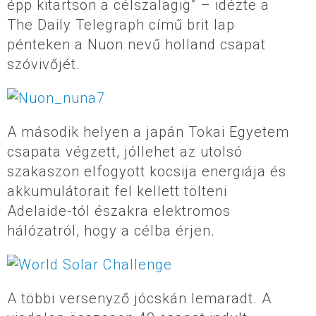
épp kitartson a célszalagig” – idézte a
The Daily Telegraph című brit lap
pénteken a Nuon nevű holland csapat
szóvivőjét.
A második helyen a japán Tokai Egyetem
csapata végzett, jóllehet az utolsó
szakaszon elfogyott kocsija energiája és
akkumulátorait fel kellett tölteni
Adelaide-tól északra elektromos
hálózatról, hogy a célba érjen.
A többi versenyző jócskán lemaradt. A