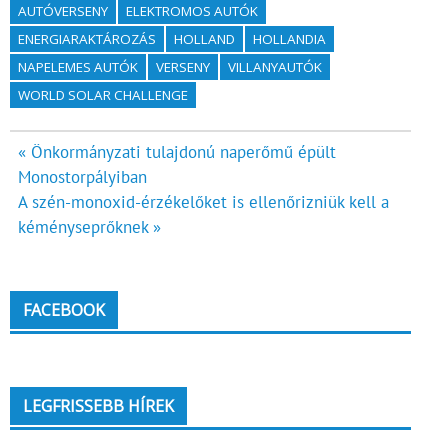
AUTÓVERSENY
ELEKTROMOS AUTÓK
ENERGIARAKTÁROZÁS
HOLLAND
HOLLANDIA
NAPELEMES AUTÓK
VERSENY
VILLANYAUTÓK
WORLD SOLAR CHALLENGE
Bejegyzés
« Önkormányzati tulajdonú naperőmű épült
Monostorpályiban
navigáció
A szén-monoxid-érzékelőket is ellenőrizniük kell a
kéményseprőknek »
FACEBOOK
LEGFRISSEBB HÍREK