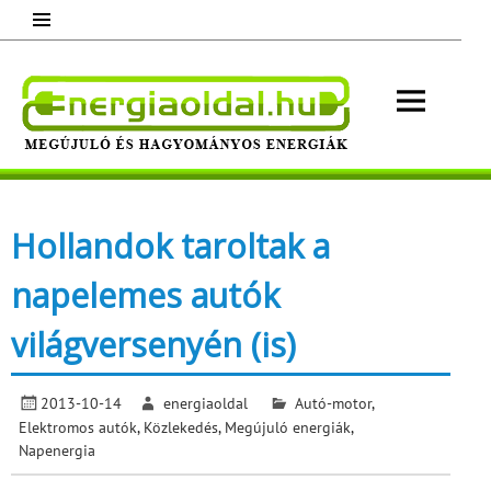
Skip
to
content
Energ
Megújuló és hagyományos energiák.
Minden, ami energia!
Hollandok taroltak a
napelemes autók
világversenyén (is)
2013-10-14
energiaoldal
Autó-motor
,
Elektromos autók
,
Közlekedés
,
Megújuló energiák
,
Napenergia