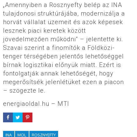
„Amennyiben a Rosznyefty belép az INA
tulajdonosi struktúrájába, modernizálja a
horvát vállalat üzemeit és azok képesek
lesznek piaci keretek között
jövedelmezően működni” – jelentette ki.
Szavai szerint a finomítók a Földközi-
tenger térségében jelentős lehetőséggel
bírnak logisztikai előnyük miatt. Ezért is
fontolgatják annak lehetőségét, hogy
megerősítsék jelenlétüket ezen a piacon
– szögezte le.
energiaoldal.hu – MTI
INA
MOL
ROSZNYEFTY