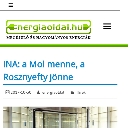
Skip
to
content
Energ
Megújuló és hagyományos energiák.
Minden, ami energia!
INA: a Mol menne, a
Rosznyefty jönne
2017-10-30
energiaoldal
Hírek