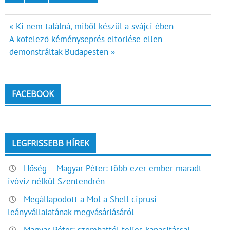
Bejegyzés
« Ki nem találná, miből készül a svájci ében
A kötelező kéményseprés eltörlése ellen
navigáció
demonstráltak Budapesten »
FACEBOOK
LEGFRISSEBB HÍREK
Hőség – Magyar Péter: több ezer ember maradt
ivóvíz nélkül Szentendrén
Megállapodott a Mol a Shell ciprusi
leányvállalatának megvásárlásáról