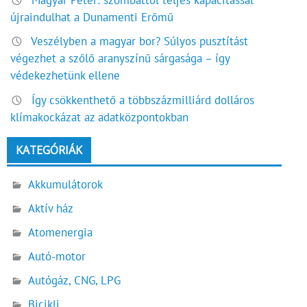
Magyar Péter: szombattól teljes kapacitással
újraindulhat a Dunamenti Erőmű
Veszélyben a magyar bor? Súlyos pusztítást
végezhet a szőlő aranyszínű sárgasága – így
védekezhetünk ellene
Így csökkenthető a többszázmilliárd dolláros
klímakockázat az adatközpontokban
KATEGÓRIÁK
Akkumulátorok
Aktív ház
Atomenergia
Autó-motor
Autógáz, CNG, LPG
Bicikli