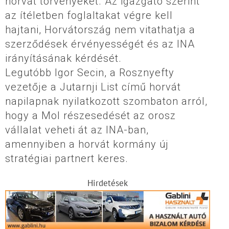
horvát törvényeket. Az igazgató szerint
az ítéletben foglaltakat végre kell
hajtani, Horvátország nem vitathatja a
szerződések érvényességét és az INA
irányításának kérdését.
Legutóbb Igor Secin, a Rosznyefty
vezetője a Jutarnji List című horvát
napilapnak nyilatkozott szombaton arról,
hogy a Mol részesedését az orosz
vállalat veheti át az INA-ban,
amennyiben a horvát kormány új
stratégiai partnert keres.
Hirdetések