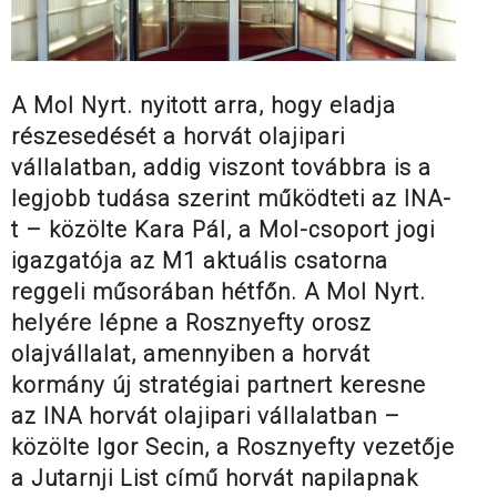
A Mol Nyrt. nyitott arra, hogy eladja
részesedését a horvát olajipari
vállalatban, addig viszont továbbra is a
legjobb tudása szerint működteti az INA-
t – közölte Kara Pál, a Mol-csoport jogi
igazgatója az M1 aktuális csatorna
reggeli műsorában hétfőn. A Mol Nyrt.
helyére lépne a Rosznyefty orosz
olajvállalat, amennyiben a horvát
kormány új stratégiai partnert keresne
az INA horvát olajipari vállalatban –
közölte Igor Secin, a Rosznyefty vezetője
a Jutarnji List című horvát napilapnak