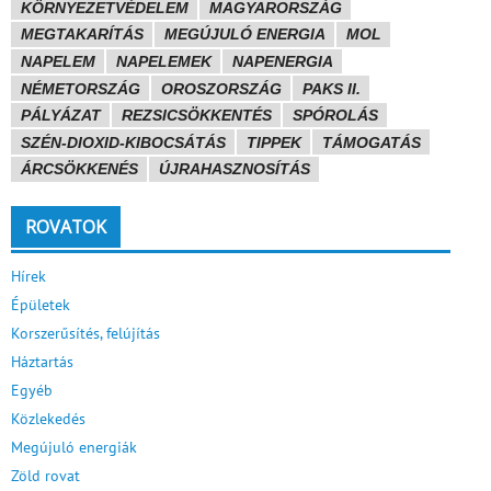
KÖRNYEZETVÉDELEM
MAGYARORSZÁG
MEGTAKARÍTÁS
MEGÚJULÓ ENERGIA
MOL
NAPELEM
NAPELEMEK
NAPENERGIA
NÉMETORSZÁG
OROSZORSZÁG
PAKS II.
PÁLYÁZAT
REZSICSÖKKENTÉS
SPÓROLÁS
SZÉN-DIOXID-KIBOCSÁTÁS
TIPPEK
TÁMOGATÁS
ÁRCSÖKKENÉS
ÚJRAHASZNOSÍTÁS
ROVATOK
Hírek
Épületek
Korszerűsítés, felújítás
Háztartás
Egyéb
Közlekedés
Megújuló energiák
Zöld rovat