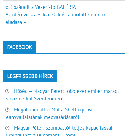
Bejegyzés
« Kiszáradt a Vekeri-tó GALÉRIA
Az idén visszaesik a PC-k és a mobiltelefonok
navigáció
eladása »
FACEBOOK
LEGFRISSEBB HÍREK
Hőség – Magyar Péter: több ezer ember maradt
ivóvíz nélkül Szentendrén
Megállapodott a Mol a Shell ciprusi
leányvállalatának megvásárlásáról
Magyar Péter: szombattól teljes kapacitással
újraindulhat a Dunamenti Erőmű