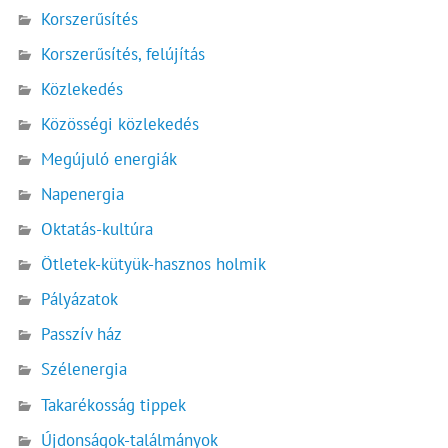
Korszerűsítés
Korszerűsítés, felújítás
Közlekedés
Közösségi közlekedés
Megújuló energiák
Napenergia
Oktatás-kultúra
Ötletek-kütyük-hasznos holmik
Pályázatok
Passzív ház
Szélenergia
Takarékosság tippek
Újdonságok-találmányok