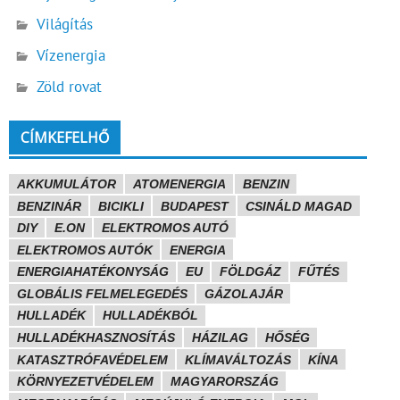
Világítás
Vízenergia
Zöld rovat
CÍMKEFELHŐ
AKKUMULÁTOR
ATOMENERGIA
BENZIN
BENZINÁR
BICIKLI
BUDAPEST
CSINÁLD MAGAD
DIY
E.ON
ELEKTROMOS AUTÓ
ELEKTROMOS AUTÓK
ENERGIA
ENERGIAHATÉKONYSÁG
EU
FÖLDGÁZ
FŰTÉS
GLOBÁLIS FELMELEGEDÉS
GÁZOLAJÁR
HULLADÉK
HULLADÉKBÓL
HULLADÉKHASZNOSÍTÁS
HÁZILAG
HŐSÉG
KATASZTRÓFAVÉDELEM
KLÍMAVÁLTOZÁS
KÍNA
KÖRNYEZETVÉDELEM
MAGYARORSZÁG