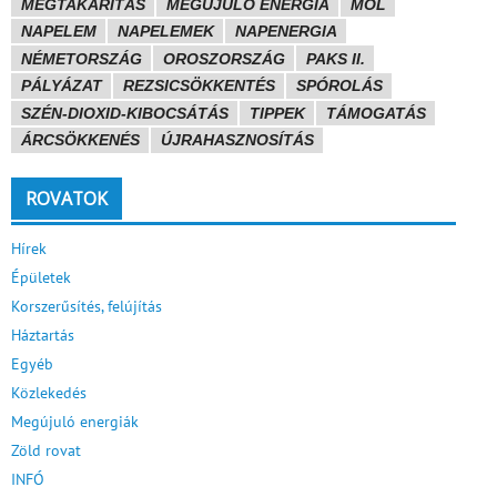
MEGTAKARÍTÁS
MEGÚJULÓ ENERGIA
MOL
NAPELEM
NAPELEMEK
NAPENERGIA
NÉMETORSZÁG
OROSZORSZÁG
PAKS II.
PÁLYÁZAT
REZSICSÖKKENTÉS
SPÓROLÁS
SZÉN-DIOXID-KIBOCSÁTÁS
TIPPEK
TÁMOGATÁS
ÁRCSÖKKENÉS
ÚJRAHASZNOSÍTÁS
ROVATOK
Hírek
Épületek
Korszerűsítés, felújítás
Háztartás
Egyéb
Közlekedés
Megújuló energiák
Zöld rovat
INFÓ