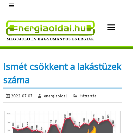
Skip
to
content
Energ
Megújuló és hagyományos energiák.
Minden, ami energia!
Ismét csökkent a lakástüzek
száma
2022-07-07
energiaoldal
Háztartás