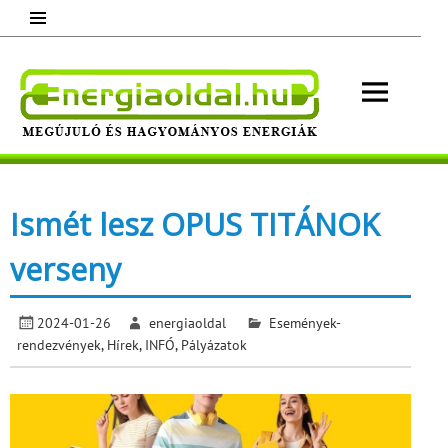
Skip
to
content
Energ
Megújuló és hagyományos energiák.
Minden, ami energia!
Ismét lesz OPUS TITÁNOK
verseny
2024-01-26
energiaoldal
Események-
rendezvények
,
Hírek
,
INFÓ
,
Pályázatok