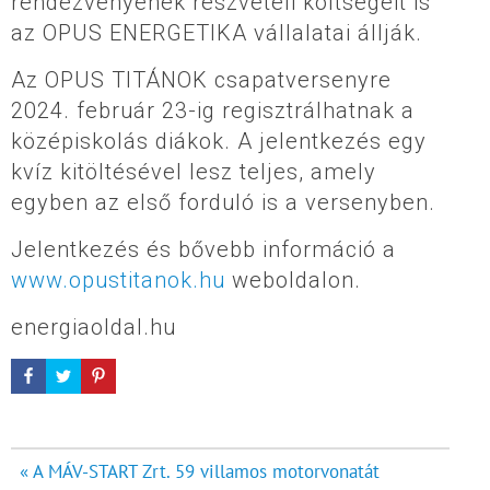
rendezvényének részvételi költségeit is
az OPUS ENERGETIKA vállalatai állják.
Az OPUS TITÁNOK csapatversenyre
2024. február 23-ig regisztrálhatnak a
középiskolás diákok. A jelentkezés egy
kvíz kitöltésével lesz teljes, amely
egyben az első forduló is a versenyben.
Jelentkezés és bővebb információ a
www.opustitanok.hu
weboldalon.
energiaoldal.hu
Bejegyzés
« A MÁV-START Zrt. 59 villamos motorvonatát