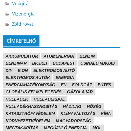
Világítás
Vízenergia
Zöld rovat
CÍMKEFELHŐ
AKKUMULÁTOR
ATOMENERGIA
BENZIN
BENZINÁR
BICIKLI
BUDAPEST
CSINÁLD MAGAD
DIY
E.ON
ELEKTROMOS AUTÓ
ELEKTROMOS AUTÓK
ENERGIA
ENERGIAHATÉKONYSÁG
EU
FÖLDGÁZ
FŰTÉS
GLOBÁLIS FELMELEGEDÉS
GÁZOLAJÁR
HULLADÉK
HULLADÉKBÓL
HULLADÉKHASZNOSÍTÁS
HÁZILAG
HŐSÉG
KATASZTRÓFAVÉDELEM
KLÍMAVÁLTOZÁS
KÍNA
KÖRNYEZETVÉDELEM
MAGYARORSZÁG
MEGTAKARÍTÁS
MEGÚJULÓ ENERGIA
MOL