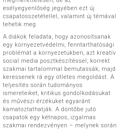
megmérettetésen, de az
esélyegyenlőség jegyében ezt új
csapatösszetétellel, valamint új témával
tehetik meg.
A diákok feladata, hogy azonosítsanak
egy környezetvédelmi, fenntarthatósági
problémát a környezetükben, azt kreatív
social media posztkészítéssel, korrekt
szakmai tartalommal bemutassák, majd
keressenek rá egy ötletes megoldást. A
teljesítés során tudományos
ismereteiket, kritikus gondolkodásukat
és művészi érzéküket egyaránt
kamatoztathatják. A döntőbe jutó
csapatok egy kétnapos, izgalmas
szakmai rendezvényen – melynek során