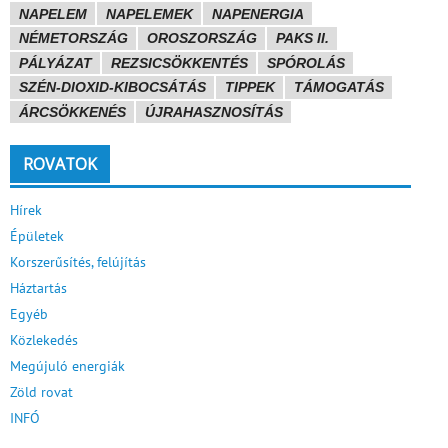
NAPELEM
NAPELEMEK
NAPENERGIA
NÉMETORSZÁG
OROSZORSZÁG
PAKS II.
PÁLYÁZAT
REZSICSÖKKENTÉS
SPÓROLÁS
SZÉN-DIOXID-KIBOCSÁTÁS
TIPPEK
TÁMOGATÁS
ÁRCSÖKKENÉS
ÚJRAHASZNOSÍTÁS
ROVATOK
Hírek
Épületek
Korszerűsítés, felújítás
Háztartás
Egyéb
Közlekedés
Megújuló energiák
Zöld rovat
INFÓ