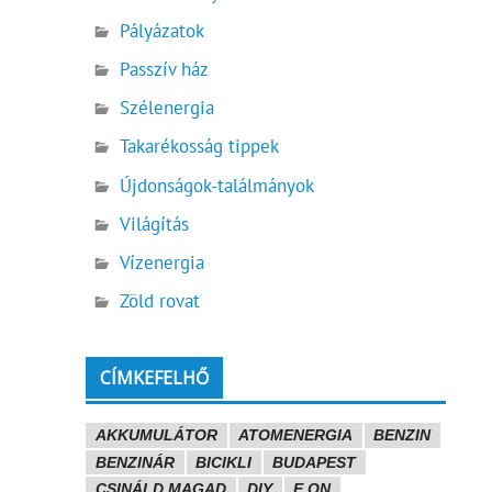
Pályázatok
Passzív ház
Szélenergia
Takarékosság tippek
Újdonságok-találmányok
Világítás
Vízenergia
Zöld rovat
CÍMKEFELHŐ
AKKUMULÁTOR
ATOMENERGIA
BENZIN
BENZINÁR
BICIKLI
BUDAPEST
CSINÁLD MAGAD
DIY
E.ON