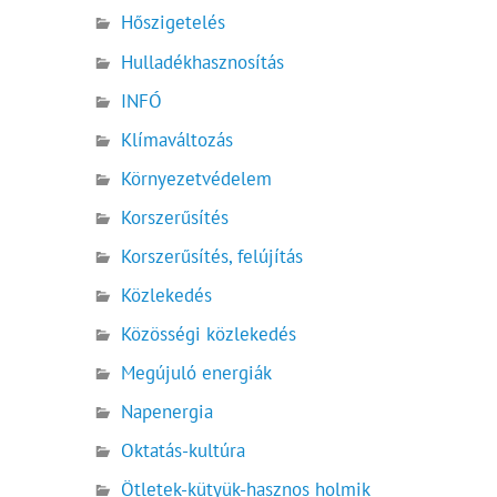
Hőszigetelés
Hulladékhasznosítás
INFÓ
Klímaváltozás
Környezetvédelem
Korszerűsítés
Korszerűsítés, felújítás
Közlekedés
Közösségi közlekedés
Megújuló energiák
Napenergia
Oktatás-kultúra
Ötletek-kütyük-hasznos holmik