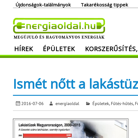
Skip
Újdonságok-találmányok
Takarékosság tippek
to
content
Ener
HÍREK
ÉPÜLETEK
KORSZERŰSÍTÉS,
Megújuló és hagyományos energiák. Min
Ismét nőtt a lakást
2016-07-06
energiaoldal
Épületek
,
Fűtés-hűtés
,
F