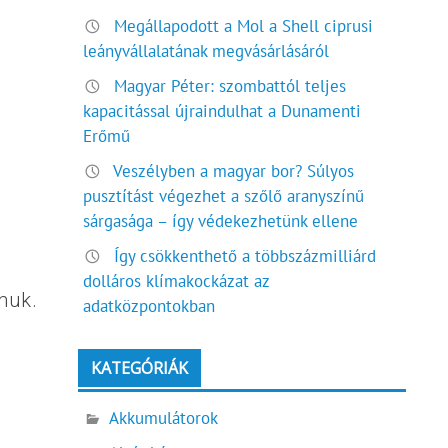
Megállapodott a Mol a Shell ciprusi
leányvállalatának megvásárlásáról
Magyar Péter: szombattól teljes
kapacitással újraindulhat a Dunamenti
Erőmű
Veszélyben a magyar bor? Súlyos
pusztítást végezhet a szőlő aranyszínű
sárgasága – így védekezhetünk ellene
Így csökkenthető a többszázmilliárd
dolláros klímakockázat az
muk.
adatközpontokban
KATEGÓRIÁK
Akkumulátorok