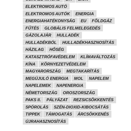
ELEKTROMOS AUTÓ
ELEKTROMOS AUTÓK
ENERGIA
ENERGIAHATÉKONYSÁG
EU
FÖLDGÁZ
FŰTÉS
GLOBÁLIS FELMELEGEDÉS
GÁZOLAJÁR
HULLADÉK
HULLADÉKBÓL
HULLADÉKHASZNOSÍTÁS
HÁZILAG
HŐSÉG
KATASZTRÓFAVÉDELEM
KLÍMAVÁLTOZÁS
KÍNA
KÖRNYEZETVÉDELEM
MAGYARORSZÁG
MEGTAKARÍTÁS
MEGÚJULÓ ENERGIA
MOL
NAPELEM
NAPELEMEK
NAPENERGIA
NÉMETORSZÁG
OROSZORSZÁG
PAKS II.
PÁLYÁZAT
REZSICSÖKKENTÉS
SPÓROLÁS
SZÉN-DIOXID-KIBOCSÁTÁS
TIPPEK
TÁMOGATÁS
ÁRCSÖKKENÉS
ÚJRAHASZNOSÍTÁS