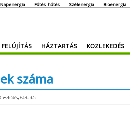
Napenergia
Fűtés-hűtés
Szélenergia
Bioenergia
giaoldal
 FELÚJÍTÁS
HÁZTARTÁS
KÖZLEKEDÉS
den, ami energia!
üzek száma
űtés-hűtés
,
Háztartás