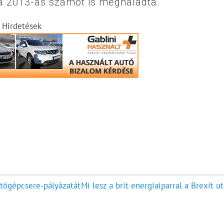
a 2013-as számot is meghaladta.
Hirdetések
űtőgépcsere-pályázatát
Mi lesz a brit energiaiparral a Brexit u