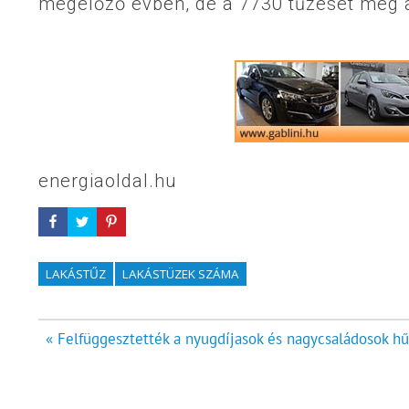
megelőző évben, de a 7730 tűzeset még 
energiaoldal.hu
LAKÁSTŰZ
LAKÁSTÜZEK SZÁMA
Bejegyzés
« Felfüggesztették a nyugdíjasok és nagycsaládosok h
navigáció