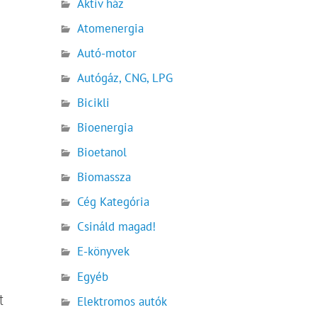
Aktív ház
Atomenergia
Autó-motor
Autógáz, CNG, LPG
Bicikli
Bioenergia
Bioetanol
Biomassza
Cég Kategória
Csináld magad!
E-könyvek
Egyéb
t
Elektromos autók