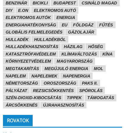
BENZINÁR
BICIKLI
BUDAPEST
CSINÁLD MAGAD
DIY
E.ON
ELEKTROMOS AUTÓ
ELEKTROMOS AUTÓK
ENERGIA
ENERGIAHATÉKONYSÁG
EU
FÖLDGÁZ
FŰTÉS
GLOBÁLIS FELMELEGEDÉS
GÁZOLAJÁR
HULLADÉK
HULLADÉKBÓL
HULLADÉKHASZNOSÍTÁS
HÁZILAG
HŐSÉG
KATASZTRÓFAVÉDELEM
KLÍMAVÁLTOZÁS
KÍNA
KÖRNYEZETVÉDELEM
MAGYARORSZÁG
MEGTAKARÍTÁS
MEGÚJULÓ ENERGIA
MOL
NAPELEM
NAPELEMEK
NAPENERGIA
NÉMETORSZÁG
OROSZORSZÁG
PAKS II.
PÁLYÁZAT
REZSICSÖKKENTÉS
SPÓROLÁS
SZÉN-DIOXID-KIBOCSÁTÁS
TIPPEK
TÁMOGATÁS
ÁRCSÖKKENÉS
ÚJRAHASZNOSÍTÁS
ROVATOK