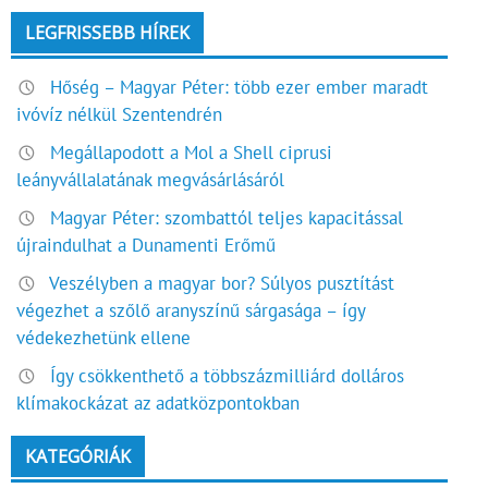
LEGFRISSEBB HÍREK
Hőség – Magyar Péter: több ezer ember maradt
ivóvíz nélkül Szentendrén
Megállapodott a Mol a Shell ciprusi
leányvállalatának megvásárlásáról
Magyar Péter: szombattól teljes kapacitással
újraindulhat a Dunamenti Erőmű
Veszélyben a magyar bor? Súlyos pusztítást
végezhet a szőlő aranyszínű sárgasága – így
védekezhetünk ellene
Így csökkenthető a többszázmilliárd dolláros
klímakockázat az adatközpontokban
KATEGÓRIÁK