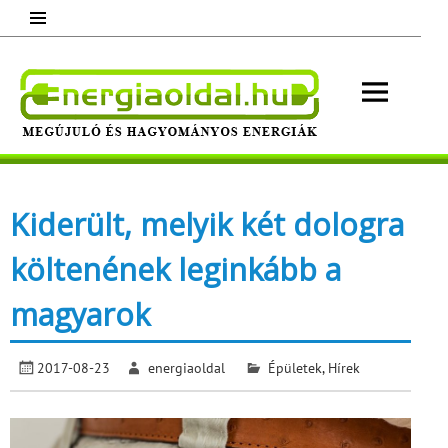
Skip
to
content
Energ
Megújuló és hagyományos energiák.
Minden, ami energia!
Kiderült, melyik két dologra
költenének leginkább a
magyarok
2017-08-23
energiaoldal
Épületek
,
Hírek