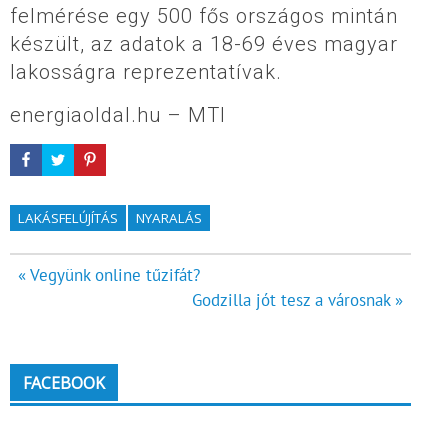
felmérése egy 500 fős országos mintán
készült, az adatok a 18-69 éves magyar
lakosságra reprezentatívak.
energiaoldal.hu – MTI
LAKÁSFELÚJÍTÁS
NYARALÁS
Bejegyzés
« Vegyünk online tűzifát?
Godzilla jót tesz a városnak »
navigáció
FACEBOOK