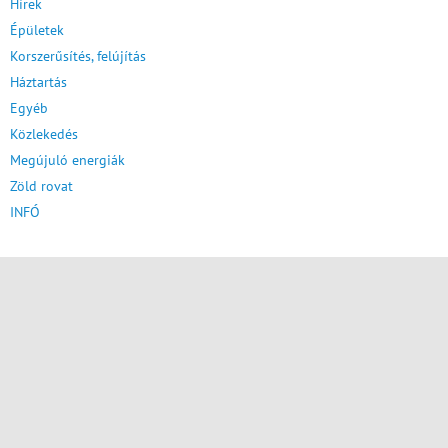
Hírek
Épületek
Korszerűsítés, felújítás
Háztartás
Egyéb
Közlekedés
Megújuló energiák
Zöld rovat
INFÓ