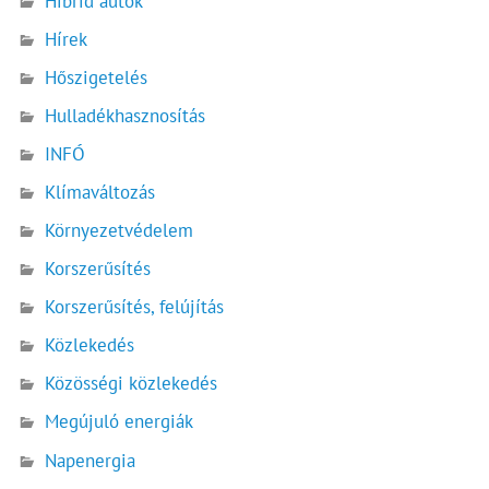
Hibrid autók
Hírek
Hőszigetelés
Hulladékhasznosítás
INFÓ
Klímaváltozás
Környezetvédelem
Korszerűsítés
Korszerűsítés, felújítás
Közlekedés
Közösségi közlekedés
Megújuló energiák
Napenergia