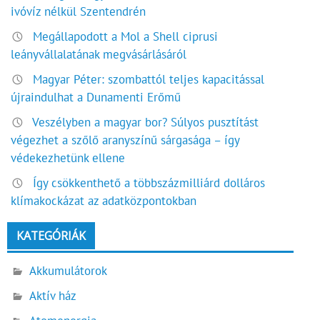
ivóvíz nélkül Szentendrén
Megállapodott a Mol a Shell ciprusi
leányvállalatának megvásárlásáról
Magyar Péter: szombattól teljes kapacitással
újraindulhat a Dunamenti Erőmű
Veszélyben a magyar bor? Súlyos pusztítást
végezhet a szőlő aranyszínű sárgasága – így
védekezhetünk ellene
Így csökkenthető a többszázmilliárd dolláros
klímakockázat az adatközpontokban
KATEGÓRIÁK
Akkumulátorok
Aktív ház