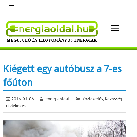
Skip
to
content
Energ
Megújuló és hagyományos energiák.
Minden, ami energia!
Kiégett egy autóbusz a 7-es
főúton
2016-01-06
energiaoldal
Közlekedés
,
Közösségi
közlekedés