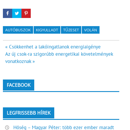
AUTÓBUSZOK
KIGYULLADT
TŰZESET
VOLÁN
Bejegyzés
« Csökkenhet a lakóingatlanok energiaigénye
Az új csok-ra szigorúbb energetikai követelmények
navigáció
vonatkoznak »
FACEBOOK
LEGFRISSEBB HÍREK
Hőség – Magyar Péter: több ezer ember maradt