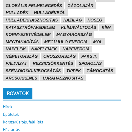
GLOBÁLIS FELMELEGEDÉS
GÁZOLAJÁR
HULLADÉK
HULLADÉKBÓL
HULLADÉKHASZNOSÍTÁS
HÁZILAG
HŐSÉG
KATASZTRÓFAVÉDELEM
KLÍMAVÁLTOZÁS
KÍNA
KÖRNYEZETVÉDELEM
MAGYARORSZÁG
MEGTAKARÍTÁS
MEGÚJULÓ ENERGIA
MOL
NAPELEM
NAPELEMEK
NAPENERGIA
NÉMETORSZÁG
OROSZORSZÁG
PAKS II.
PÁLYÁZAT
REZSICSÖKKENTÉS
SPÓROLÁS
SZÉN-DIOXID-KIBOCSÁTÁS
TIPPEK
TÁMOGATÁS
ÁRCSÖKKENÉS
ÚJRAHASZNOSÍTÁS
ROVATOK
Hírek
Épületek
Korszerűsítés, felújítás
Háztartás