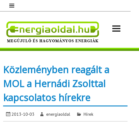
Skip
to
content
Energ
Megújuló és hagyományos energiák.
Minden, ami energia!
Közleményben reagált a
MOL a Hernádi Zsolttal
kapcsolatos hírekre
2013-10-03
energiaoldal
Hírek