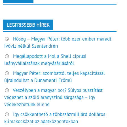
LEGFRISSEBB HÍREK
Hőség – Magyar Péter: több ezer ember maradt
ivóvíz nélkül Szentendrén
Megállapodott a Mol a Shell ciprusi
leányvállalatának megvásárlásáról
Magyar Péter: szombattól teljes kapacitással
újraindulhat a Dunamenti Erőmű
Veszélyben a magyar bor? Súlyos pusztítást
végezhet a szőlő aranyszínű sárgasága – így
védekezhetünk ellene
Így csökkenthető a többszázmilliárd dolláros
klímakockázat az adatközpontokban