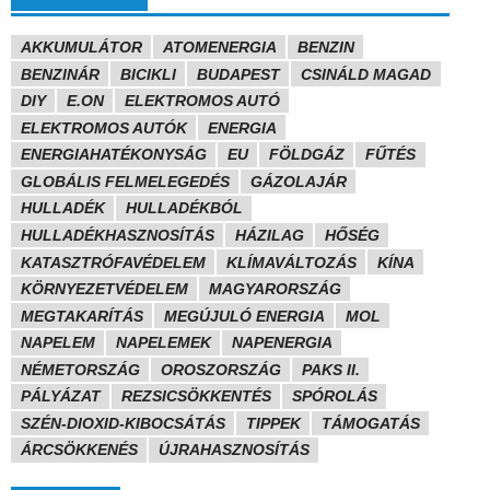
AKKUMULÁTOR
ATOMENERGIA
BENZIN
BENZINÁR
BICIKLI
BUDAPEST
CSINÁLD MAGAD
DIY
E.ON
ELEKTROMOS AUTÓ
ELEKTROMOS AUTÓK
ENERGIA
ENERGIAHATÉKONYSÁG
EU
FÖLDGÁZ
FŰTÉS
GLOBÁLIS FELMELEGEDÉS
GÁZOLAJÁR
HULLADÉK
HULLADÉKBÓL
HULLADÉKHASZNOSÍTÁS
HÁZILAG
HŐSÉG
KATASZTRÓFAVÉDELEM
KLÍMAVÁLTOZÁS
KÍNA
KÖRNYEZETVÉDELEM
MAGYARORSZÁG
MEGTAKARÍTÁS
MEGÚJULÓ ENERGIA
MOL
NAPELEM
NAPELEMEK
NAPENERGIA
NÉMETORSZÁG
OROSZORSZÁG
PAKS II.
PÁLYÁZAT
REZSICSÖKKENTÉS
SPÓROLÁS
SZÉN-DIOXID-KIBOCSÁTÁS
TIPPEK
TÁMOGATÁS
ÁRCSÖKKENÉS
ÚJRAHASZNOSÍTÁS