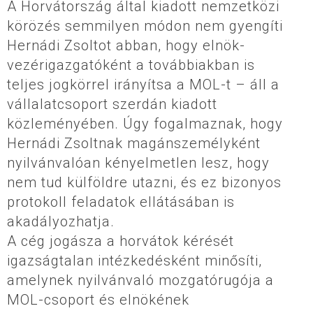
A Horvátország által kiadott nemzetközi
körözés semmilyen módon nem gyengíti
Hernádi Zsoltot abban, hogy elnök-
vezérigazgatóként a továbbiakban is
teljes jogkörrel irányítsa a MOL-t – áll a
vállalatcsoport szerdán kiadott
közleményében. Úgy fogalmaznak, hogy
Hernádi Zsoltnak magánszemélyként
nyilvánvalóan kényelmetlen lesz, hogy
nem tud külföldre utazni, és ez bizonyos
protokoll feladatok ellátásában is
akadályozhatja.
A cég jogásza a horvátok kérését
igazságtalan intézkedésként minősíti,
amelynek nyilvánvaló mozgatórugója a
MOL-csoport és elnökének