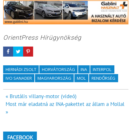
OrientPress Hírügynökség
HERNÁDI ZSOLT
HORVÁTORSZÁG
INA
INTERPOL
IVO SANADER
MAGYARORSZÁG
MOL
RENDŐRSÉG
Bejegyzés
« Brutális villany-motor (videó)
Most már eladatná az INA-pakettet az állam a Mollal
navigáció
»
FACEBOOK