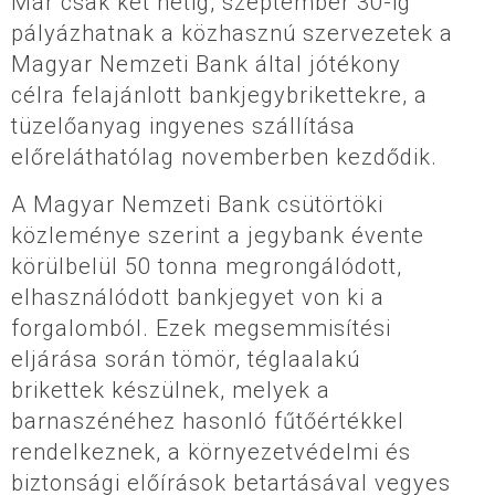
Már csak két hétig, szeptember 30-ig
pályázhatnak a közhasznú szervezetek a
Magyar Nemzeti Bank által jótékony
célra felajánlott bankjegybrikettekre, a
tüzelőanyag ingyenes szállítása
előreláthatólag novemberben kezdődik.
A Magyar Nemzeti Bank csütörtöki
közleménye szerint a jegybank évente
körülbelül 50 tonna megrongálódott,
elhasználódott bankjegyet von ki a
forgalomból. Ezek megsemmisítési
eljárása során tömör, téglaalakú
brikettek készülnek, melyek a
barnaszénéhez hasonló fűtőértékkel
rendelkeznek, a környezetvédelmi és
biztonsági előírások betartásával vegyes