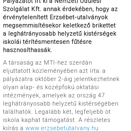
Pályázatot írt ki a Nemzeti Üdülési
Szolgálat Kft. annak érdekében, hogy az
érvénytelenített Erzsébet-utalványok
megsemmisítésekor keletkező brikettet
a leghátrányosabb helyzetű kistérségek
iskolái térítésmentesen fűtésre
hasznosíthassák.
A társaság az MTI-hez szerdán
eljuttatott közleményében azt írta: a
pályázatra október 2-áig jelentkezhetnek
olyan alap- és középfokú oktatási
intézmények, amelyek az ország 47
leghátrányosabb helyzetű kistérségében
találhatók. Legalább két, legfeljebb öt
iskola kaphat támogatást. A részletes
kiírás a
www.erzsebetutalvany.hu