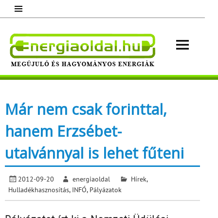
Skip
to
content
Energ
Megújuló és hagyományos energiák.
Minden, ami energia!
Már nem csak forinttal,
hanem Erzsébet-
utalvánnyal is lehet fűteni
2012-09-20
energiaoldal
Hírek
,
Hulladékhasznosítás
,
INFÓ
,
Pályázatok