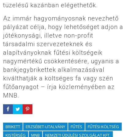
tüzelésű kazánban elégethetők.
Az immár hagyományosnak nevezhető
pályázat célja, hogy lehetőséget adjon a
jótékonysági, illetve non-profit
társadalmi szervezeteknek és
alapítványoknak fűtési költségeik
nagymértékű csökkentésére, ugyanis a
bankjegybrikettek alkalmazásával
kiválthatják a költséges fa vagy szén
fűtőanyagot – írja közleményében az
MNB.
BRIKETT
ERZSÉBET-UTALVÁNY
FŰTÉS
FŰTÉSI KÖLTSÉG
KISTÉRSÉG
MNB
NEMZETI ÜDÜLÉSI SZOLGÁLAT KFT.