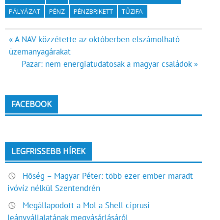
PÁLYÁZAT
PÉNZ
PÉNZBRIKETT
TŰZIFA
Bejegyzés
« A NAV közzétette az októberben elszámolható
üzemanyagárakat
navigáció
Pazar: nem energiatudatosak a magyar családok »
FACEBOOK
LEGFRISSEBB HÍREK
Hőség – Magyar Péter: több ezer ember maradt
ivóvíz nélkül Szentendrén
Megállapodott a Mol a Shell ciprusi
leányvállalatának megvásárlásáról