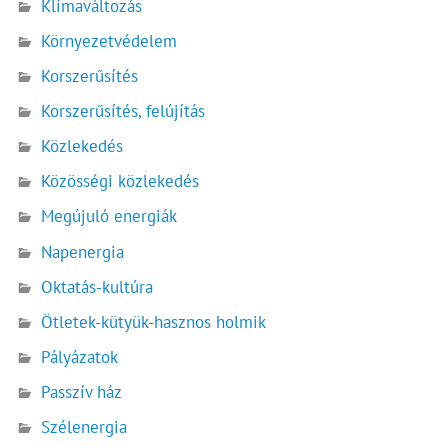
Klímaváltozás
Környezetvédelem
Korszerűsítés
Korszerűsítés, felújítás
Közlekedés
Közösségi közlekedés
Megújuló energiák
Napenergia
Oktatás-kultúra
Ötletek-kütyük-hasznos holmik
Pályázatok
Passzív ház
Szélenergia