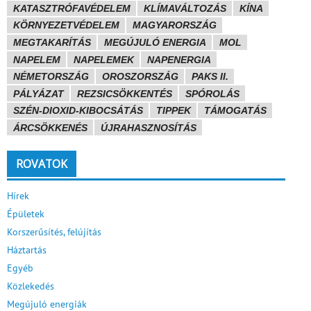
KATASZTRÓFAVÉDELEM
KLÍMAVÁLTOZÁS
KÍNA
KÖRNYEZETVÉDELEM
MAGYARORSZÁG
MEGTAKARÍTÁS
MEGÚJULÓ ENERGIA
MOL
NAPELEM
NAPELEMEK
NAPENERGIA
NÉMETORSZÁG
OROSZORSZÁG
PAKS II.
PÁLYÁZAT
REZSICSÖKKENTÉS
SPÓROLÁS
SZÉN-DIOXID-KIBOCSÁTÁS
TIPPEK
TÁMOGATÁS
ÁRCSÖKKENÉS
ÚJRAHASZNOSÍTÁS
ROVATOK
Hírek
Épületek
Korszerűsítés, felújítás
Háztartás
Egyéb
Közlekedés
Megújuló energiák