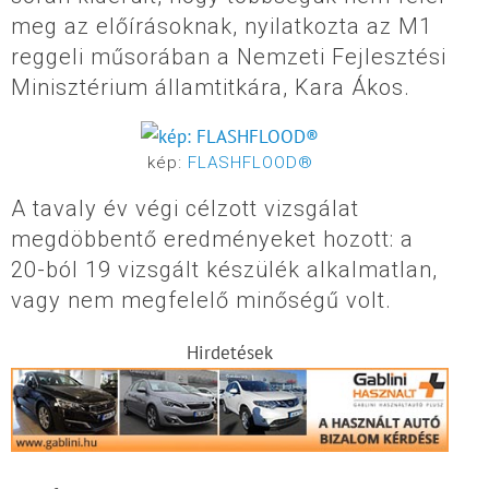
meg az előírásoknak, nyilatkozta az M1
reggeli műsorában a Nemzeti Fejlesztési
Minisztérium államtitkára, Kara Ákos.
kép:
FLASHFLOOD®
A tavaly év végi célzott vizsgálat
megdöbbentő eredményeket hozott: a
20-ból 19 vizsgált készülék alkalmatlan,
vagy nem megfelelő minőségű volt.
Hirdetések