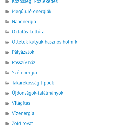
Közösségi közlekedés
Megújuló energiák
Napenergia
Oktatás-kultúra
Ötletek-kütyük-hasznos holmik
Pályázatok
Passzív ház
Szélenergia
Takarékosság tippek
Újdonságok-találmányok
Világítás
Vízenergia
Zöld rovat