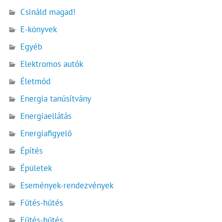
Csináld magad!
E-könyvek
Egyéb
Elektromos autók
Életmód
Energia tanúsítvány
Energiaellátás
Energiafigyelő
Építés
Épületek
Események-rendezvények
Fűtés-hűtés
Fűtés-hűtés