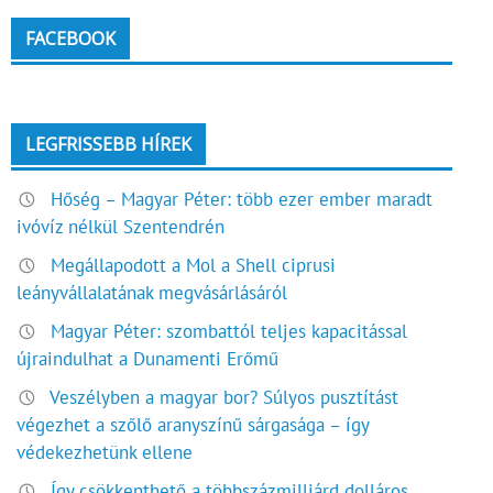
FACEBOOK
LEGFRISSEBB HÍREK
Hőség – Magyar Péter: több ezer ember maradt
ivóvíz nélkül Szentendrén
Megállapodott a Mol a Shell ciprusi
leányvállalatának megvásárlásáról
Magyar Péter: szombattól teljes kapacitással
újraindulhat a Dunamenti Erőmű
Veszélyben a magyar bor? Súlyos pusztítást
végezhet a szőlő aranyszínű sárgasága – így
védekezhetünk ellene
Így csökkenthető a többszázmilliárd dolláros