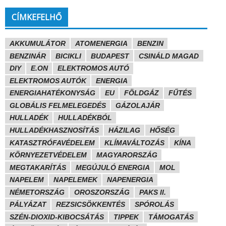
CÍMKEFELHŐ
AKKUMULÁTOR
ATOMENERGIA
BENZIN
BENZINÁR
BICIKLI
BUDAPEST
CSINÁLD MAGAD
DIY
E.ON
ELEKTROMOS AUTÓ
ELEKTROMOS AUTÓK
ENERGIA
ENERGIAHATÉKONYSÁG
EU
FÖLDGÁZ
FŰTÉS
GLOBÁLIS FELMELEGEDÉS
GÁZOLAJÁR
HULLADÉK
HULLADÉKBÓL
HULLADÉKHASZNOSÍTÁS
HÁZILAG
HŐSÉG
KATASZTRÓFAVÉDELEM
KLÍMAVÁLTOZÁS
KÍNA
KÖRNYEZETVÉDELEM
MAGYARORSZÁG
MEGTAKARÍTÁS
MEGÚJULÓ ENERGIA
MOL
NAPELEM
NAPELEMEK
NAPENERGIA
NÉMETORSZÁG
OROSZORSZÁG
PAKS II.
PÁLYÁZAT
REZSICSÖKKENTÉS
SPÓROLÁS
SZÉN-DIOXID-KIBOCSÁTÁS
TIPPEK
TÁMOGATÁS