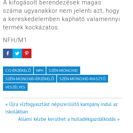
A kifogásolt berendezések magas
száma ugyanakkor nem jelenti azt, hogy
a kereskedelemben kapható valamennyi
termék kockázatos.
NFH/M1
CO-ÉRZÉKELŐ
NFH
SZÉN-MONOXID
SZÉN-MONOXID-ÉRZÉKELŐ
SZÉN-MONOXID-RIASZTÓ
VESZÉLYES
Bejegyzés
« Újra vízfogyasztást népszerűsítő kampány indul az
iskolákban
navigáció
Állami kézbe kerülhet a hulladékgazdálkodás »