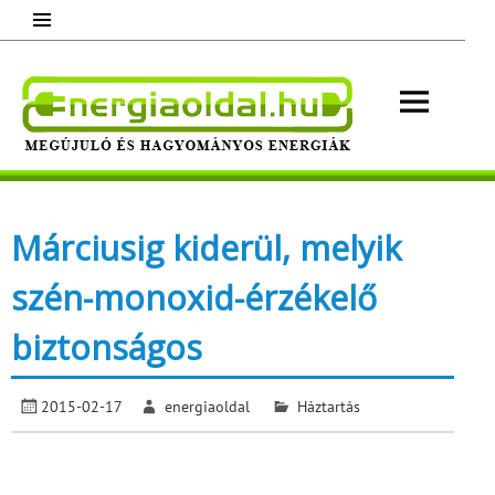
Skip
to
content
Energ
Megújuló és hagyományos energiák.
Minden, ami energia!
Márciusig kiderül, melyik
szén-monoxid-érzékelő
biztonságos
2015-02-17
energiaoldal
Háztartás