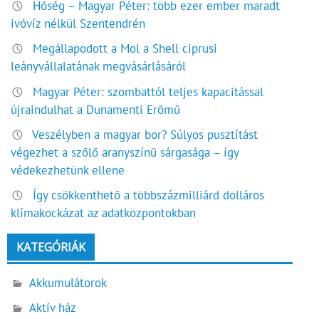
Hőség – Magyar Péter: több ezer ember maradt
ivóvíz nélkül Szentendrén
Megállapodott a Mol a Shell ciprusi
leányvállalatának megvásárlásáról
Magyar Péter: szombattól teljes kapacitással
újraindulhat a Dunamenti Erőmű
Veszélyben a magyar bor? Súlyos pusztítást
végezhet a szőlő aranyszínű sárgasága – így
védekezhetünk ellene
Így csökkenthető a többszázmilliárd dolláros
klímakockázat az adatközpontokban
KATEGÓRIÁK
Akkumulátorok
Aktív ház