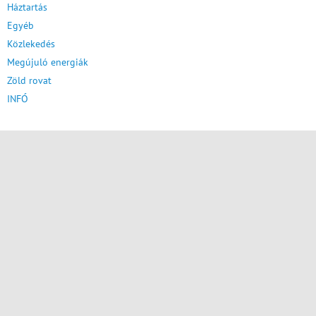
Háztartás
Egyéb
Közlekedés
Megújuló energiák
Zöld rovat
INFÓ