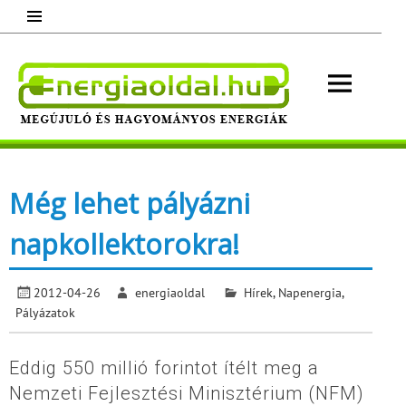
Skip
to
content
Energ
Megújuló és hagyományos energiák.
Minden, ami energia!
Még lehet pályázni
napkollektorokra!
2012-04-26
energiaoldal
Hírek
,
Napenergia
,
Pályázatok
Eddig 550 millió forintot ítélt meg a
Nemzeti Fejlesztési Minisztérium (NFM)