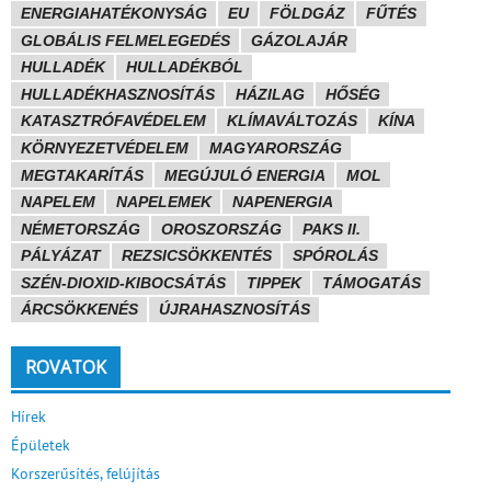
ENERGIAHATÉKONYSÁG
EU
FÖLDGÁZ
FŰTÉS
GLOBÁLIS FELMELEGEDÉS
GÁZOLAJÁR
HULLADÉK
HULLADÉKBÓL
HULLADÉKHASZNOSÍTÁS
HÁZILAG
HŐSÉG
KATASZTRÓFAVÉDELEM
KLÍMAVÁLTOZÁS
KÍNA
KÖRNYEZETVÉDELEM
MAGYARORSZÁG
MEGTAKARÍTÁS
MEGÚJULÓ ENERGIA
MOL
NAPELEM
NAPELEMEK
NAPENERGIA
NÉMETORSZÁG
OROSZORSZÁG
PAKS II.
PÁLYÁZAT
REZSICSÖKKENTÉS
SPÓROLÁS
SZÉN-DIOXID-KIBOCSÁTÁS
TIPPEK
TÁMOGATÁS
ÁRCSÖKKENÉS
ÚJRAHASZNOSÍTÁS
ROVATOK
Hírek
Épületek
Korszerűsítés, felújítás