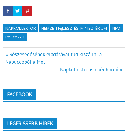
NAPKOLLEKTOR
NEMZETI FEJLESZTÉSI MINISZTÉRIUM
NFM
PÁLYÁZAT
Bejegyzés
« Részesedésének eladásával tud kiszállni a
Nabuccóból a Mol
navigáció
Napkollektoros ebédhordó »
FACEBOOK
LEGFRISSEBB HÍREK