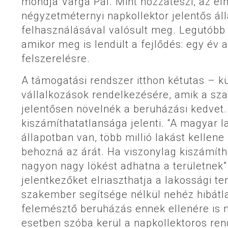
mondja Varga Pál. Mint hozzáteszi, az elm
négyzetméternyi napkollektor jelentős ál
felhasználásával valósult meg. Legutóbb 
amikor meg is lendült a fejlődés: egy év 
felszerelésre.
A támogatási rendszer itthon kétutas – kü
vállalkozások rendelkezésére, amik a szak
jelentősen növelnék a beruházási kedvet.
kiszámíthatatlansága jelenti. “A magyar 
állapotban van, több millió lakást kellene
behozná az árát. Ha viszonylag kiszámí
nagyon nagy lökést adhatna a területnek”
jelentkezőket elriaszthatja a lakossági te
szakember segítsége nélkül nehéz hibátla
felemésztő beruházás ennek ellenére is n
esetben szóba kerül a napkollektoros ren