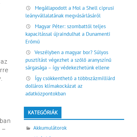
a
Megállapodott a Mol a Shell ciprusi
leányvállalatának megvásárlásáról
Magyar Péter: szombattól teljes
kapacitással újraindulhat a Dunamenti
Erőmű
Veszélyben a magyar bor? Súlyos
pusztítást végezhet a szőlő aranyszínű
 az
sárgasága – így védekezhetünk ellene
rre
.
Így csökkenthető a többszázmilliárd
dolláros klímakockázat az
adatközpontokban
KATEGÓRIÁK
nban
Akkumulátorok
” –