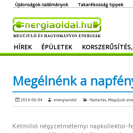
Skip
Újdonságok-találmányok
Takarékosság tippek
to
content
Ener
HÍREK
ÉPÜLETEK
KORSZERŰSÍTÉS,
Megújuló és hagyományos energiák. Min
Megélnénk a napfény
2014-06-04
energiaoldal
Háztartás
,
Megújuló ene
Kétmillió négyzetméternyi napkollektor-f