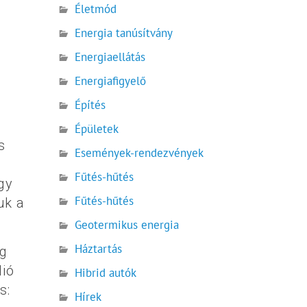
Életmód
Energia tanúsítvány
Energiaellátás
Energiafigyelő
Építés
Épületek
s
Események-rendezvények
Fűtés-hűtés
gy
Fűtés-hűtés
uk a
Geotermikus energia
Háztartás
eg
lió
Hibrid autók
s:
Hírek