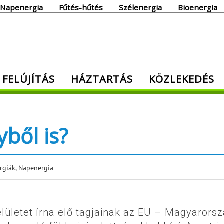
Napenergia
Fűtés-hűtés
Szélenergia
Bioenergia
giaoldal
 FELÚJÍTÁS
HÁZTARTÁS
KÖZLEKEDÉS
den, ami energia!
ből is?
rgiák
,
Napenergia
elületet írna elő tagjainak az EU – Magyarors