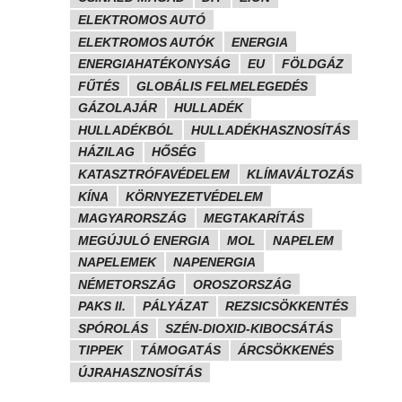
ELEKTROMOS AUTÓ
ELEKTROMOS AUTÓK
ENERGIA
ENERGIAHATÉKONYSÁG
EU
FÖLDGÁZ
FŰTÉS
GLOBÁLIS FELMELEGEDÉS
GÁZOLAJÁR
HULLADÉK
HULLADÉKBÓL
HULLADÉKHASZNOSÍTÁS
HÁZILAG
HŐSÉG
KATASZTRÓFAVÉDELEM
KLÍMAVÁLTOZÁS
KÍNA
KÖRNYEZETVÉDELEM
MAGYARORSZÁG
MEGTAKARÍTÁS
MEGÚJULÓ ENERGIA
MOL
NAPELEM
NAPELEMEK
NAPENERGIA
NÉMETORSZÁG
OROSZORSZÁG
PAKS II.
PÁLYÁZAT
REZSICSÖKKENTÉS
SPÓROLÁS
SZÉN-DIOXID-KIBOCSÁTÁS
TIPPEK
TÁMOGATÁS
ÁRCSÖKKENÉS
ÚJRAHASZNOSÍTÁS