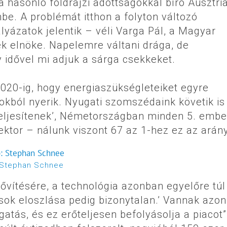
a hasonló földrajzi adottságokkal bíró Ausztri
mbe. A problémát itthon a folyton változó
ályázatok jelentik – véli Varga Pál, a Magyar
 elnöke. Napelemre váltani drága, de
 idővel mi adjuk a sárga csekkeket.
2020-ig, hogy energiaszükségleteiket egyre
kból nyerik. Nyugati szomszédaink követik is
teljesítenek’, Németországban minden 5. embe
ktor – nálunk viszont 67 az 1-hez ez az arány
Stephan Schnee
ővítésére, a technológia azonban egyelőre túl
ások eloszlása pedig bizonytalan.’ Vannak azo
atás, és ez erőteljesen befolyásolja a piacot