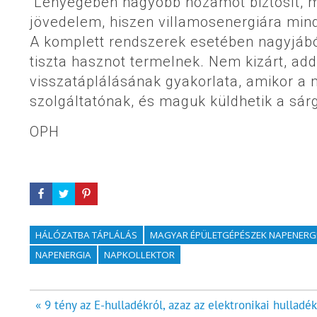
“Lényegében nagyobb hozamot biztosít, mi
jövedelem, hiszen villamosenergiára mind
A komplett rendszerek esetében nagyjábó
tiszta hasznot termelnek. Nem kizárt, ad
visszatáplálásának gyakorlata, amikor a 
szolgáltatónak, és maguk küldhetik a sár
OPH
HÁLÓZATBA TÁPLÁLÁS
MAGYAR ÉPÜLETGÉPÉSZEK NAPENERGI
NAPENERGIA
NAPKOLLEKTOR
Bejegyzés
« 9 tény az E-hulladékról, azaz az elektronikai hulladék