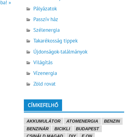
ba! »
Pályázatok
Passzív ház
Szélenergia
Takarékosság tippek
Újdonságok-találmányok
Világítás
Vízenergia
Zöld rovat
CÍMKEFELHŐ
AKKUMULÁTOR
ATOMENERGIA
BENZIN
BENZINÁR
BICIKLI
BUDAPEST
CSINÁLD MAGAD
DIY
E.ON