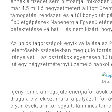
ennek a tizedét sem biztosítja, miközben 
már 4,5 millió négyzetmétert állított üze
támogatási rendszer, és a túl bonyolult p
Épületgépészek Napenergia Egyesületének
befektetéssé válhat – és nem kizárt, hogy
Az uniós tagországok egyik vállalása az 
jelentősebb százalékban megújuló forráso
irányelvet – az osztrákok egyenesen ‘túl
jut egy négyzetméternyi üzemelő napkolle
kép:
Igény lenne a megújuló energiaforrások b
drága a civilek számára, a pályázati forr
olyan évek, amikor egyáltalán nincs támog