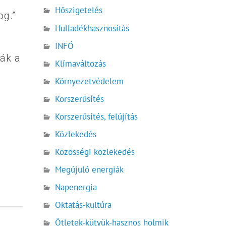
Hőszigetelés
og.”
Hulladékhasznosítás
INFÓ
ják a
Klímaváltozás
Környezetvédelem
Korszerűsítés
Korszerűsítés, felújítás
Közlekedés
Közösségi közlekedés
Megújuló energiák
Napenergia
Oktatás-kultúra
Ötletek-kütyük-hasznos holmik