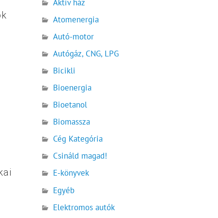
Aktív ház
ok
Atomenergia
Autó-motor
Autógáz, CNG, LPG
Bicikli
Bioenergia
Bioetanol
Biomassza
Cég Kategória
Csináld magad!
kai
E-könyvek
Egyéb
Elektromos autók