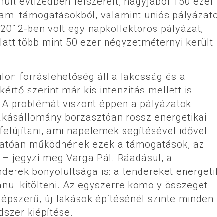
últ évtizedben felszerelt, nagyjából 150 ezer
lami támogatásokból, valamint uniós pályázat
2012-ben volt egy napkollektoros pályázat,
alatt több mint 50 ezer négyzetméternyi került
lön forráslehetőség áll a lakosság és a
értő szerint már kis intenzitás mellett is
 A problémát viszont éppen a pályázatok
lakásállomány borzasztóan rossz energetikai
 felújítani, ami napelemek segítésével idővel
thatóan működnének ezek a támogatások, az
 – jegyzi meg Varga Pál. Ráadásul, a
nderek bonyolultsága is: a tendereket energeti
nul kitölteni. Az egyszerre komoly összeget
épszerű, új lakások építésénél szinte minden
dszer kiépítése.