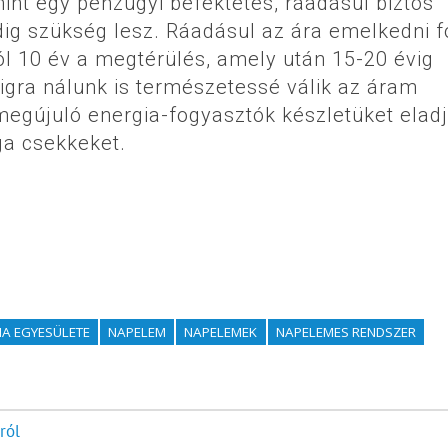
nt egy pénzügyi befektetés, ráadásul biztos
ig szükség lesz. Ráadásul az ára emelkedni f
l 10 év a megtérülés, amely után 15-20 évig
digra nálunk is természetessé válik az áram
megújuló energia-fogyasztók készletüket elad
ga csekkeket.
A EGYESÜLETE
NAPELEM
NAPELEMEK
NAPELEMES RENDSZER
ról