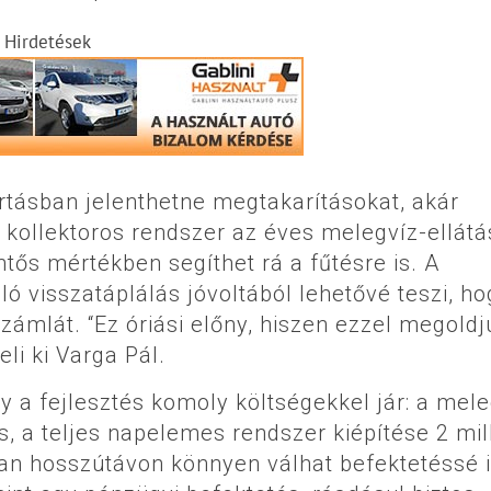
Hirdetések
rtásban jelenthetne megtakarításokat, akár
 kollektoros rendszer az éves melegvíz-ellátá
ntős mértékben segíthet rá a fűtésre is. A
ó visszatáplálás jóvoltából lehetővé teszi, ho
yszámlát. “Ez óriási előny, hiszen ezzel megoldj
eli ki Varga Pál.
y a fejlesztés komoly költségekkel jár: a mel
ós, a teljes napelemes rendszer kiépítése 2 mil
ban hosszútávon könnyen válhat befektetéssé i