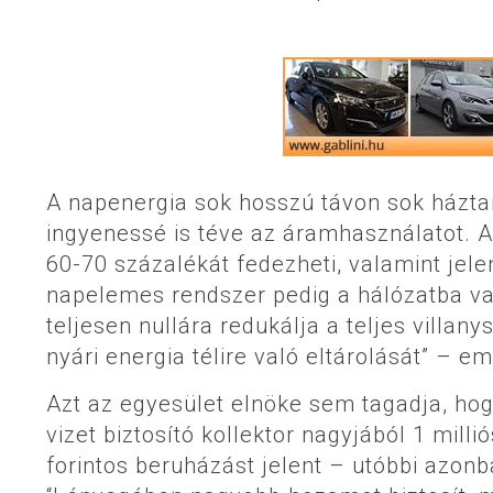
A napenergia sok hosszú távon sok házta
ingyenessé is téve az áramhasználatot. A
60-70 százalékát fedezheti, valamint jele
napelemes rendszer pedig a hálózatba val
teljesen nullára redukálja a teljes villan
nyári energia télire való eltárolását” – em
Azt az egyesület elnöke sem tagadja, hog
vizet biztosító kollektor nagyjából 1 milli
forintos beruházást jelent – utóbbi azon