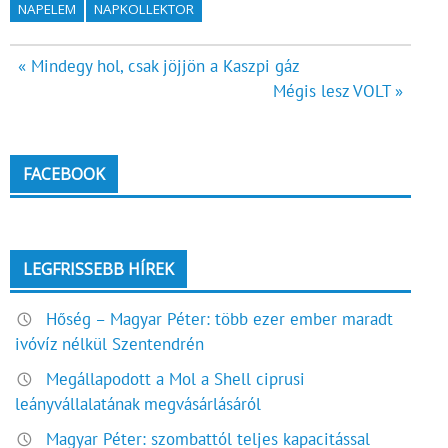
NAPELEM
NAPKOLLEKTOR
Bejegyzés
« Mindegy hol, csak jöjjön a Kaszpi gáz
Mégis lesz VOLT »
navigáció
FACEBOOK
LEGFRISSEBB HÍREK
Hőség – Magyar Péter: több ezer ember maradt
ivóvíz nélkül Szentendrén
Megállapodott a Mol a Shell ciprusi
leányvállalatának megvásárlásáról
Magyar Péter: szombattól teljes kapacitással