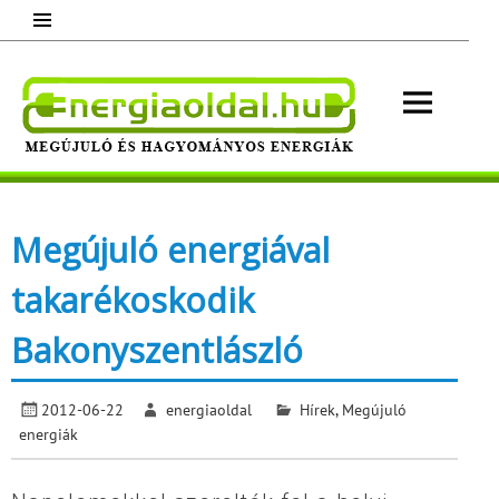
Skip
to
content
Energ
Megújuló és hagyományos energiák.
Minden, ami energia!
Megújuló energiával
takarékoskodik
Bakonyszentlászló
2012-06-22
energiaoldal
Hírek
,
Megújuló
energiák