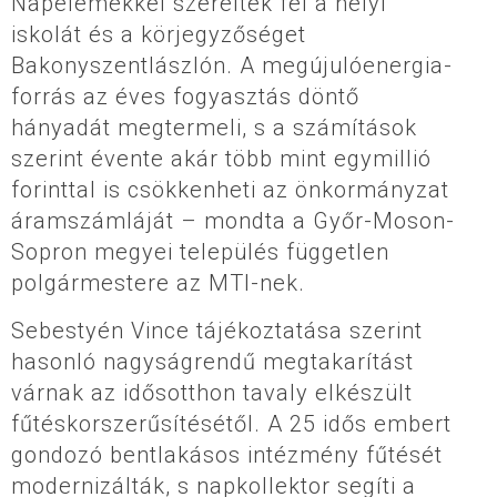
Napelemekkel szerelték fel a helyi
iskolát és a körjegyzőséget
Bakonyszentlászlón. A megújulóenergia-
forrás az éves fogyasztás döntő
hányadát megtermeli, s a számítások
szerint évente akár több mint egymillió
forinttal is csökkenheti az önkormányzat
áramszámláját – mondta a Győr-Moson-
Sopron megyei település független
polgármestere az MTI-nek.
Sebestyén Vince tájékoztatása szerint
hasonló nagyságrendű megtakarítást
várnak az idősotthon tavaly elkészült
fűtéskorszerűsítésétől. A 25 idős embert
gondozó bentlakásos intézmény fűtését
modernizálták, s napkollektor segíti a