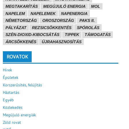
MEGTAKARÍTÁS
MEGÚJULÓ ENERGIA
MOL
NAPELEM
NAPELEMEK
NAPENERGIA
NÉMETORSZÁG
OROSZORSZÁG
PAKS II.
PÁLYÁZAT
REZSICSÖKKENTÉS
SPÓROLÁS
SZÉN-DIOXID-KIBOCSÁTÁS
TIPPEK
TÁMOGATÁS
ÁRCSÖKKENÉS
ÚJRAHASZNOSÍTÁS
ROVATOK
Hírek
Épületek
Korszerűsítés, felújítás
Háztartás
Egyéb
Közlekedés
Megújuló energiák
Zöld rovat