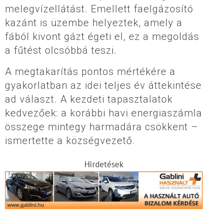
melegvízellátást. Emellett faelgázosító
kazánt is üzembe helyeztek, amely a
fából kivont gázt égeti el, ez a megoldás
a fűtést olcsóbbá teszi.
A megtakarítás pontos mértékére a
gyakorlatban az idei teljes év áttekintése
ad választ. A kezdeti tapasztalatok
kedvezőek: a korábbi havi energiaszámla
összege mintegy harmadára csökkent –
ismertette a községvezető.
Hirdetések