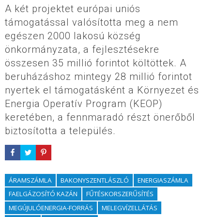
A két projektet európai uniós
támogatással valósította meg a nem
egészen 2000 lakosú község
önkormányzata, a fejlesztésekre
összesen 35 millió forintot költöttek. A
beruházáshoz mintegy 28 millió forintot
nyertek el támogatásként a Környezet és
Energia Operatív Program (KEOP)
keretében, a fennmaradó részt önerőből
biztosította a település.
ÁRAMSZÁMLA
BAKONYSZENTLÁSZLÓ
ENERGIASZÁMLA
FAELGÁZOSÍTÓ KAZÁN
FŰTÉSKORSZERŰSÍTÉS
MEGÚJULÓENERGIA-FORRÁS
MELEGVÍZELLÁTÁS