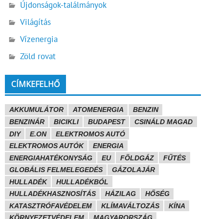
Újdonságok-találmányok
Világítás
Vízenergia
Zöld rovat
CÍMKEFELHŐ
AKKUMULÁTOR
ATOMENERGIA
BENZIN
BENZINÁR
BICIKLI
BUDAPEST
CSINÁLD MAGAD
DIY
E.ON
ELEKTROMOS AUTÓ
ELEKTROMOS AUTÓK
ENERGIA
ENERGIAHATÉKONYSÁG
EU
FÖLDGÁZ
FŰTÉS
GLOBÁLIS FELMELEGEDÉS
GÁZOLAJÁR
HULLADÉK
HULLADÉKBÓL
HULLADÉKHASZNOSÍTÁS
HÁZILAG
HŐSÉG
KATASZTRÓFAVÉDELEM
KLÍMAVÁLTOZÁS
KÍNA
KÖRNYEZETVÉDELEM
MAGYARORSZÁG