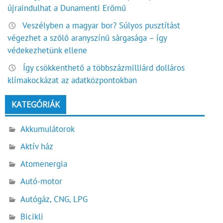
újraindulhat a Dunamenti Erőmű
Veszélyben a magyar bor? Súlyos pusztítást
végezhet a szőlő aranyszínű sárgasága – így
védekezhetünk ellene
Így csökkenthető a többszázmilliárd dolláros
klímakockázat az adatközpontokban
KATEGÓRIÁK
Akkumulátorok
Aktív ház
Atomenergia
Autó-motor
Autógáz, CNG, LPG
Bicikli