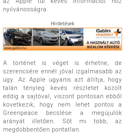
az Apple túl kevés információt hoz
nyilvánosságra.
Hirdetések
A történet is véget is érhetne, de
szerencsére ennél jóval izgalmasabb az
ügy. Az Apple ugyanis azt állítja, hogy
talán tényleg kevés részletet közölt
eddig a sajtóval, viszont pontosan ebből
következik, hogy nem lehet pontos a
Greenpeace becslése a megújulók
arányát illetően. Sőt mi több, az
megdöbbentően pontatlan.