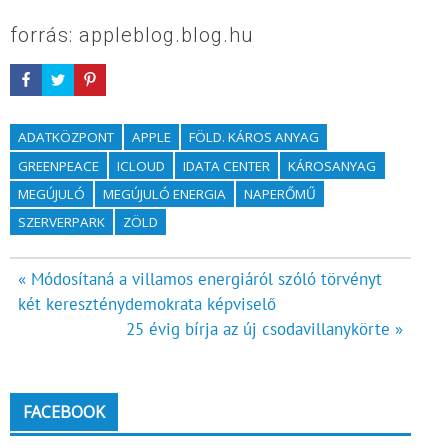
forrás: appleblog.blog.hu
ADATKÖZPONT
APPLE
FÖLD. KÁROS ANYAG
GREENPEACE
ICLOUD
IDATA CENTER
KÁROSANYAG
MEGÚJULÓ
MEGÚJULÓ ENERGIA
NAPERŐMŰ
SZERVERPARK
ZÖLD
Bejegyzés
« Módosítaná a villamos energiáról szóló törvényt
két kereszténydemokrata képviselő
navigáció
25 évig bírja az új csodavillanykörte »
FACEBOOK