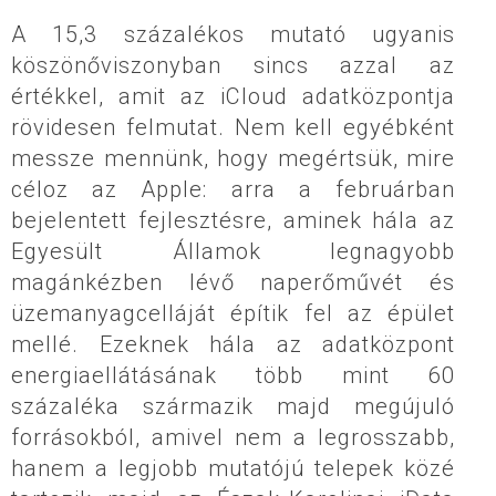
A 15,3 százalékos mutató ugyanis
köszönőviszonyban sincs azzal az
értékkel, amit az iCloud adatközpontja
rövidesen felmutat. Nem kell egyébként
messze mennünk, hogy megértsük, mire
céloz az Apple: arra a februárban
bejelentett fejlesztésre, aminek hála az
Egyesült Államok legnagyobb
magánkézben lévő naperőművét és
üzemanyagcelláját építik fel az épület
mellé. Ezeknek hála az adatközpont
energiaellátásának több mint 60
százaléka származik majd megújuló
forrásokból, amivel nem a legrosszabb,
hanem a legjobb mutatójú telepek közé