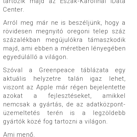
tartozik majd az Észak-Karolinai iData
Center.
Arról meg már ne is beszéljünk, hogy a
rövidesen megnyitó oregoni telep száz
százalékban megújulókra támaszkodik
majd, ami ebben a méretben lényegében
egyedülálló a világon.
Szóval a Greenpeace táblázata egy
aktuális helyzetre talán igaz lehet,
viszont az Apple már régen bejelentette
azokat a fejlesztéseket, amikkel
nemcsak a gyártás, de az adatközpont-
üzemeltetés terén is a legzöldebb
gyártók közé fog tartozni a világon.
Ami menő.