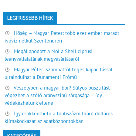
LEGFRISSEBB HÍREK
Hőség – Magyar Péter: több ezer ember maradt
ivóvíz nélkül Szentendrén
Megállapodott a Mol a Shell ciprusi
leányvállalatának megvásárlásáról
Magyar Péter: szombattól teljes kapacitással
újraindulhat a Dunamenti Erőmű
Veszélyben a magyar bor? Súlyos pusztítást
végezhet a szőlő aranyszínű sárgasága – így
védekezhetünk ellene
Így csökkenthető a többszázmilliárd dolláros
klímakockázat az adatközpontokban
KATEGÓRIÁK