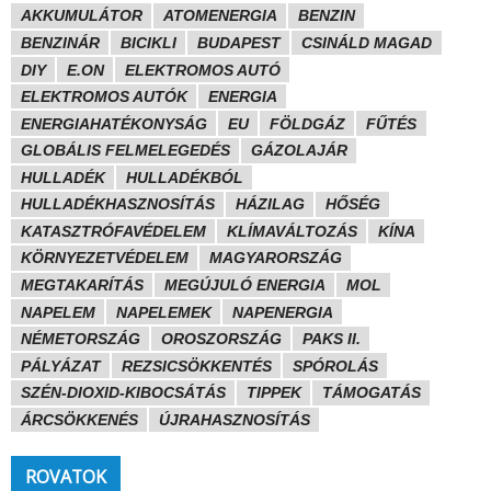
AKKUMULÁTOR
ATOMENERGIA
BENZIN
BENZINÁR
BICIKLI
BUDAPEST
CSINÁLD MAGAD
DIY
E.ON
ELEKTROMOS AUTÓ
ELEKTROMOS AUTÓK
ENERGIA
ENERGIAHATÉKONYSÁG
EU
FÖLDGÁZ
FŰTÉS
GLOBÁLIS FELMELEGEDÉS
GÁZOLAJÁR
HULLADÉK
HULLADÉKBÓL
HULLADÉKHASZNOSÍTÁS
HÁZILAG
HŐSÉG
KATASZTRÓFAVÉDELEM
KLÍMAVÁLTOZÁS
KÍNA
KÖRNYEZETVÉDELEM
MAGYARORSZÁG
MEGTAKARÍTÁS
MEGÚJULÓ ENERGIA
MOL
NAPELEM
NAPELEMEK
NAPENERGIA
NÉMETORSZÁG
OROSZORSZÁG
PAKS II.
PÁLYÁZAT
REZSICSÖKKENTÉS
SPÓROLÁS
SZÉN-DIOXID-KIBOCSÁTÁS
TIPPEK
TÁMOGATÁS
ÁRCSÖKKENÉS
ÚJRAHASZNOSÍTÁS
ROVATOK