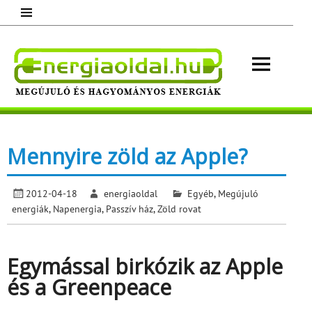
Skip
to
content
Energ
Megújuló és hagyományos energiák.
Minden, ami energia!
Mennyire zöld az Apple?
2012-04-18
energiaoldal
Egyéb
,
Megújuló
energiák
,
Napenergia
,
Passzív ház
,
Zöld rovat
Egymással birkózik az Apple
és a Greenpeace