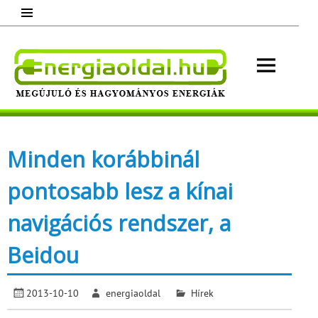
Skip
to
content
Energ
Megújuló és hagyományos energiák.
Minden, ami energia!
Minden korábbinál
pontosabb lesz a kínai
navigációs rendszer, a
Beidou
2013-10-10
energiaoldal
Hírek