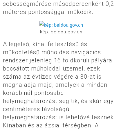
sebességmérése másodpercenként 0,2
méteres pontossággal működik.
kép: beidou.gov.cn
A legelső, kínai fejlesztésű és
működtetésű műholdas navigációs
rendszer jelenleg 16 földkörüli pályára
bocsátott műholddal üzemel, ezek
száma az évtized végére a 30-at is
meghaladja majd, amelyek a minden
korábbinál pontosabb
helymeghatározást segítik, és akár egy
centiméteres távolságú
helymeghatározást is lehetővé tesznek
Kínában és az ázsiai térségben. A