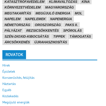
KATASZTRÓFAVÉDELEM
KLÍMAVÁLTOZÁS
KÍNA
KÖRNYEZETVÉDELEM
MAGYARORSZÁG
MEGTAKARÍTÁS
MEGÚJULÓ ENERGIA
MOL
NAPELEM
NAPELEMEK
NAPENERGIA
NÉMETORSZÁG
OROSZORSZÁG
PAKS II.
PÁLYÁZAT
REZSICSÖKKENTÉS
SPÓROLÁS
SZÉN-DIOXID-KIBOCSÁTÁS
TIPPEK
TÁMOGATÁS
ÁRCSÖKKENÉS
ÚJRAHASZNOSÍTÁS
ROVATOK
Hírek
Épületek
Korszerűsítés, felújítás
Háztartás
Egyéb
Közlekedés
Megújuló energiák