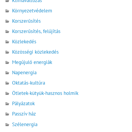
Klímaváltozás
Környezetvédelem
Korszerűsítés
Korszerűsítés, felújítás
Közlekedés
Közösségi közlekedés
Megújuló energiák
Napenergia
Oktatás-kultúra
Ötletek-kütyük-hasznos holmik
Pályázatok
Passzív ház
Szélenergia