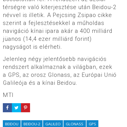
térségre való kiterjesztése után Beidou-2
névvel is illetik. A Pejcsing Zsipao cikke
szerint a fejlesztésekkel a műholdas
navigáció kínai ipara akár a 400 milliárd
jüanos (14,4 ezer milliárd forint)
nagyságot is elérheti.
Jelenleg négy jelentősebb navigációs
rendszert alkalmaznak a világban, ezek
a GPS, az orosz Glonass, az Európai Unió
Galileója és a kínai Beidou.
MTI
BEIDOU
BEIDOU-2
GALILEO
GLONASS
GPS