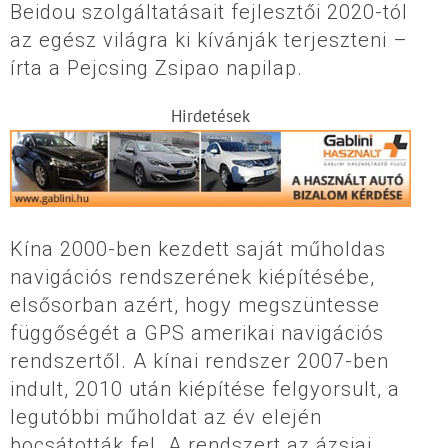
Beidou szolgáltatásait fejlesztői 2020-tól
az egész világra ki kívánják terjeszteni –
írta a Pejcsing Zsipao napilap.
Hirdetések
Kína 2000-ben kezdett saját műholdas
navigációs rendszerének kiépítésébe,
elsősorban azért, hogy megszüntesse
függőségét a GPS amerikai navigációs
rendszertől. A kínai rendszer 2007-ben
indult, 2010 után kiépítése felgyorsult, a
legutóbbi műholdat az év elején
bocsátották fel. A rendszert az ázsiai