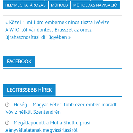
HELYMEGHATÁROZÁS
MŰHOLD
MŰHOLDAS NAVIGÁCIÓ
Bejegyzés
« Közel 1 milliárd embernek nincs tiszta ivóvize
A WTO-tól vár döntést Brüsszel az orosz
navigáció
újrahasznosítási díj ügyében »
FACEBOOK
LEGFRISSEBB HÍREK
Hőség – Magyar Péter: több ezer ember maradt
ivóvíz nélkül Szentendrén
Megállapodott a Mol a Shell ciprusi
leányvállalatának megvásárlásáról