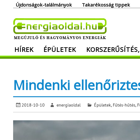
Skip
Újdonságok-találmányok
Takarékosság tippek
to
content
Ener
HÍREK
ÉPÜLETEK
KORSZERŰSÍTÉS,
Megújuló és hagyományos energiák. Min
Mindenki ellenőrizte
2018-10-10
energiaoldal
Épületek
,
Fűtés-hűtés
,
F