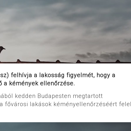
z) felhívja a lakosság figyelmét, hogy a
ő a kémények ellenőrzése.
ából kedden Budapesten megtartott
 a fővárosi lakások kéményellenőrzéséért fele