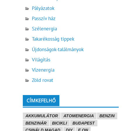
Pályázatok
Passzív ház
Szélenergia
Takarékosság tippek
Újdonságok-találmányok
Világítás
Vízenergia
Zöld rovat
CÍMKEFELHŐ
AKKUMULÁTOR
ATOMENERGIA
BENZIN
BENZINÁR
BICIKLI
BUDAPEST
CSINÁLD MAGAD
DIY
E.ON