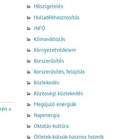
Hőszigetelés
Hulladékhasznosítás
INFÓ
Klímaváltozás
Környezetvédelem
Korszerűsítés
Korszerűsítés, felújítás
Közlekedés
Közösségi közlekedés
Megújuló energiák
rén »
Napenergia
Oktatás-kultúra
Ötletek-kütyük-hasznos holmik