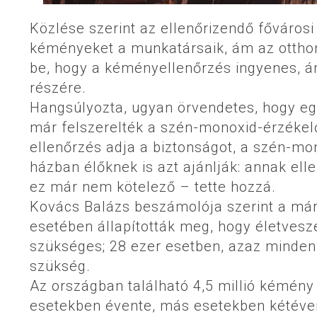
Közlése szerint az ellenőrizendő főváros
kéményeket a munkatársaik, ám az ottho
be, hogy a kéményellenőrzés ingyenes, á
részére.
Hangsúlyozta, ugyan örvendetes, hogy e
már felszerelték a szén-monoxid-érzékel
ellenőrzés adja a biztonságot, a szén-mo
házban élőknek is azt ajánlják: annak el
ez már nem kötelező – tette hozzá.
Kovács Balázs beszámolója szerint a már
esetében állapították meg, hogy életvesz
szükséges; 28 ezer esetben, azaz minden 
szükség.
Az országban található 4,5 millió kémény
esetekben évente, más esetekben kétéve