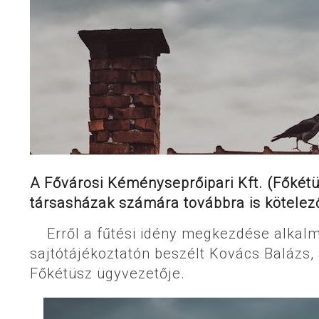
A Fővárosi Kéményseprőipari Kft. (Főkétüs
társasházak számára továbbra is kötelez
Erről a fűtési idény megkezdése alkalm
sajtótájékoztatón beszélt Kovács Balázs,
Főkétüsz ügyvezetője.