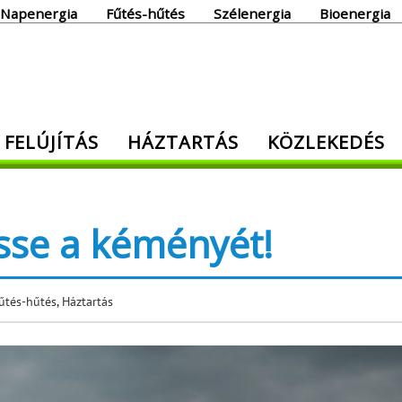
Napenergia
Fűtés-hűtés
Szélenergia
Bioenergia
giaoldal
 FELÚJÍTÁS
HÁZTARTÁS
KÖZLEKEDÉS
den, ami energia!
sse a kéményét!
űtés-hűtés
,
Háztartás