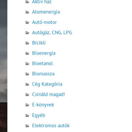
Aktív ház
Atomenergia
Autó-motor
Autógáz, CNG, LPG
Bicikli
Bioenergia
Bioetanol
Biomassza
Cég Kategória
Csináld magad!
E-könyvek
Egyéb
Elektromos autók