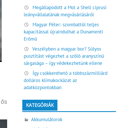
Megállapodott a Mol a Shell ciprusi
leányvállalatának megvásárlásáról
Magyar Péter: szombattól teljes
kapacitással újraindulhat a Dunamenti
Erőmű
Veszélyben a magyar bor? Súlyos
pusztítást végezhet a szőlő aranyszínű
sárgasága – így védekezhetünk ellene
Így csökkenthető a többszázmilliárd
dolláros klímakockázat az
adatközpontokban
lős
KATEGÓRIÁK
Akkumulátorok