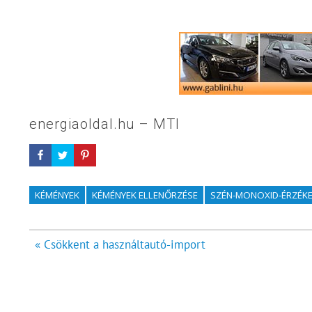
energiaoldal.hu – MTI
KÉMÉNYEK
KÉMÉNYEK ELLENŐRZÉSE
SZÉN-MONOXID-ÉRZÉK
Bejegyzés
« Csökkent a használtautó-import
navigáció