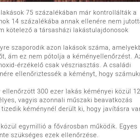
i lakások 75 százalékában már kontrollálták a
nok 14 százalékába annak ellenére nem jutot
m kötelező a társasházi lakástulajdonosok
gyre szaporodik azon lakások száma, amelyek
őt, ám ez nem pótolja a kéményellenőrzést. A
noxid-érzékelő csak vészriasztás. A családi
lenére ellenőriztessék a kéményt, hogy számuk
 ellenőrzött 300 ezer lakás kéményei közül 1
élyes, vagyis azonnali műszaki beavatkozás
tizedik kéménynél derült ki, hogy javításra va
 közül egymillió a fővárosban működik. Egyes
nte szükséges ezek ellenőrzése.