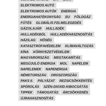
ELEKTROMOS AUTÓ
ELEKTROMOS AUTÓK
ENERGIA
ENERGIAHATÉKONYSÁG
EU
FÖLDGÁZ
FŰTÉS
GLOBÁLIS FELMELEGEDÉS
GÁZOLAJÁR
HULLADÉK
HULLADÉKBÓL
HULLADÉKHASZNOSÍTÁS
HÁZILAG
HŐSÉG
KATASZTRÓFAVÉDELEM
KLÍMAVÁLTOZÁS
KÍNA
KÖRNYEZETVÉDELEM
MAGYARORSZÁG
MEGTAKARÍTÁS
MEGÚJULÓ ENERGIA
MOL
NAPELEM
NAPELEMEK
NAPENERGIA
NÉMETORSZÁG
OROSZORSZÁG
PAKS II.
PÁLYÁZAT
REZSICSÖKKENTÉS
SPÓROLÁS
SZÉN-DIOXID-KIBOCSÁTÁS
TIPPEK
TÁMOGATÁS
ÁRCSÖKKENÉS
ÚJRAHASZNOSÍTÁS