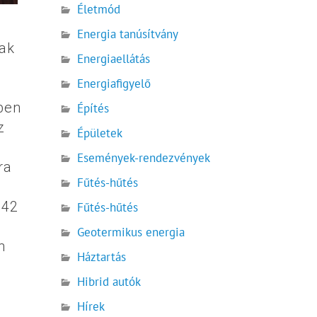
Életmód
Energia tanúsítvány
tak
Energiaellátás
Energiafigyelő
ben
Építés
z
Épületek
Események-rendezvények
ra
Fűtés-hűtés
242
Fűtés-hűtés
Geotermikus energia
n
Háztartás
Hibrid autók
Hírek