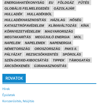
ENERGIAHATÉKONYSÁG
EU
FÖLDGÁZ
FŰTÉS
GLOBÁLIS FELMELEGEDÉS
GÁZOLAJÁR
HULLADÉK
HULLADÉKBÓL
HULLADÉKHASZNOSÍTÁS
HÁZILAG
HŐSÉG
KATASZTRÓFAVÉDELEM
KLÍMAVÁLTOZÁS
KÍNA
KÖRNYEZETVÉDELEM
MAGYARORSZÁG
MEGTAKARÍTÁS
MEGÚJULÓ ENERGIA
MOL
NAPELEM
NAPELEMEK
NAPENERGIA
NÉMETORSZÁG
OROSZORSZÁG
PAKS II.
PÁLYÁZAT
REZSICSÖKKENTÉS
SPÓROLÁS
SZÉN-DIOXID-KIBOCSÁTÁS
TIPPEK
TÁMOGATÁS
ÁRCSÖKKENÉS
ÚJRAHASZNOSÍTÁS
ROVATOK
Hírek
Épületek
Korszerűsítés, felújítás