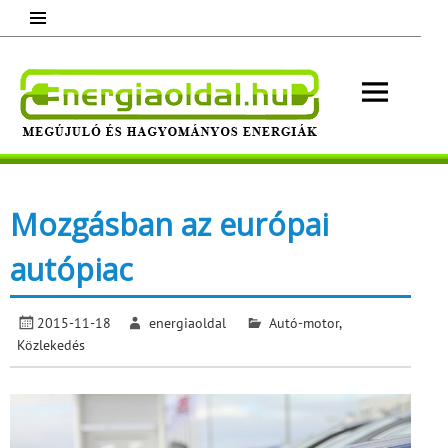
Skip
to
content
Energ
Megújuló és hagyományos energiák.
Minden, ami energia!
Mozgásban az európai
autópiac
2015-11-18
energiaoldal
Autó-motor
,
Közlekedés