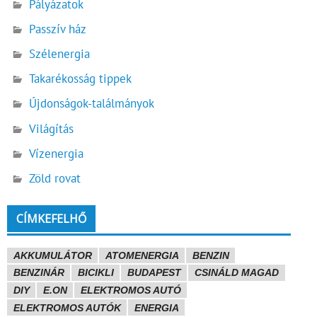
Pályázatok
Passzív ház
Szélenergia
Takarékosság tippek
Újdonságok-találmányok
Világítás
Vízenergia
Zöld rovat
CÍMKEFELHŐ
AKKUMULÁTOR
ATOMENERGIA
BENZIN
BENZINÁR
BICIKLI
BUDAPEST
CSINÁLD MAGAD
DIY
E.ON
ELEKTROMOS AUTÓ
ELEKTROMOS AUTÓK
ENERGIA