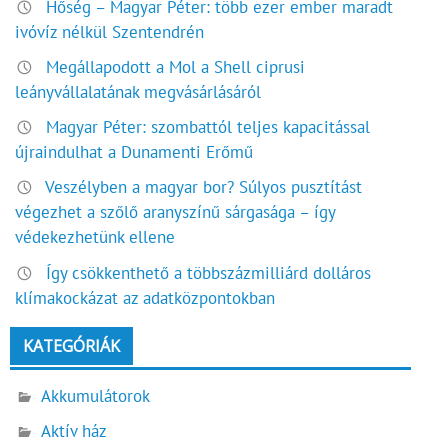
Hőség – Magyar Péter: több ezer ember maradt
ivóvíz nélkül Szentendrén
Megállapodott a Mol a Shell ciprusi
leányvállalatának megvásárlásáról
Magyar Péter: szombattól teljes kapacitással
újraindulhat a Dunamenti Erőmű
Veszélyben a magyar bor? Súlyos pusztítást
végezhet a szőlő aranyszínű sárgasága – így
védekezhetünk ellene
Így csökkenthető a többszázmilliárd dolláros
klímakockázat az adatközpontokban
KATEGÓRIÁK
Akkumulátorok
Aktív ház