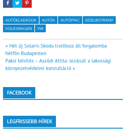
AUTÓELADÁSOK
AUTÓK
AUTÓPIAC
DÍZELBOTRÁNY
VOLKSWAGEN
VW
Bejegyzés
« Hét új Solaris-Skoda trolibusz áll forgalomba
hétfőn Budapesten
navigáció
Paksi bővítés – Aszódi Attila: lezárult a lakossági
környezetvédelmi konzultáció »
FACEBOOK
LEGFRISSEBB HÍREK