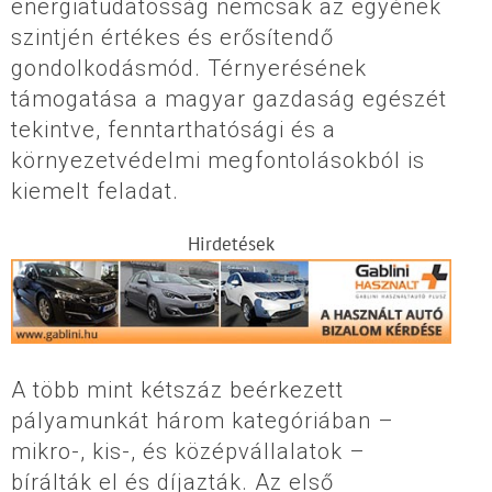
energiatudatosság nemcsak az egyének
szintjén értékes és erősítendő
gondolkodásmód. Térnyerésének
támogatása a magyar gazdaság egészét
tekintve, fenntarthatósági és a
környezetvédelmi megfontolásokból is
kiemelt feladat.
Hirdetések
A több mint kétszáz beérkezett
pályamunkát három kategóriában –
mikro-, kis-, és középvállalatok –
bírálták el és díjazták. Az első