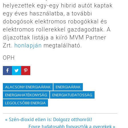
helyezettek egy-egy hibrid autót kaptak
egy éves használatba, a további
dobogósok elektromos robogókkal és
elektromos rollerekkel gazdagodtak. A
díjazottak listája a kiíró MVM Partner
Zrt.
honlapján
megtalálható.
OPH
ALACSONY ENERGIAÁRAK
ENERGIAÁRAK
ENERGIAHATÉKONYSÁG
ENERGIATUDATOSSÁG
LEGOLCSÓBB ENERGIA
Bejegyzés
« Szén-dioxid ellen is: Dolgozz otthonról!
Egyre tudatosabb fogyasztók a gyerekek »