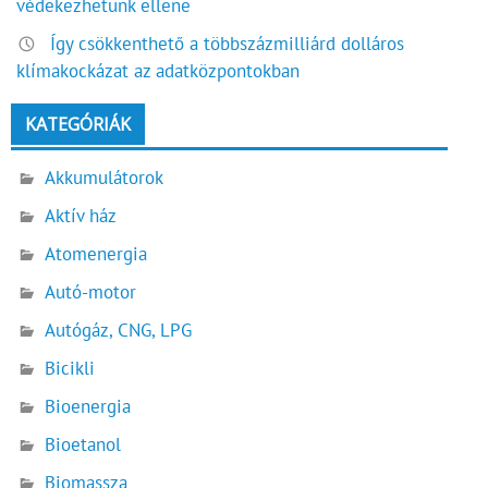
védekezhetünk ellene
Így csökkenthető a többszázmilliárd dolláros
klímakockázat az adatközpontokban
KATEGÓRIÁK
Akkumulátorok
Aktív ház
Atomenergia
Autó-motor
Autógáz, CNG, LPG
Bicikli
Bioenergia
Bioetanol
Biomassza