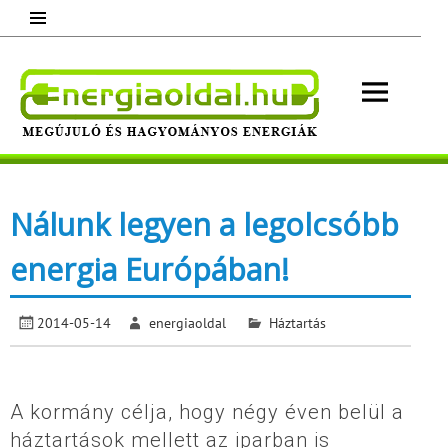
Skip
to
content
Energ
Megújuló és hagyományos energiák.
Minden, ami energia!
Nálunk legyen a legolcsóbb
energia Európában!
2014-05-14
energiaoldal
Háztartás
A kormány célja, hogy négy éven belül a
háztartások mellett az iparban is