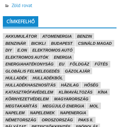
Zöld rovat
CÍMKEFELHŐ
AKKUMULÁTOR
ATOMENERGIA
BENZIN
BENZINÁR
BICIKLI
BUDAPEST
CSINÁLD MAGAD
DIY
E.ON
ELEKTROMOS AUTÓ
ELEKTROMOS AUTÓK
ENERGIA
ENERGIAHATÉKONYSÁG
EU
FÖLDGÁZ
FŰTÉS
GLOBÁLIS FELMELEGEDÉS
GÁZOLAJÁR
HULLADÉK
HULLADÉKBÓL
HULLADÉKHASZNOSÍTÁS
HÁZILAG
HŐSÉG
KATASZTRÓFAVÉDELEM
KLÍMAVÁLTOZÁS
KÍNA
KÖRNYEZETVÉDELEM
MAGYARORSZÁG
MEGTAKARÍTÁS
MEGÚJULÓ ENERGIA
MOL
NAPELEM
NAPELEMEK
NAPENERGIA
NÉMETORSZÁG
OROSZORSZÁG
PAKS II.
PÁLYÁZAT
REZSICSÖKKENTÉS
SPÓROLÁS