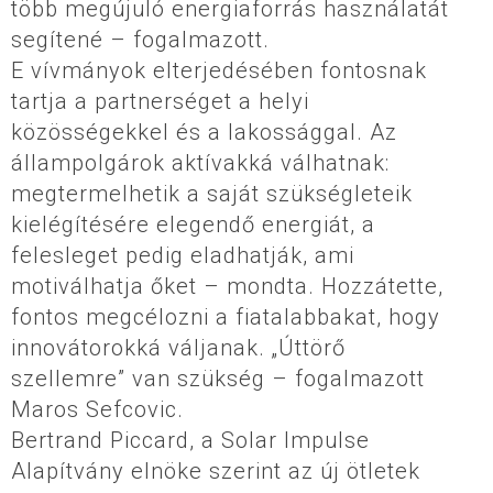
több megújuló energiaforrás használatát
segítené – fogalmazott.
E vívmányok elterjedésében fontosnak
tartja a partnerséget a helyi
közösségekkel és a lakossággal. Az
állampolgárok aktívakká válhatnak:
megtermelhetik a saját szükségleteik
kielégítésére elegendő energiát, a
felesleget pedig eladhatják, ami
motiválhatja őket – mondta. Hozzátette,
fontos megcélozni a fiatalabbakat, hogy
innovátorokká váljanak. „Úttörő
szellemre” van szükség – fogalmazott
Maros Sefcovic.
Bertrand Piccard, a Solar Impulse
Alapítvány elnöke szerint az új ötletek