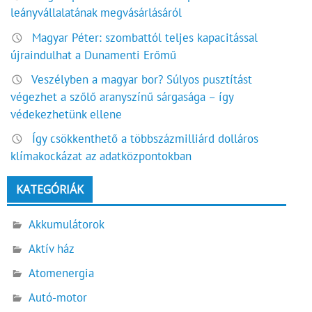
leányvállalatának megvásárlásáról
Magyar Péter: szombattól teljes kapacitással
újraindulhat a Dunamenti Erőmű
Veszélyben a magyar bor? Súlyos pusztítást
végezhet a szőlő aranyszínű sárgasága – így
védekezhetünk ellene
Így csökkenthető a többszázmilliárd dolláros
klímakockázat az adatközpontokban
KATEGÓRIÁK
Akkumulátorok
Aktív ház
Atomenergia
Autó-motor