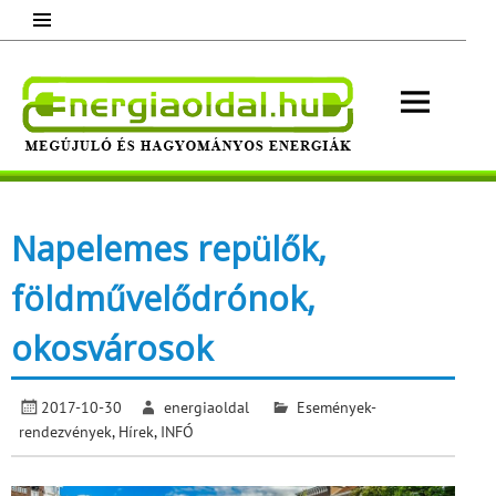
Skip
to
content
Energ
Megújuló és hagyományos energiák.
Minden, ami energia!
Napelemes repülők,
földművelődrónok,
okosvárosok
2017-10-30
energiaoldal
Események-
rendezvények
,
Hírek
,
INFÓ