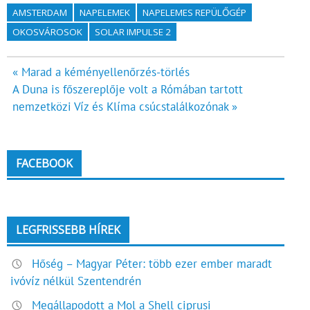
AMSTERDAM
NAPELEMEK
NAPELEMES REPÜLŐGÉP
OKOSVÁROSOK
SOLAR IMPULSE 2
Bejegyzés
« Marad a kéményellenőrzés-törlés
A Duna is főszereplője volt a Rómában tartott
navigáció
nemzetközi Víz és Klíma csúcstalálkozónak »
FACEBOOK
LEGFRISSEBB HÍREK
Hőség – Magyar Péter: több ezer ember maradt
ivóvíz nélkül Szentendrén
Megállapodott a Mol a Shell ciprusi