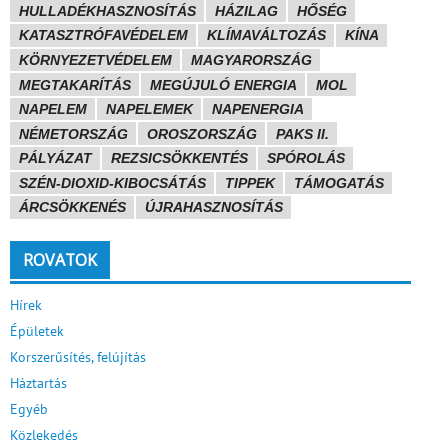
HULLADÉKHASZNOSÍTÁS
HÁZILAG
HŐSÉG
KATASZTRÓFAVÉDELEM
KLÍMAVÁLTOZÁS
KÍNA
KÖRNYEZETVÉDELEM
MAGYARORSZÁG
MEGTAKARÍTÁS
MEGÚJULÓ ENERGIA
MOL
NAPELEM
NAPELEMEK
NAPENERGIA
NÉMETORSZÁG
OROSZORSZÁG
PAKS II.
PÁLYÁZAT
REZSICSÖKKENTÉS
SPÓROLÁS
SZÉN-DIOXID-KIBOCSÁTÁS
TIPPEK
TÁMOGATÁS
ÁRCSÖKKENÉS
ÚJRAHASZNOSÍTÁS
ROVATOK
Hírek
Épületek
Korszerűsítés, felújítás
Háztartás
Egyéb
Közlekedés