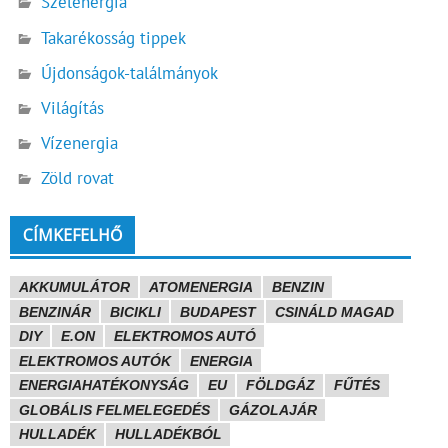
Szélenergia
Takarékosság tippek
Újdonságok-találmányok
Világítás
Vízenergia
Zöld rovat
CÍMKEFELHŐ
AKKUMULÁTOR
ATOMENERGIA
BENZIN
BENZINÁR
BICIKLI
BUDAPEST
CSINÁLD MAGAD
DIY
E.ON
ELEKTROMOS AUTÓ
ELEKTROMOS AUTÓK
ENERGIA
ENERGIAHATÉKONYSÁG
EU
FÖLDGÁZ
FŰTÉS
GLOBÁLIS FELMELEGEDÉS
GÁZOLAJÁR
HULLADÉK
HULLADÉKBÓL