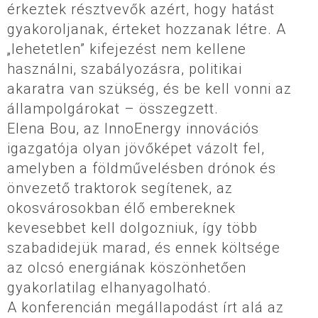
érkeztek résztvevők azért, hogy hatást
gyakoroljanak, érteket hozzanak létre. A
„lehetetlen” kifejezést nem kellene
használni, szabályozásra, politikai
akaratra van szükség, és be kell vonni az
állampolgárokat – összegzett.
Elena Bou, az InnoEnergy innovációs
igazgatója olyan jövőképet vázolt fel,
amelyben a földművelésben drónok és
önvezető traktorok segítenek, az
okosvárosokban élő embereknek
kevesebbet kell dolgozniuk, így több
szabadidejük marad, és ennek költsége
az olcsó energiának köszönhetően
gyakorlatilag elhanyagolható.
A konferencián megállapodást írt alá az