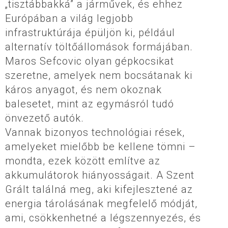
„tisztábbakká” a járművek, és ehhez
Európában a világ legjobb
infrastruktúrája épüljön ki, például
alternatív töltőállomások formájában.
Maros Sefcovic olyan gépkocsikat
szeretne, amelyek nem bocsátanak ki
káros anyagot, és nem okoznak
balesetet, mint az egymásról tudó
önvezető autók.
Vannak bizonyos technológiai rések,
amelyeket mielőbb be kellene tömni –
mondta, ezek között említve az
akkumulátorok hiányosságait. A Szent
Grált találná meg, aki kifejlesztené az
energia tárolásának megfelelő módját,
ami, csökkenhetné a légszennyezés, és