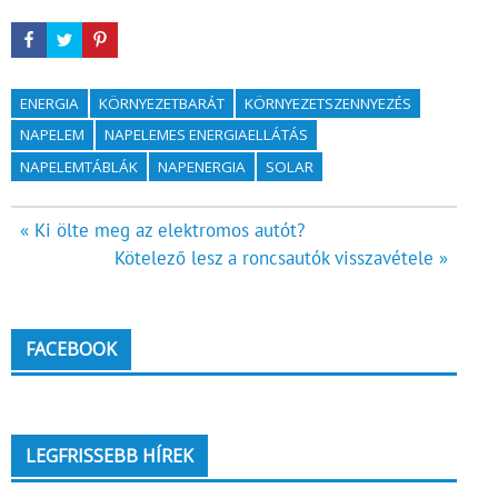
ENERGIA
KÖRNYEZETBARÁT
KÖRNYEZETSZENNYEZÉS
NAPELEM
NAPELEMES ENERGIAELLÁTÁS
NAPELEMTÁBLÁK
NAPENERGIA
SOLAR
Bejegyzés
« Ki ölte meg az elektromos autót?
Kötelező lesz a roncsautók visszavétele »
navigáció
FACEBOOK
LEGFRISSEBB HÍREK