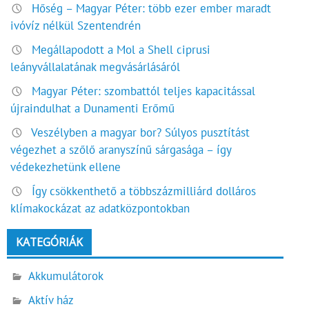
Hőség – Magyar Péter: több ezer ember maradt
ivóvíz nélkül Szentendrén
Megállapodott a Mol a Shell ciprusi
leányvállalatának megvásárlásáról
Magyar Péter: szombattól teljes kapacitással
újraindulhat a Dunamenti Erőmű
Veszélyben a magyar bor? Súlyos pusztítást
végezhet a szőlő aranyszínű sárgasága – így
védekezhetünk ellene
Így csökkenthető a többszázmilliárd dolláros
klímakockázat az adatközpontokban
KATEGÓRIÁK
Akkumulátorok
Aktív ház