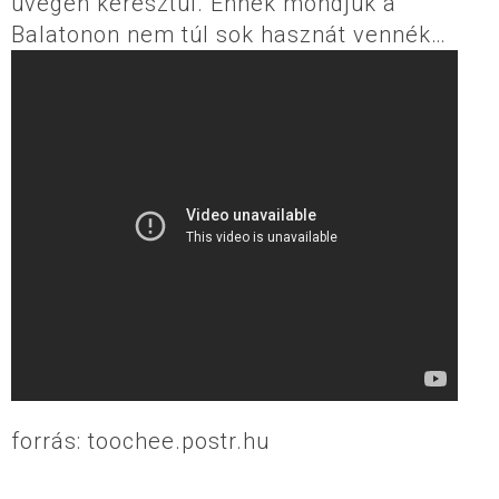
üvegen keresztül. Ennek mondjuk a
Balatonon nem túl sok hasznát vennék…
forrás: toochee.postr.hu