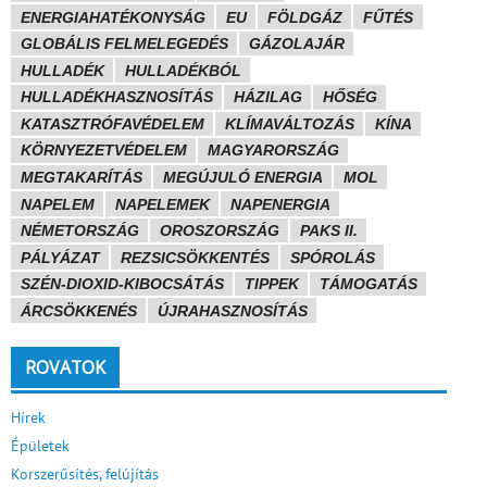
ENERGIAHATÉKONYSÁG
EU
FÖLDGÁZ
FŰTÉS
GLOBÁLIS FELMELEGEDÉS
GÁZOLAJÁR
HULLADÉK
HULLADÉKBÓL
HULLADÉKHASZNOSÍTÁS
HÁZILAG
HŐSÉG
KATASZTRÓFAVÉDELEM
KLÍMAVÁLTOZÁS
KÍNA
KÖRNYEZETVÉDELEM
MAGYARORSZÁG
MEGTAKARÍTÁS
MEGÚJULÓ ENERGIA
MOL
NAPELEM
NAPELEMEK
NAPENERGIA
NÉMETORSZÁG
OROSZORSZÁG
PAKS II.
PÁLYÁZAT
REZSICSÖKKENTÉS
SPÓROLÁS
SZÉN-DIOXID-KIBOCSÁTÁS
TIPPEK
TÁMOGATÁS
ÁRCSÖKKENÉS
ÚJRAHASZNOSÍTÁS
ROVATOK
Hírek
Épületek
Korszerűsítés, felújítás