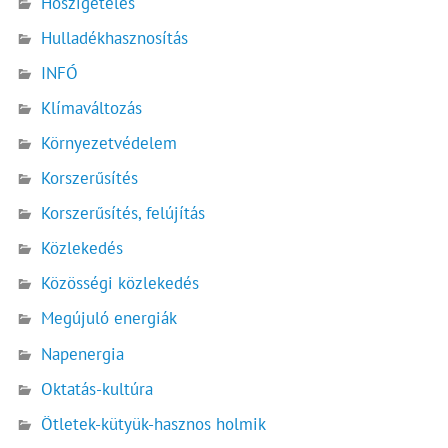
Hőszigetelés
Hulladékhasznosítás
INFÓ
Klímaváltozás
Környezetvédelem
Korszerűsítés
Korszerűsítés, felújítás
Közlekedés
Közösségi közlekedés
Megújuló energiák
Napenergia
Oktatás-kultúra
Ötletek-kütyük-hasznos holmik