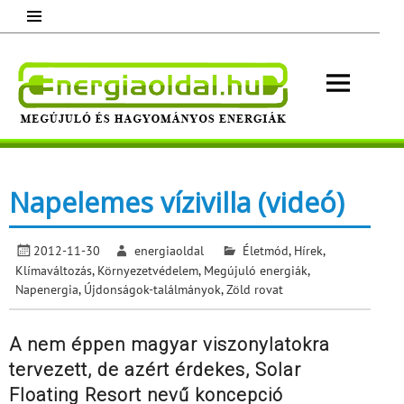
Skip
to
content
Energ
Megújuló és hagyományos energiák.
Minden, ami energia!
Napelemes vízivilla (videó)
2012-11-30
energiaoldal
Életmód
,
Hírek
,
Klímaváltozás
,
Környezetvédelem
,
Megújuló energiák
,
Napenergia
,
Újdonságok-találmányok
,
Zöld rovat
A nem éppen magyar viszonylatokra
tervezett, de azért érdekes, Solar
Floating Resort nevű koncepció