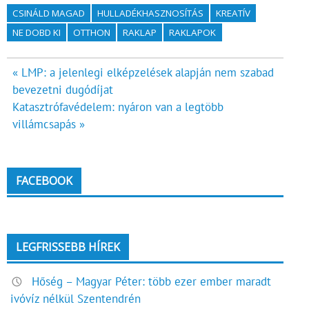
CSINÁLD MAGAD
HULLADÉKHASZNOSÍTÁS
KREATÍV
NE DOBD KI
OTTHON
RAKLAP
RAKLAPOK
Bejegyzés
« LMP: a jelenlegi elképzelések alapján nem szabad
bevezetni dugódíjat
navigáció
Katasztrófavédelem: nyáron van a legtöbb
villámcsapás »
FACEBOOK
LEGFRISSEBB HÍREK
Hőség – Magyar Péter: több ezer ember maradt
ivóvíz nélkül Szentendrén