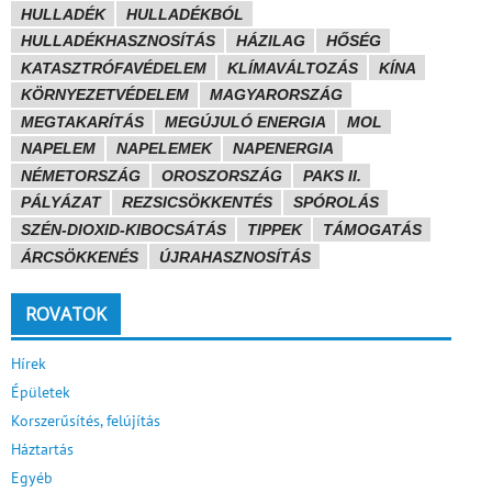
HULLADÉK
HULLADÉKBÓL
HULLADÉKHASZNOSÍTÁS
HÁZILAG
HŐSÉG
KATASZTRÓFAVÉDELEM
KLÍMAVÁLTOZÁS
KÍNA
KÖRNYEZETVÉDELEM
MAGYARORSZÁG
MEGTAKARÍTÁS
MEGÚJULÓ ENERGIA
MOL
NAPELEM
NAPELEMEK
NAPENERGIA
NÉMETORSZÁG
OROSZORSZÁG
PAKS II.
PÁLYÁZAT
REZSICSÖKKENTÉS
SPÓROLÁS
SZÉN-DIOXID-KIBOCSÁTÁS
TIPPEK
TÁMOGATÁS
ÁRCSÖKKENÉS
ÚJRAHASZNOSÍTÁS
ROVATOK
Hírek
Épületek
Korszerűsítés, felújítás
Háztartás
Egyéb