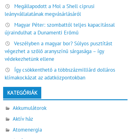
Megállapodott a Mol a Shell ciprusi
leányvállalatának megvásárlásáról
Magyar Péter: szombattól teljes kapacitással
újraindulhat a Dunamenti Erőmű
Veszélyben a magyar bor? Súlyos pusztítást
végezhet a szőlő aranyszínű sárgasága – így
védekezhetünk ellene
Így csökkenthető a többszázmilliárd dolláros
klímakockázat az adatközpontokban
KATEGÓRIÁK
Akkumulátorok
Aktív ház
Atomenergia