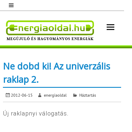
Skip
to
content
Energ
Megújuló és hagyományos energiák.
Minden, ami energia!
Ne dobd ki! Az univerzális
raklap 2.
2012-06-15
energiaoldal
Háztartás
Új raklapnyi válogatás.